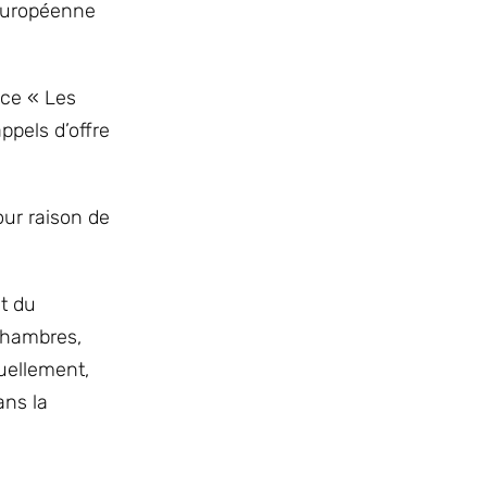
 européenne
nce « Les
ppels d’offre
our raison de
t du
chambres,
uellement,
ans la