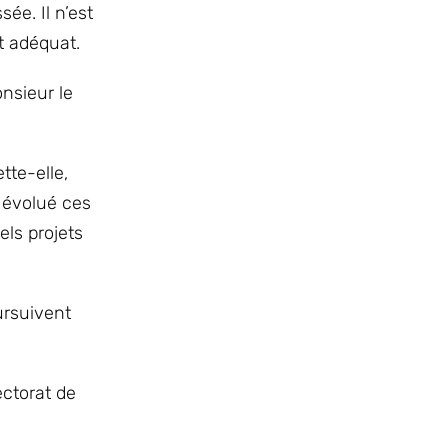
ée. Il n’est
t adéquat.
nsieur le
tte-elle,
 évolué ces
els projets
ursuivent
ectorat de