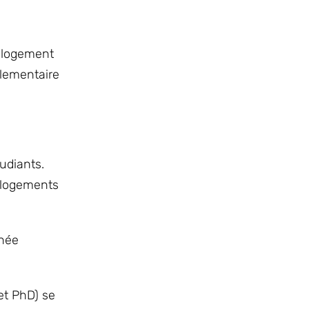
u logement
rlementaire
udiants.
 logements
nnée
et PhD) se