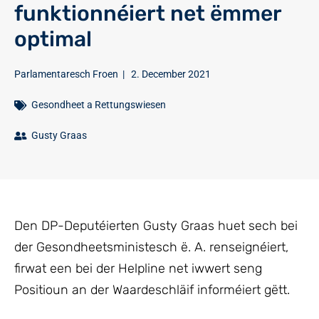
funktionnéiert net ëmmer
optimal
Parlamentaresch Froen
|
2. December 2021
Gesondheet a Rettungswiesen
Gusty Graas
Den DP-Deputéierten Gusty Graas huet sech bei
der Gesondheetsministesch ë. A. renseignéiert,
firwat een bei der Helpline net iwwert seng
Positioun an der Waardeschläif informéiert gëtt.