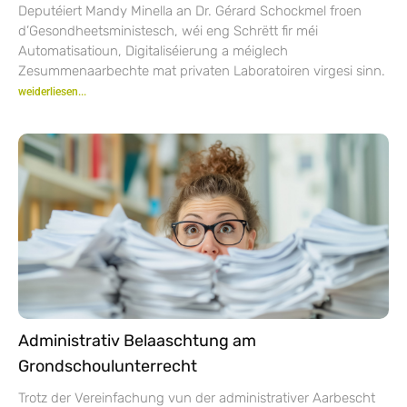
Deputéiert Mandy Minella an Dr. Gérard Schockmel froen
d’Gesondheetsministesch, wéi eng Schrëtt fir méi
Automatisatioun, Digitaliséierung a méiglech
Zesummenaarbechte mat privaten Laboratoiren virgesi sinn.
weiderliesen...
Administrativ Belaaschtung am
Grondschoulunterrecht
Trotz der Vereinfachung vun der administrativer Aarbescht