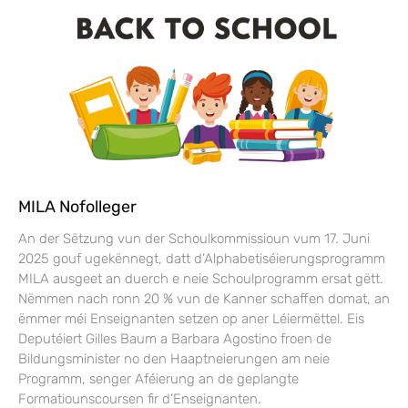
MILA Nofolleger
An der Sëtzung vun der Schoulkommissioun vum 17. Juni
2025 gouf ugekënnegt, datt d’Alphabetiséierungsprogramm
MILA ausgeet an duerch e neie Schoulprogramm ersat gëtt.
Nëmmen nach ronn 20 % vun de Kanner schaffen domat, an
ëmmer méi Enseignanten setzen op aner Léiermëttel. Eis
Deputéiert Gilles Baum a Barbara Agostino froen de
Bildungsminister no den Haaptneierungen am neie
Programm, senger Aféierung an de geplangte
Formatiounscoursen fir d’Enseignanten.