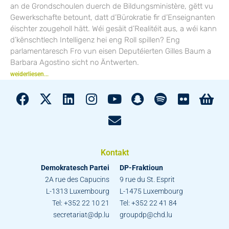
an de Grondschoulen duerch de Bildungsministère, gëtt vu
Gewerkschafte betount, datt d’Bürokratie fir d’Enseignanten
éischter zougeholl hätt. Wéi gesäit d’Realitéit aus, a wéi kann
d’kënschtlech Intelligenz hei eng Roll spillen? Eng
parlamentaresch Fro vun eisen Deputéierten Gilles Baum a
Barbara Agostino sicht no Äntwerten.
weiderliesen...
Kontakt
Demokratesch Partei
DP-Fraktioun
2A rue des Capucins
9 rue du St. Esprit
L-1313 Luxembourg
L-1475 Luxembourg
Tel: +352 22 10 21
Tel: +352 22 41 84
secretariat@dp.lu
groupdp@chd.lu