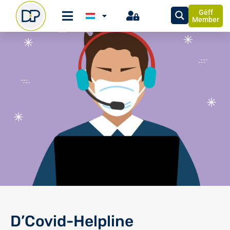
Gëff
Member
D’Covid-Helpline