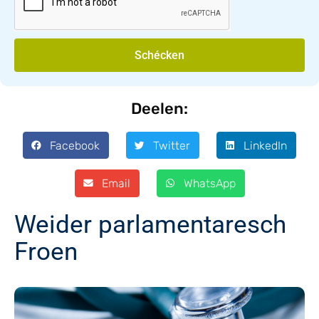
Schécken
Deelen:
Facebook
Twitter
LinkedIn
Email
WhatsApp
Weider parlamentaresch
Froen