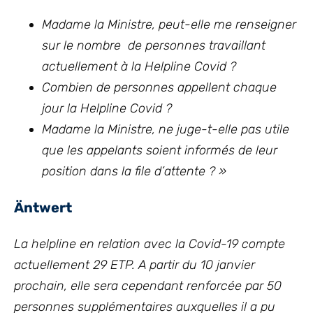
Madame la Ministre, peut-elle me renseigner
sur le nombre de personnes travaillant
actuellement à la Helpline Covid ?
Combien de personnes appellent chaque
jour la Helpline Covid ?
Madame la Ministre, ne juge-t-elle pas utile
que les appelants soient informés de leur
position dans la file d’attente ? »
Äntwert
La helpline en relation avec la Covid-19 compte
actuellement 29 ETP. A partir du 10 janvier
prochain, elle sera cependant renforcée par 50
personnes supplémentaires auxquelles il a pu