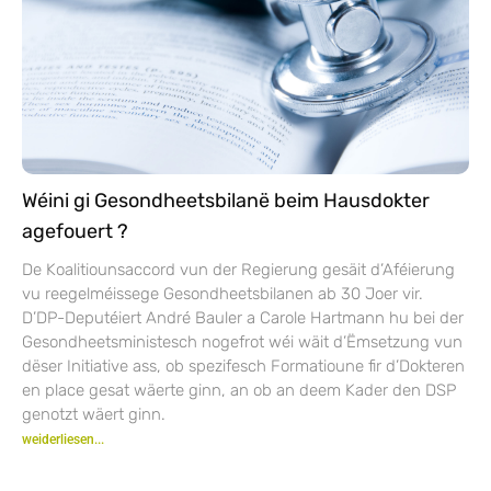
Wéini gi Gesondheetsbilanë beim Hausdokter
agefouert ?
De Koalitiounsaccord vun der Regierung gesäit d’Aféierung
vu reegelméissege Gesondheetsbilanen ab 30 Joer vir.
D’DP-Deputéiert André Bauler a Carole Hartmann hu bei der
Gesondheetsministesch nogefrot wéi wäit d’Ëmsetzung vun
dëser Initiative ass, ob spezifesch Formatioune fir d’Dokteren
en place gesat wäerte ginn, an ob an deem Kader den DSP
genotzt wäert ginn.
weiderliesen...