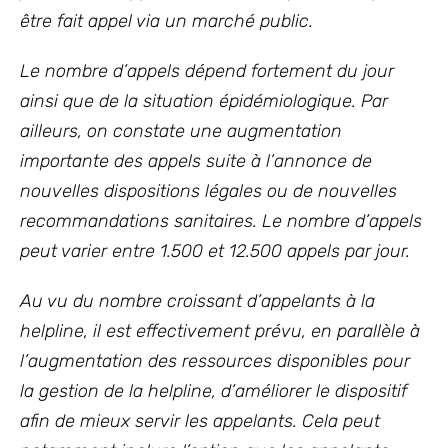
être fait appel via un marché public.
Le nombre d’appels dépend fortement du jour
ainsi que de la situation épidémiologique. Par
ailleurs, on constate une augmentation
importante des appels suite à l’annonce de
nouvelles dispositions légales ou de nouvelles
recommandations sanitaires. Le nombre d’appels
peut varier entre 1.500 et 12.500 appels par jour.
Au vu du nombre croissant d’appelants à la
helpline, il est effectivement prévu, en parallèle à
l’augmentation des ressources disponibles pour
la gestion de la helpline, d’améliorer le dispositif
afin de mieux servir les appelants. Cela peut