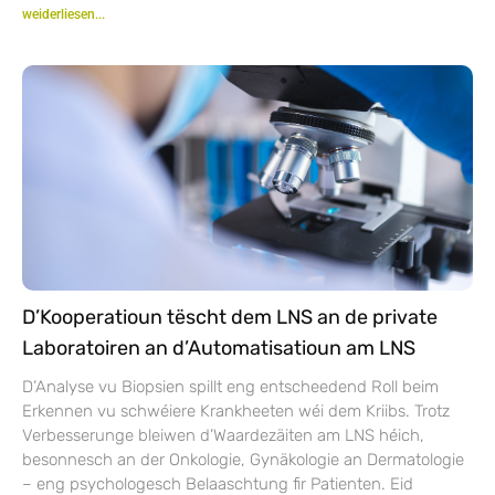
weiderliesen...
D’Kooperatioun tëscht dem LNS an de private
Laboratoiren an d’Automatisatioun am LNS
D’Analyse vu Biopsien spillt eng entscheedend Roll beim
Erkennen vu schwéiere Krankheeten wéi dem Kriibs. Trotz
Verbesserunge bleiwen d’Waardezäiten am LNS héich,
besonnesch an der Onkologie, Gynäkologie an Dermatologie
– eng psychologesch Belaaschtung fir Patienten. Eid