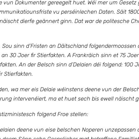
ge vun Dokumenter gereegelt huet. Wéi mer um Gesetz 
munikatiounsfriste vu perséinlechen Daten. Säit 1800
 näischt dierfe geännert ginn. Dat war de politesche Ch
Sou sinn d’Fristen an Däitschland folgendermoossen o
an 30 Joer fir Stierfakten. A Frankräich sinn et 75 Joer 
fakten. An der Belsch sinn d’Delaien déi folgend: 100 Jo
r Stierfakten.
den, wa mer eis Delaie wéinstens deene vun der Belsc
rung intervenéiert, ma et huet sech bis ewell näischt 
izministesch folgend Froe stellen:
ll Delaien deene vun eise belschen Noperen unzepassen