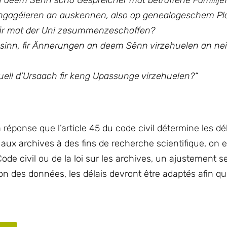
an deem Sënn scho Gespréicher mat betraffene Famillje
engagéieren an auskennen, also op genealogeschem P
fir mat der Uni zesummenzeschaffen?
sinn, fir Ännerungen an deem Sënn virzehuelen an nei
ll d’Ursaach fir keng Upassunge virzehuelen?“
 réponse que l’article 45 du code civil détermine les dé
s aux archives à des fins de recherche scientifique, on 
ode civil ou de la loi sur les archives, un ajustement se
ction des données, les délais devront être adaptés afin 