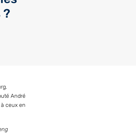
 ?
rg.
éputé André
 à ceux en
keng