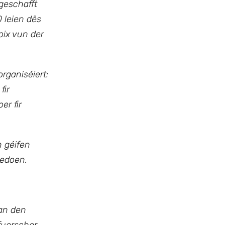
geschafft
 leien dës
oix vun der
rganiséiert:
fir
er fir
h géifen
gedoen.
 an den