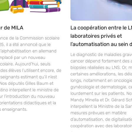
r de MILA
La coopération entre le L
laboratoires privés et
ance de la Commission scolaire
l’automatisation au sein 
25, il a été annoncé que le
alphabétisation en allemand
Le diagnostic de maladies gra
mplacé par un nouveau
cancer dépend fortement des 
laire. Aujourd’hui, seuls
biopsies réalisées au LNS. Or, 
des élèves l’utilisent encore, de
certaines améliorations, les déla
ignants estimant qu’il n’est
longs, notamment en oncologie
 Nos députés Gilles Baum et
gynécologie et dermatologie, c
ino interpellent le ministre de
lourdement sur les patients. N
ur l’introduction du nouveau
Mandy Minella et Dr. Gérard S
orientations didactiques et la
interpellent la Ministre de la Sa
s enseignants.
mesures prévues en matière
d’automatisation, de digitalisat
coopération avec des laboratoir