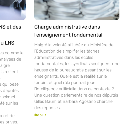
NS et des
Charge administrative dans
l’enseignement fondamental
du LNS
Malgré la volonté affichée du Ministère de
l’Éducation de simplifier les tâches
ves comme le
administratives dans les écoles
analyses de
fondamentales, les syndicats soulignent une
malgré
hausse de la bureaucratie pesant sur les
is restent
enseignants. Quelle est la réalité sur le
,
terrain, et quel rôle pourrait jouer
e qui pèse
l’intelligence artificielle dans ce contexte ?
os députés
Une question parlementaire de nos députés
chockmel
Gilles Baum et Barbara Agostino cherche
nté sur les
des réponses.
ion et de
lire plus...
es privés.