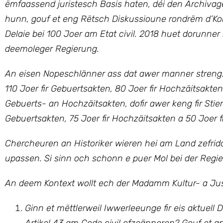
ëmfaassend juristesch Basis haten, déi den Archiva
hunn, gouf et eng Rëtsch Diskussioune rondrëm d’Kom
Delaie bei 100 Joer am Etat civil. 2018 huet dorunner
deemoleger Regierung.
An eisen Nopeschlänner ass dat awer manner streng. 
110 Joer fir Gebuertsakten, 80 Joer fir Hochzäitsakten 
Gebuerts- an Hochzäitsakten, dofir awer keng fir Stier
Gebuertsakten, 75 Joer fir Hochzäitsakten a 50 Joer fi
Chercheuren an Historiker wieren hei am Land zefrid
upassen. Si sinn och schonn e puer Mol bei der Regie
An deem Kontext wollt ech der Madamm Kultur- a Just
Ginn et mëttlerweil Iwwerleeunge fir eis aktue