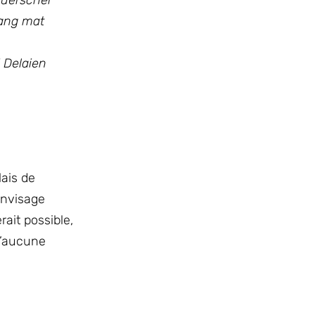
fuerscher
lang mat
 Delaien
lais de
envisage
rait possible,
qu’aucune