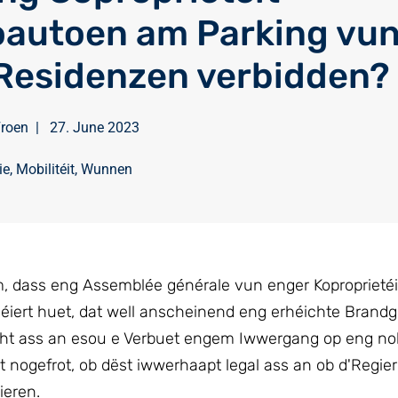
oautoen am Parking vu
Residenzen verbidden?
Froen
|
27. June 2023
ie
,
Mobilitéit
,
Wunnen
 dass eng Assemblée générale vun enger Koproprietéi
déiert huet, dat well anscheinend eng erhéichte Brand
echt ass an esou e Verbuet engem Iwwergang op eng no
t nogefrot, ob dëst iwwerhaapt legal ass an ob d'Regie
ieren.