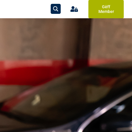
Gëff
Member