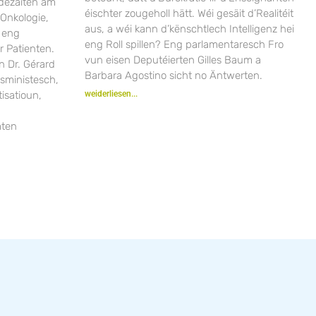
dezäiten am
éischter zougeholl hätt. Wéi gesäit d’Realitéit
Onkologie,
aus, a wéi kann d’kënschtlech Intelligenz hei
 eng
eng Roll spillen? Eng parlamentaresch Fro
r Patienten.
vun eisen Deputéierten Gilles Baum a
n Dr. Gérard
Barbara Agostino sicht no Äntwerten.
sministesch,
isatioun,
weiderliesen...
aten