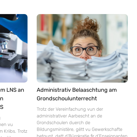
em LNS an
Administrativ Belaaschtung am
an
Grondschoulunterrecht
NS
Trotz der Vereinfachung vun der
administrativer Aarbescht an de
g
Grondschoulen duerch de
nen vu
Bildungsministère, gëtt vu Gewerkschafte
Kriibs. Trotz
betount, datt d’Bürokratie fir d’Enseignanten