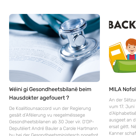
Wéini gi Gesondheetsbilanë beim
MILA Nofol
Hausdokter agefouert ?
An der Sëtzu
vum 17. Juni
De Koalitiounsaccord vun der Regierung
d’Alphabeti
gesäit d’Aféierung vu reegelméissege
ausgeet an 
Gesondheetsbilanen ab 30 Joer vir. D’DP-
ersat gëtt. 
Deputéiert André Bauler a Carole Hartmann
Kanner scha
hu bei der Gesondheetsministesch nogefrot