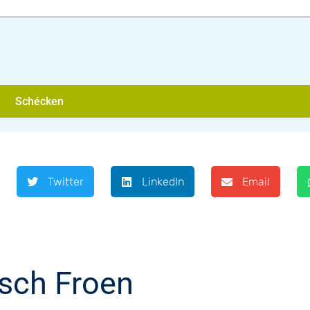
Schécken
Twitter
LinkedIn
Email
sch Froen