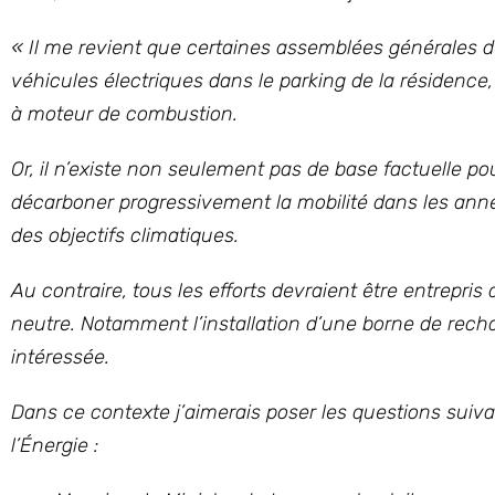
« Il me revient que certaines assemblées générales de
véhicules électriques dans le parking de la résidence
à moteur de combustion.
Or, il n’existe non seulement pas de base factuelle po
décarboner progressivement la mobilité dans les années
des objectifs climatiques.
Au contraire, tous les efforts devraient être entrepris 
neutre. Notamment l’installation d’une borne de recha
intéressée.
Dans ce contexte j’aimerais poser les questions suiv
l’Énergie :