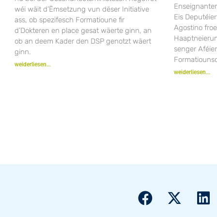
Enseignanten
wéi wäit d’Ëmsetzung vun dëser Initiative
Eis Deputéier
ass, ob spezifesch Formatioune fir
Agostino fro
d’Dokteren en place gesat wäerte ginn, an
Haaptneieru
ob an deem Kader den DSP genotzt wäert
senger Aféie
ginn.
Formatiounsc
weiderliesen...
weiderliesen...