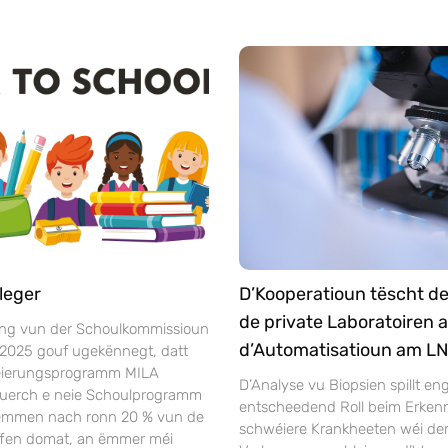
leger
D’Kooperatioun tëscht d
de private Laboratoiren 
ng vun der Schoulkommissioun
d’Automatisatioun am L
 2025 gouf ugekënnegt, datt
séierungsprogramm MILA
D’Analyse vu Biopsien spillt en
duerch e neie Schoulprogramm
entscheedend Roll beim Erken
Nëmmen nach ronn 20 % vun de
schwéiere Krankheeten wéi dem 
ffen domat, an ëmmer méi