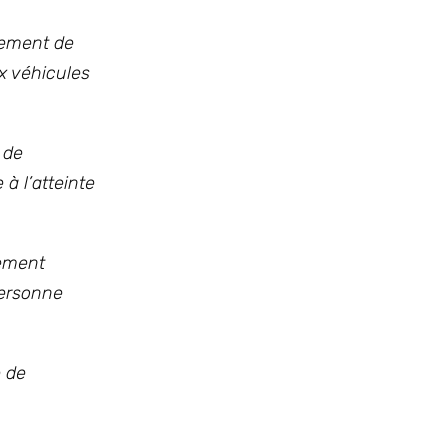
nnement de
x véhicules
 de
à l’atteinte
uement
personne
e de