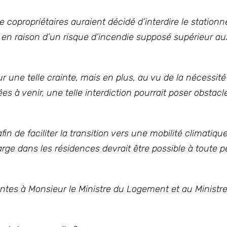
 copropriétaires auraient décidé d’interdire le statio
, en raison d’un risque d’incendie supposé supérieur au
ur une telle crainte, mais en plus, au vu de la nécessité
 à venir, une telle interdiction pourrait poser obstacle 
afin de faciliter la transition vers une mobilité climatiq
rge dans les résidences devrait être possible à toute 
antes à Monsieur le Ministre du Logement et au Ministr