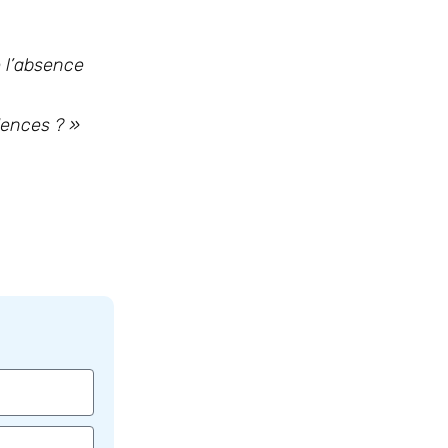
e l’absence
dences ? »