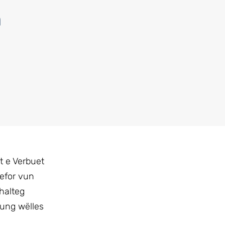
n
t e Verbuet
gefor vun
halteg
rung wëlles