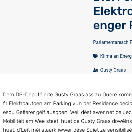
Elektr
enger 
Parlamentaresch 
Klima an Energ
Gusty Graas
Dem DP-Deputéierte Gusty Graas ass zu Ouere komm,
fir Elektroautoen am Parking vun der Residence deci
esou Gefierer géif ausgoen. Well dëst awer net belu
Mobilitéit am Wee steet, huet de Gusty Graas dowéins
huet, d'Leit méi staark iwwer dëse Sujet ze sensibilisé