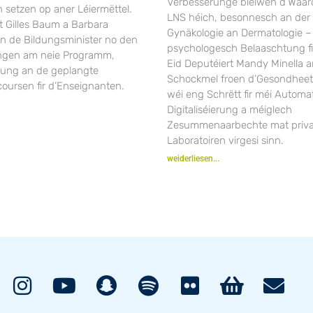
Verbesserunge bleiwen d’Waar
 setzen op aner Léiermëttel.
LNS héich, besonnesch an der 
t Gilles Baum a Barbara
Gynäkologie an Dermatologie –
en de Bildungsminister no den
psychologesch Belaaschtung fi
ngen am neie Programm,
Eid Deputéiert Mandy Minella a
rung an de geplangte
Schockmel froen d’Gesondheet
oursen fir d’Enseignanten.
wéi eng Schrëtt fir méi Automat
Digitaliséierung a méiglech
Zesummenaarbechte mat priv
Laboratoiren virgesi sinn.
weiderliesen...