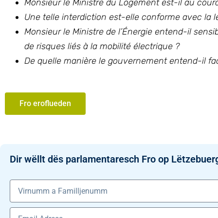
Monsieur le Ministre du Logement est-il au coura
Une telle interdiction est-elle conforme avec la l
Monsieur le Ministre de l’Énergie entend-il sensib
de risques liés à la mobilité électrique ?
De quelle manière le gouvernement entend-il faci
Fro eroflueden
Dir wëllt dës parlamentaresch Fro op Lëtzebuer