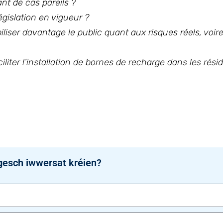
nt de cas pareils ?
égislation en vigueur ?
iliser davantage le public quant aux risques réels, voir
liter l’installation de bornes de recharge dans les rési
gesch iwwersat kréien?