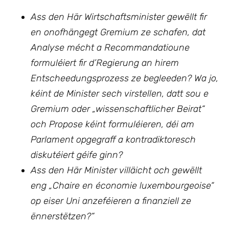
Ass den Här Wirtschaftsminister gewëllt fir
en onofhängegt Gremium ze schafen, dat
Analyse mécht a Recommandatioune
formuléiert fir d’Regierung an hirem
Entscheedungsprozess ze begleeden? Wa jo,
kéint de Minister sech virstellen, datt sou e
Gremium oder „wissenschaftlicher Beirat“
och Propose kéint formuléieren, déi am
Parlament opgegraff a kontradiktoresch
diskutéiert géife ginn?
Ass den Här Minister villäicht och gewëllt
eng „Chaire en économie luxembourgeoise“
op eiser Uni anzeféieren a finanziell ze
ënnerstëtzen?“