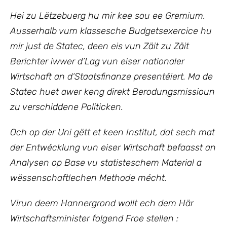
Hei zu Lëtzebuerg hu mir kee sou ee Gremium.
Ausserhalb vum klassesche Budgetsexercice hu
mir just de Statec, deen eis vun Zäit zu Zäit
Berichter iwwer d‘Lag vun eiser nationaler
Wirtschaft an d‘Staatsfinanze presentéiert. Ma de
Statec huet awer keng direkt Berodungsmissioun
zu verschiddene Politicken.
Och op der Uni gëtt et keen Institut, dat sech mat
der Entwécklung vun eiser Wirtschaft befaasst an
Analysen op Base vu statisteschem Material a
wëssenschaftlechen Methode mécht.
Virun deem Hannergrond wollt ech dem Här
Wirtschaftsminister folgend Froe stellen :