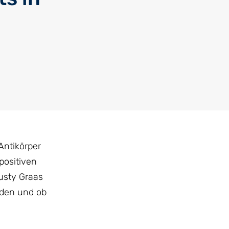
Antikörper
positiven
usty Graas
rden und ob