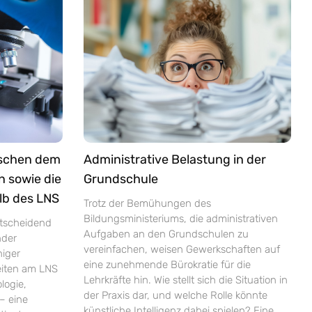
ischen dem
Administrative Belastung in der
n sowie die
Grundschule
lb des LNS
Trotz der Bemühungen des
Bildungsministeriums, die administrativen
ntscheidend
Aufgaben an den Grundschulen zu
nder
vereinfachen, weisen Gewerkschaften auf
niger
eine zunehmende Bürokratie für die
zeiten am LNS
Lehrkräfte hin. Wie stellt sich die Situation in
logie,
der Praxis dar, und welche Rolle könnte
– eine
künstliche Intelligenz dabei spielen? Eine