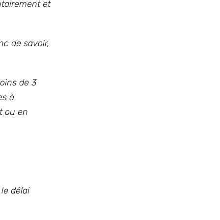
ntairement et
nc de savoir,
oins de 3
es à
t ou en
le délai