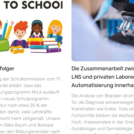
folger
Die Zusammenarbeit zw
LNS und privaten Labore
ng der Schulkommission vom 17.
Automatisierung innerha
de erklärt, dass das
rungsprogramm MILA ausläuft
Die Analyse von Biopsien ist e
in neues Schulprogramm
für die Diagnose schwerwiege
 Nur noch etwa 20 % der
Krankheiten wie Krebs. Trotz ei
ten damit, viele Lehrkräfte
Fortschritte bleiben die Warte
r nicht mehr zeitgemäß. Unsere
hoch, insbesondere in der Onko
 Gilles Baum und Barbara
Gynäkologie und Dermatologie 
gen den Bildungsminister nach