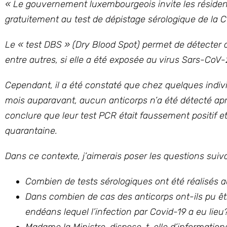
«
Le gouvernement luxembourgeois invite les résidents
gratuitement au test de dépistage sérologique de la
Le
«
test DBS
» (Dry Blood Spot) permet de détecter d
entre autres, si elle a été exposée au virus Sars-CoV-
Cependant, il a été constaté que chez quelques indi
mois auparavant, aucun anticorps n’a été détecté ap
conclure que leur test PCR était faussement positif e
quarantaine.
Dans ce contexte, j’aimerais poser les questions suiv
Combien de tests sérologiques ont été réalisés 
Dans combien de cas des anticorps ont-ils pu êtr
endéans lequel l’infection par Covid-19 a eu lie