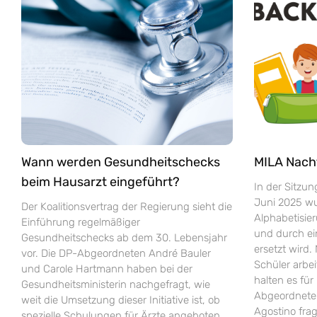
Wann werden Gesundheitschecks
MILA Nach
beim Hausarzt eingeführt?
In der Sitzu
Juni 2025 wur
Der Koalitionsvertrag der Regierung sieht die
Alphabetisie
Einführung regelmäßiger
und durch e
Gesundheitschecks ab dem 30. Lebensjahr
ersetzt wird.
vor. Die DP-Abgeordneten André Bauler
Schüler arbei
und Carole Hartmann haben bei der
halten es fü
Gesundheitsministerin nachgefragt, wie
Abgeordneten
weit die Umsetzung dieser Initiative ist, ob
Agostino fra
spezielle Schulungen für Ärzte angeboten