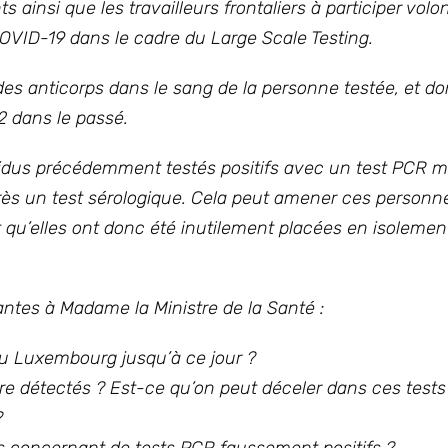
 ainsi que les travailleurs frontaliers à
participer volo
 COVID-19 dans le cadre du
Large Scale Testing
.
es anticorps dans le sang de la personne testée, et do
2 dans le passé.
vidus précédemment testés positifs avec un test PCR m
rès un test sérologique. Cela peut amener ces personn
t qu’elles ont donc été inutilement placées en isolemen
antes à Madame la Ministre de la Santé :
au Luxembourg jusqu’à ce jour ?
e détectés ? Est-ce qu’on peut déceler dans ces tests 
u?