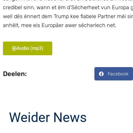
credibel sinn, wann et ëm d’Sécherheet vun Europa 
well dës ënnert dem Trump kee fiabele Partner méi si
anhëlt, mee eis Europäer awer sécherlech net.
Audio (mp3)
Deelen:
Facebook
Weider News