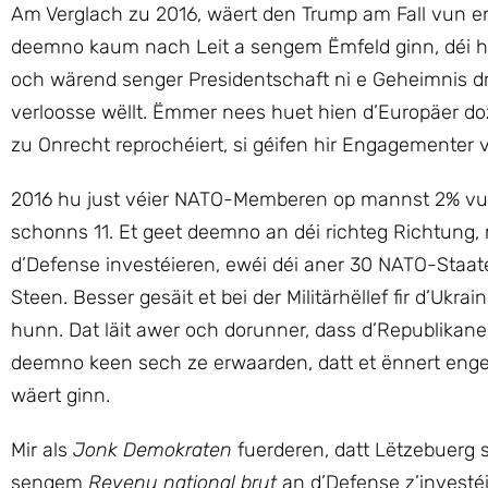
Am Verglach zu 2016, wäert den Trump am Fall vun eng
deemno kaum nach Leit a sengem Ëmfeld ginn, déi hi
och wärend senger Presidentschaft ni e Geheimnis dr
verloosse wëllt. Ëmmer nees huet hien d’Europäer do
zu Onrecht reprochéiert, si géifen hir Engagementer 
2016 hu just véier NATO-Memberen op mannst 2% vun
schonns 11. Et geet deemno an déi richteg Richtung,
d’Defense investéieren, ewéi déi aner 30 NATO-Sta
Steen. Besser gesäit et bei der Militärhëllef fir d’Uk
hunn. Dat läit awer och dorunner, dass d’Republikane
deemno keen sech ze erwaarden, datt et ënnert engem
wäert ginn.
Mir als
Jonk Demokraten
fuerderen, datt Lëtzebuerg 
sengem
Revenu national brut
an d’Defense z’invest