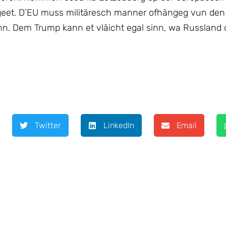
geet. D’EU muss militäresch manner ofhängeg vun den
nn. Dem Trump kann et vläicht egal sinn, wa Russland 
Twitter
LinkedIn
Email