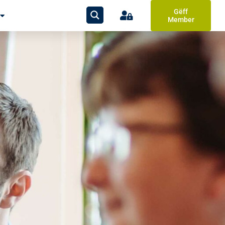
Gëff
Member