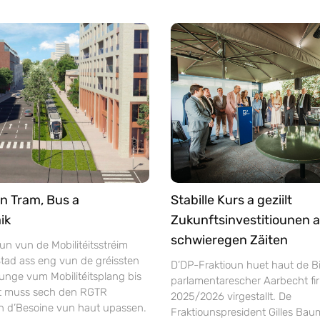
n Tram, Bus a
Stabille Kurs a geziilt
ik
Zukunftsinvestitiounen a
schwieregen Zäiten
un vun de Mobilitéitsstréim
tad ass eng vun de gréissten
D’DP-Fraktioun huet haut de Bi
unge vum Mobilitéitsplang bis
parlamentarescher Aarbecht fir
ft muss sech den RGTR
2025/2026 virgestallt. De
n d’Besoine vun haut upassen.
Fraktiounspresident Gilles Bau