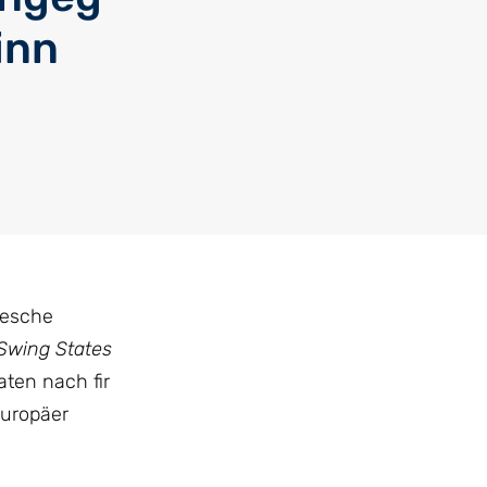
inn
nesche
Swing States
ten nach fir
Europäer