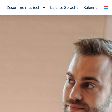
n
Zesumme mat iech
Leichte Sprache
Kalenner