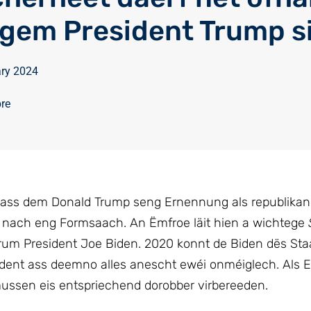
gem President Trump s
ary 2024
bre
 ass dem Donald Trump seng Ernennung als republika
st nach eng Formsaach. An Ëmfroe läit hien a wichtege
irum President Joe Biden. 2020 konnt de Biden dës Staa
dent ass deemno alles anescht ewéi onméiglech. Als 
 mussen eis entspriechend dorobber virbereeden.