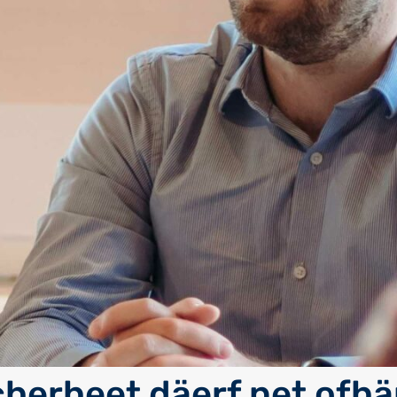
cherheet däerf net ofh