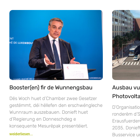
Booster(en) fir de Wunnengsbau
Ausbau vu
Photovolta
Dës Woch huet d’Chamber zwee Gesetzer
gestëmmt, déi hëllefen den erschwéngleche
D’Organisatio
Wunnraum auszebauen. Donieft huet
ronderëm d’S
d’Regierung en Donneschdeg e
Erausfuerder
konsequente Mesurëpak presentéiert.
2035. Donie
weiderliesen...
Busservice u