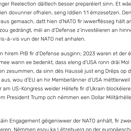
er Reelection däitlech besser preparéiert sinn. Et wä
en dovunner ofhalen, seng Iddien 1:1 ëmzesetzen. De
aus gemaach, datt hien d’NATO fir iwwerflësseg hält a
zou gedrängt, méi an d’Defense z’investéieren an hin
vis-à-vis vun der NATO net anhalen.
 hirem PIB fir d’Defense ausginn; 2023 waren et der
 mee wann ee bedenkt, dass eleng d’USA ronn dräi Mol e
aten zesummen, da sinn dës Haussë just eng Drëps op
rain aus, wou d’EU an hir Memberlänner d’USA mëttlerweil
r am US-Kongress weider Hëllefe fir d’Ukrain blockéiere
 President Trump och nëmmen een Dollar Militärhëllef 
säin Engagement géigeniwwer der NATO anhält, fir zwe
éieren. Nëmmen esou ka Lëtzebuerg op der europäesch