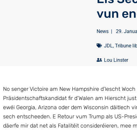
vun en
News
|
29. Janu
JDL
,
Tribune li
Lou Linster
No senger Victoire am New Hampshire d’lescht Woch
Präsidentschaftskandidat fir d’Walen am Hierscht ju
ewéi Georgia, Arizona oder dem Wisconsin däitlech v
sech entscheeden. E Retour vum Trump als US-Presi
däerfe mir dat net als Fatalitéit consideréieren, mee