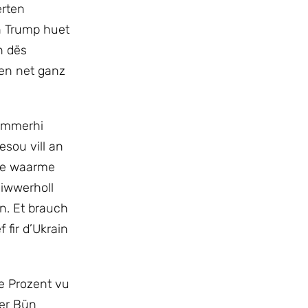
erten
n Trump huet
n dës
nen net ganz
 ëmmerhi
sou vill an
 de waarme
 iwwerholl
n. Et brauch
fir d’Ukrain
e Prozent vu
er Bün