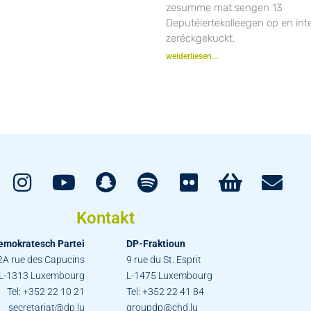
zesumme mat sengen 13
Deputéiertekolleegen op en inte
zeréckgekuckt.
weiderliesen...
Kontakt
emokratesch Partei
DP-Fraktioun
2A rue des Capucins
9 rue du St. Esprit
L-1313 Luxembourg
L-1475 Luxembourg
Tel: +352 22 10 21
Tel: +352 22 41 84
secretariat@dp.lu
groupdp@chd.lu