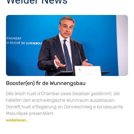
Weider News
Booster(en) fir de Wunnengsbau
Dës Woch huet d’Chamber zwee Gesetzer gestëmmt, déi
hëllefen den erschwéngleche Wunnraum auszebauen.
Donieft huet d’Regierung en Donneschdeg e konsequente
Mesurëpak presentéiert.
weiderliesen...