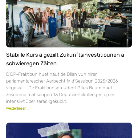
Stabille Kurs a geziilt Zukunftsinvestitiounen a
schwieregen Zäiten
D’DP-Fraktioun huet haut de Bilan vun hirer
parlamentarescher Aarbecht fir d’Sessioun 2025/2026
virgestallt. De Fraktiounspresident Gilles Baum huet
zesumme mat sengen 13 Deputéiertekolleegen op en
intensiivt Joer zeréckgekuckt.
weiderliesen...