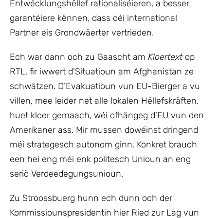
Entwécklungshëllef rationaliséieren, a besser
garantéiere kënnen, dass déi international
Partner eis Grondwäerter vertrieden.
Ech war dann och zu Gaascht am
Kloertext
op
RTL, fir iwwert d’Situatioun am Afghanistan ze
schwätzen. D’Evakuatioun vun EU-Bierger a vu
villen, mee leider net alle lokalen Hëllefskräften,
huet kloer gemaach, wéi ofhängeg d’EU vun den
Amerikaner ass. Mir mussen dowéinst dringend
méi strategesch autonom ginn. Konkret brauch
een hei eng méi enk politesch Unioun an eng
seriö Verdeedegungsunioun.
Zu Stroossbuerg hunn ech dunn och der
Kommissiounspresidentin hier Ried zur Lag vun