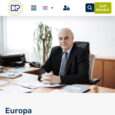
Gëff
Member
Europa