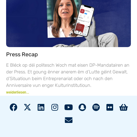
Press Recap
E Bléck op déi politesch Woch mat eisen DP-Mandatairen an
der Press. Et goung ënner anerem ëm d’Lutte géint Gewalt,
d’Situatioun beim Entreprenariat oder och nach den
Anniversaire vun enger Kulturinstitutioun.
weiderliesen...