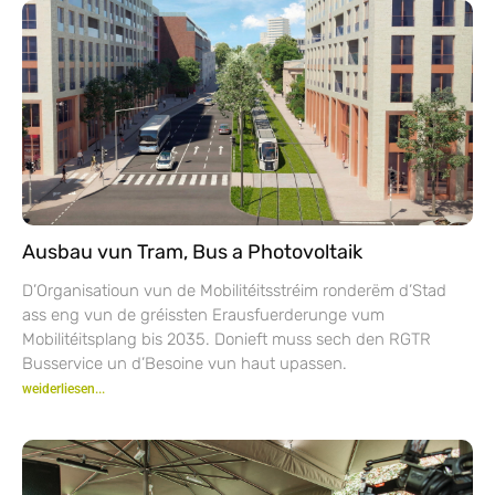
Ausbau vun Tram, Bus a Photovoltaik
D’Organisatioun vun de Mobilitéitsstréim ronderëm d’Stad
ass eng vun de gréissten Erausfuerderunge vum
Mobilitéitsplang bis 2035. Donieft muss sech den RGTR
Busservice un d’Besoine vun haut upassen.
weiderliesen...