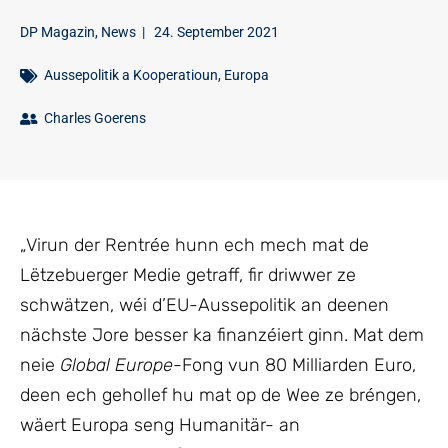
DP Magazin
,
News
|
24. September 2021
Aussepolitik a Kooperatioun
,
Europa
Charles Goerens
„Virun der Rentrée hunn ech mech mat de
Lëtzebuerger Medie getraff, fir driwwer ze
schwätzen, wéi d’EU-Aussepolitik an deenen
nächste Jore besser ka finanzéiert ginn. Mat dem
neie
Global Europe
-Fong vun 80 Milliarden Euro,
deen ech gehollef hu mat op de Wee ze bréngen,
wäert Europa seng Humanitär- an