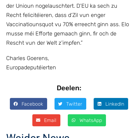
der Unioun nogelauschtert. D‘EU ka sech zu
Recht felicitéieren, dass d‘Zil vun enger
Vaccinatiounsquot vu 70% erreecht ginn ass. Elo
musse méi Efforte gemaach ginn, fir och de
Rescht vun der Welt z’impfen.”
Charles Goerens,
Europadeputéierten
Deelen:
Facebook
Twitter
LinkedIn
Email
WhatsApp