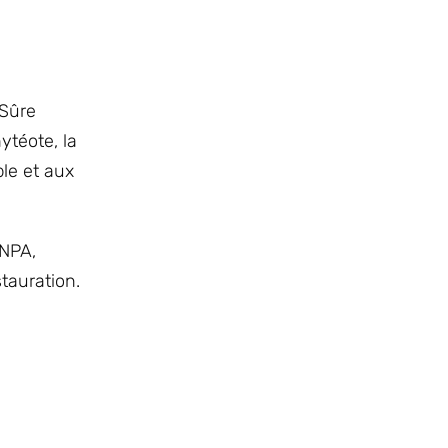
-Sûre
ytéote, la
ble et aux
INPA,
tauration.