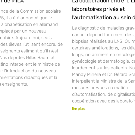
r de MILA
La coopération entre le L
laboratoires privés et
ance de la Commission scolaire
l’automatisation au sein 
25, il a été annoncé que le
alphabétisation en allemand
Le diagnostic de maladies gra
mplacé par un nouveau
cancer dépend fortement des 
laire. Aujourd’hui, seuls
biopsies réalisées au LNS. Or, 
des élèves l’utilisent encore, de
certaines améliorations, les déla
ignants estimant qu’il n’est
longs, notamment en oncologie
 Nos députés Gilles Baum et
gynécologie et dermatologie, c
ino interpellent le ministre de
lourdement sur les patients. N
ur l’introduction du nouveau
Mandy Minella et Dr. Gérard S
orientations didactiques et la
interpellent la Ministre de la Sa
s enseignants.
mesures prévues en matière
d’automatisation, de digitalisat
coopération avec des laboratoir
lire plus...