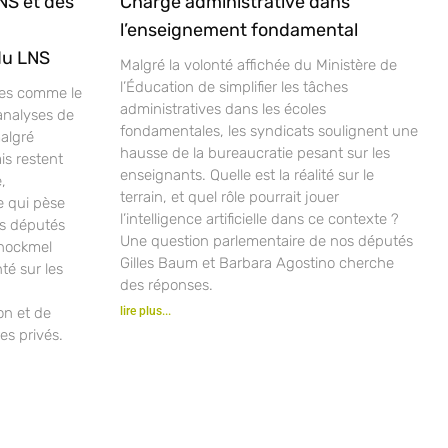
NS et des
Charge administrative dans
l’enseignement fondamental
du LNS
Malgré la volonté affichée du Ministère de
l’Éducation de simplifier les tâches
ves comme le
administratives dans les écoles
analyses de
fondamentales, les syndicats soulignent une
malgré
hausse de la bureaucratie pesant sur les
is restent
enseignants. Quelle est la réalité sur le
,
terrain, et quel rôle pourrait jouer
e qui pèse
l’intelligence artificielle dans ce contexte ?
os députés
Une question parlementaire de nos députés
chockmel
Gilles Baum et Barbara Agostino cherche
nté sur les
des réponses.
ion et de
lire plus...
es privés.