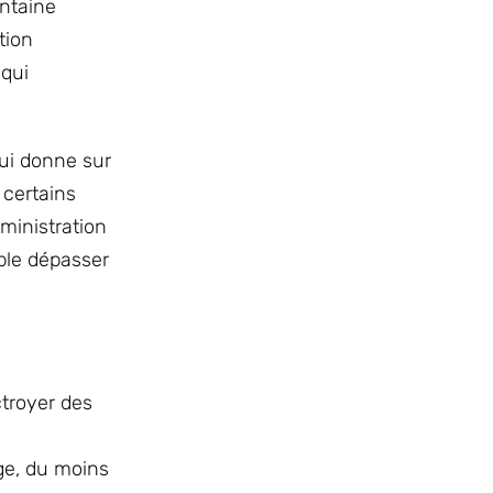
antaine
tion
 qui
qui donne sur
 certains
dministration
ble dépasser
ctroyer des
rge, du moins