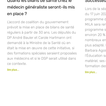
Quand les bilans de santé chez le
Successeu
médecin généraliste seront-ils mis
Lors de la sé
en place ?
du 17 juin 20
programme d’
L’accord de coalition du gouvernement
MILA sera re
prévoit la mise en place de bilans de santé
programme sco
réguliers à partir de 30 ans. Les députés du
environ 20 % 
DP André Bauler et Carole Hartmann ont
nombreux ense
demandé à la Ministre de la Santé où en
plus adapté.
était la mise en œuvre de cette initiative, si
Barbara Agost
des formations spéciales seraient proposées
l’Éducation s
aux médecins et si le DSP serait utilisé dans
matériel, ses 
ce contexte.
formation de
lire plus...
lire plus...