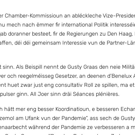
er Chamber-Kommissioun an abléckleche Vize-Preside
ech nach ëmmer fir international Politik interesséier
b doranner besteet, fir de Regierungen zu Den Haag, B
en, déi déi gemeinsam Interessie vun de Partner-Lä
inn. Als Beispill nennt de Gusty Graas den neie Militär
awer och reegelméisseg Gesetzer, an deenen d’Benelux
 huet zwar just eng consultativ Roll ze spillen, ma e
lser ginn. All Joer sinn dräi Séances plénières.
h hätt mer eng besser Koordinatioun, e besseren Echa
– zemol am Ufank vun der Pandemie“, ass sech de Gust
enaarbecht während der Pandemie ze verbesseren a mi