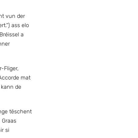
nt vun der
t.“) ass elo
réissel a
nner
-Fliger,
 Accorde mat
t kann de
nge tëschent
y Graas
r si