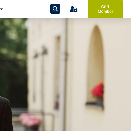
Gëff
Member