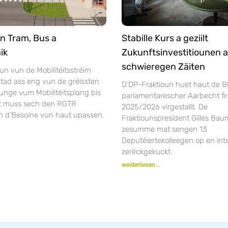
n Tram, Bus a
Stabille Kurs a geziilt
ik
Zukunftsinvestitiounen a
schwieregen Zäiten
un vun de Mobilitéitsstréim
tad ass eng vun de gréissten
D’DP-Fraktioun huet haut de Bi
unge vum Mobilitéitsplang bis
parlamentarescher Aarbecht fir
ft muss sech den RGTR
2025/2026 virgestallt. De
n d’Besoine vun haut upassen.
Fraktiounspresident Gilles Bau
zesumme mat sengen 13
Deputéiertekolleegen op en inte
zeréckgekuckt.
weiderliesen...