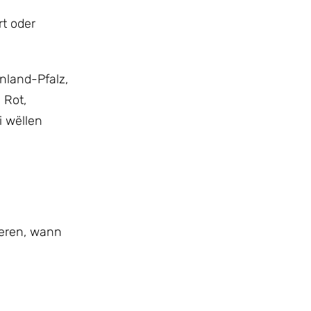
t oder
nland-Pfalz,
 Rot,
i wëllen
ieren, wann