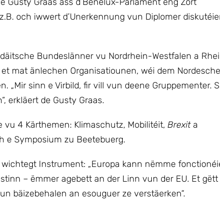
r de Gusty Graas ass d’Benelux-Parlament eng Zort
z.B. och iwwert d’Unerkennung vun Diplomer diskutéier
n däitsche Bundeslänner vu Nordrhein-Westfalen a Rhei
nn et mat änlechen Organisatiounen, wéi dem Nordesche
n. „Mir sinn e Virbild, fir vill vun deene Gruppementer. S
 erkläert de Gusty Graas.
u 4 Kärthemen: Klimaschutz, Mobilitéit,
Brexit
a
och e Symposium zu Beetebuerg.
 e wichtegt Instrument: „Europa kann nëmme fonctioné
tinn – ëmmer agebett an der Linn vun der EU. Et gëtt
oun bäizebehalen an esouguer ze verstäerken“.