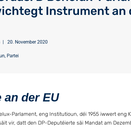
wichtegt Instrument an 
s
|
20. November 2020
oun
,
Partei
e an der EU
lux-Parlament, eng Institutioun, déi 1955 iwwert eng 
säit vir, datt den DP-Deputéierte säi Mandat am Dezemb