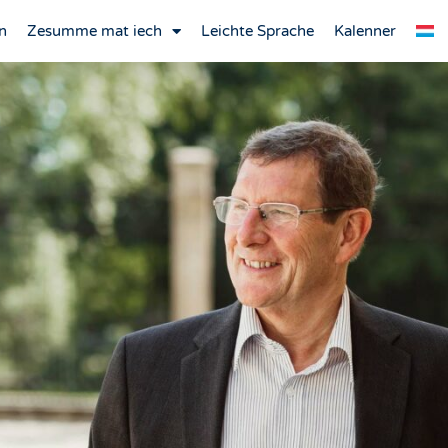
n
Zesumme mat iech
Leichte Sprache
Kalenner