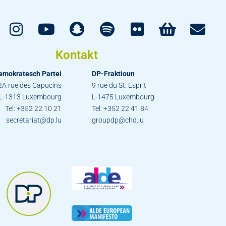
Kontakt
emokratesch Partei
DP-Fraktioun
2A rue des Capucins
9 rue du St. Esprit
L-1313 Luxembourg
L-1475 Luxembourg
Tel: +352 22 10 21
Tel: +352 22 41 84
secretariat@dp.lu
groupdp@chd.lu