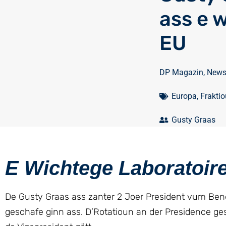
ass e 
EU
DP Magazin
,
New
Europa
,
Frakti
Gusty Graas
E Wichtege Laboratoir
De Gusty Graas ass zanter 2 Joer President vum Bene
geschafe ginn ass. D’Rotatioun an der Presidence ge