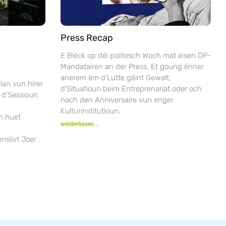
Press Recap
E Bléck op déi politesch Woch mat eisen DP-
Mandatairen an der Press. Et goung ënner
anerem ëm d’Lutte géint Gewalt,
lan vun hirer
d’Situatioun beim Entreprenariat oder och
 d’Sessioun
nach den Anniversaire vun enger
Kulturinstitutioun.
m huet
weiderliesen...
nsiivt Joer