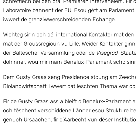
schrëftlech bei den dräi Premieren intervenéiert“. Fi
Laboratoire bannent der EU. Esou gëtt am Parlament 
iwwert de grenziwwerschreidenden Echange.
Wichteg sinn och déi international Kontakter mat de
mat der Groussregioun vu Lille. Weider Kontakter gi
der Baltescher Versammlung oder de
Visegrad
-Staate
dohinner, wou mir mam Benelux-Parlament scho sinn“,
Dem Gusty Graas seng Presidence stoung am Zeeche v
Biolandwirtschaft. Iwwert dat leschten Thema war 
Fir de Gusty Graas ass a bleift d’Benelux-Parlament
och tëschent verschiddene Länner esou Strukture bes
genuch Ursaachen, fir d’Aarbecht vun dëser Instituti