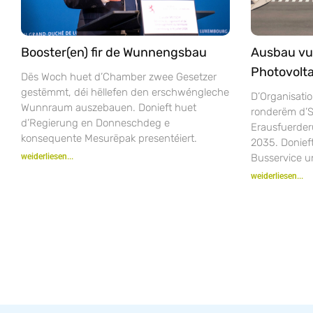
Booster(en) fir de Wunnengsbau
Ausbau vu
Photovolta
Dës Woch huet d’Chamber zwee Gesetzer
gestëmmt, déi hëllefen den erschwéngleche
D’Organisatio
Wunnraum auszebauen. Donieft huet
ronderëm d’S
d’Regierung en Donneschdeg e
Erausfuerder
konsequente Mesurëpak presentéiert.
2035. Donie
weiderliesen...
Busservice u
weiderliesen...