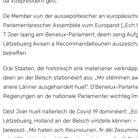
da Vizepresident gëtt.
De Member vun der aussepolitescher an europäesch
Parlamentarescher Assemblée vum Europarot („Ech hu m
7 Joer laang am Benelux-Parlament, deem seng Aufga
Lëtzebuerg Avisen a Recommandatiounen auszeschaff
betreffen.
Dräi Staaten, déi historesch enk matenaner verknäppt s
deen an der Belsch stationéiert ass: „Mir stëmmen 
anere Länner ausgehandelt huet“. D’Benelux-Parlament
Regierungen an de nationale Parlamenter wichteg Impu
Dëst Joer huet natierlech de
Covid 19
dominéiert: „Ec
Lëtzebuerg, Holland an der Belsch virstelle kënnen 
bewosst: „Mir haten och Reuniounen, fir déi Zesumm