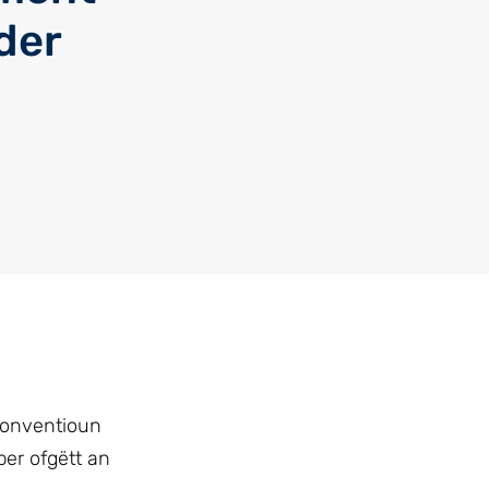
der
Konventioun
er ofgëtt an