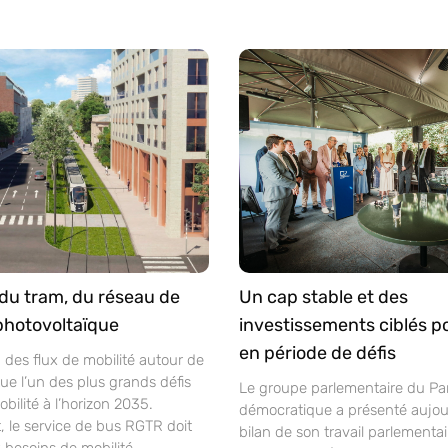
du tram, du réseau de
Un cap stable et des
photovoltaïque
investissements ciblés po
en période de défis
n des flux de mobilité autour de
itue l’un des plus grands défis
Le groupe parlementaire du Par
bilité à l’horizon 2035.
démocratique a présenté aujour
, le service de bus RGTR doit
bilan de son travail parlementai
 besoins de mobilité