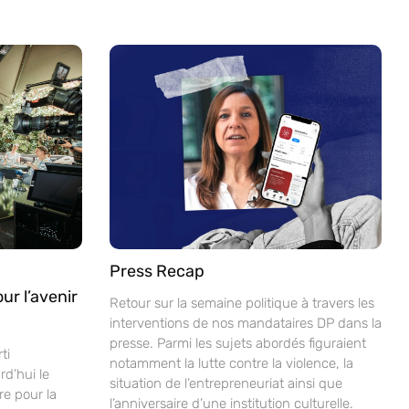
Press Recap
ur l’avenir
Retour sur la semaine politique à travers les
interventions de nos mandataires DP dans la
presse. Parmi les sujets abordés figuraient
ti
notamment la lutte contre la violence, la
d’hui le
situation de l’entrepreneuriat ainsi que
re pour la
l’anniversaire d’une institution culturelle.