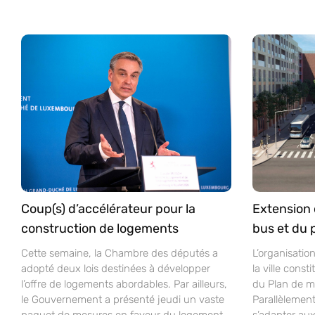
Coup(s) d’accélérateur pour la
Extension 
construction de logements
bus et du 
Cette semaine, la Chambre des députés a
L’organisatio
adopté deux lois destinées à développer
la ville const
l’offre de logements abordables. Par ailleurs,
du Plan de mo
le Gouvernement a présenté jeudi un vaste
Parallèlement
paquet de mesures en faveur du logement.
s’adapter aux