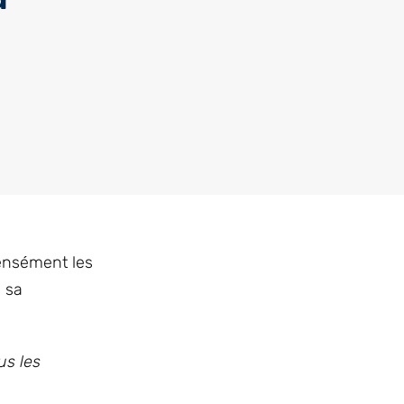
tensément les
e sa
us les