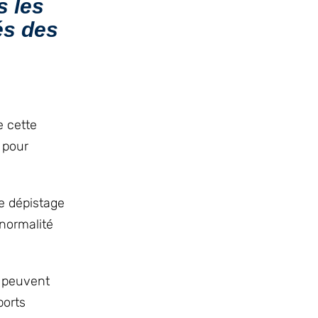
s les
és des
e cette
 pour
e dépistage
 normalité
s peuvent
ports