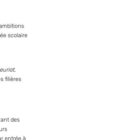
 ambitions
ée scolaire
euriat,
 filières
yant des
urs
ur entrée à