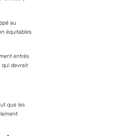
oppé au
on équitables
mment entrés
qui devrait
aut que les
alement