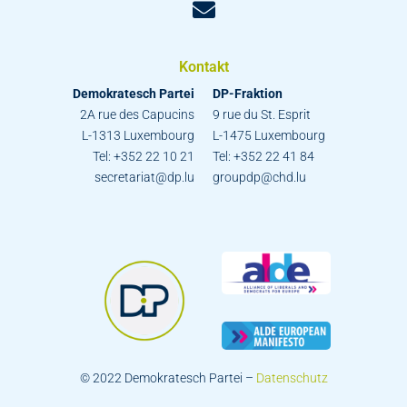
Kontakt
Demokratesch Partei
DP-Fraktion
2A rue des Capucins
9 rue du St. Esprit
L-1313 Luxembourg
L-1475 Luxembourg
Tel: +352 22 10 21
Tel: +352 22 41 84
secretariat@dp.lu
groupdp@chd.lu
© 2022 Demokratesch Partei –
Datenschutz