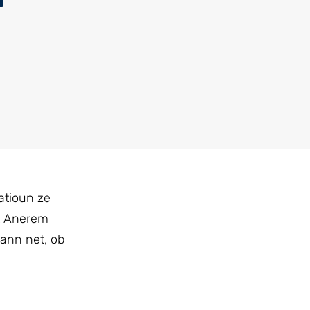
atioun ze
t Anerem
wann net, ob