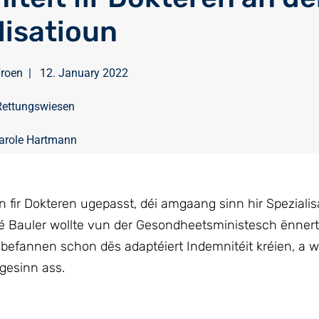
lisatioun
Froen
|
12. January 2022
Rettungswiesen
arole Hartmann
fir Dokteren ugepasst, déi amgaang sinn hir Spezialis
 Bauler wollte vun der Gesondheetsministesch ënner
 befannen schon dës adaptéiert Indemnitéit kréien, a 
gesinn ass.