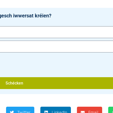
gesch iwwersat kréien?
Schécken
Twitter
LinkedIn
Email