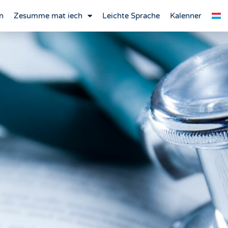
n
Zesumme mat iech
Leichte Sprache
Kalenner