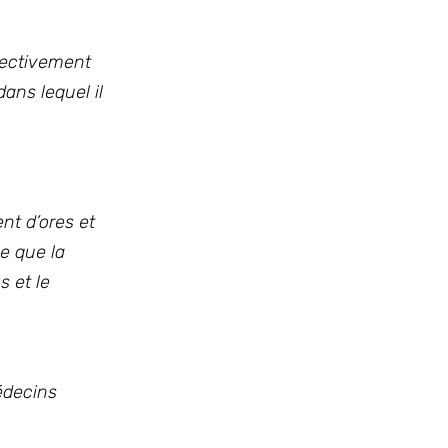
spectivement
dans lequel il
nt d’ores et
ce que la
s et le
édecins