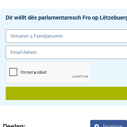
Dir wëllt dës parlamentaresch Fro op Lëtzebuer
Deelen:
Facebook