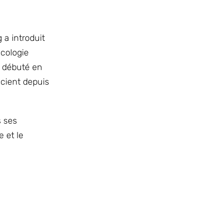
 a introduit
ncologie
t débuté en
cient depuis
s ses
e et le