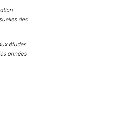
sation
suelles des
 aux études
des années