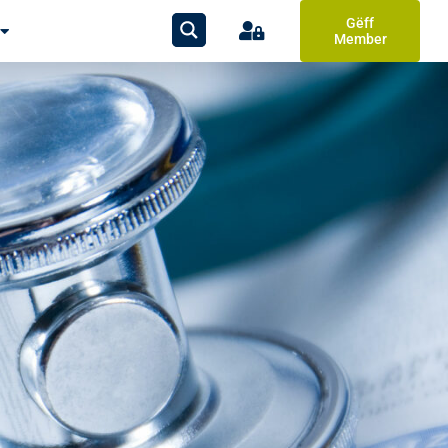
Gëff
Member