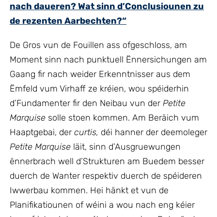
nach daueren? Wat sinn d’Conclusiounen zu
de rezenten Aarbechten?“
De Gros vun de Fouillen ass ofgeschloss, am
Moment sinn nach punktuell Ënnersichungen am
Gaang fir nach weider Erkenntnisser aus dem
Ëmfeld vum Virhaff ze kréien, wou spéiderhin
d’Fundamenter fir den Neibau vun der
Petite
Marquise
solle stoen kommen. Am Beräich vum
Haaptgebai, der
curtis,
déi hanner der deemoleger
Petite Marquise
läit, sinn d’Ausgruewungen
ënnerbrach well d’Strukturen am Buedem besser
duerch de Wanter respektiv duerch de spéideren
Iwwerbau kommen. Hei hänkt et vun de
Planifikatiounen of wéini a wou nach eng kéier