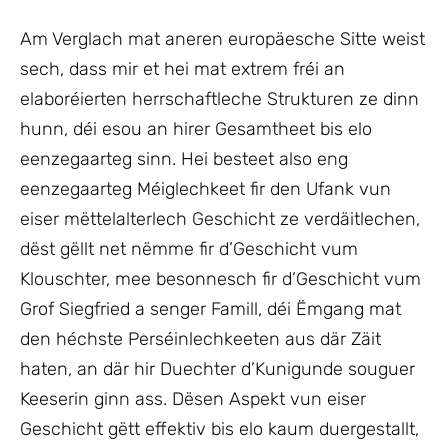
Am Verglach mat aneren europäesche Sitte weist
sech, dass mir et hei mat extrem fréi an
elaboréierten herrschaftleche Strukturen ze dinn
hunn, déi esou an hirer Gesamtheet bis elo
eenzegaarteg sinn. Hei besteet also eng
eenzegaarteg Méiglechkeet fir den Ufank vun
eiser mëttelalterlech Geschicht ze verdäitlechen,
dëst gëllt net nëmme fir d’Geschicht vum
Klouschter, mee besonnesch fir d’Geschicht vum
Grof Siegfried a senger Famill, déi Ëmgang mat
den héchste Perséinlechkeeten aus där Zäit
haten, an där hir Duechter d’Kunigunde souguer
Keeserin ginn ass. Dësen Aspekt vun eiser
Geschicht gëtt effektiv bis elo kaum duergestallt,