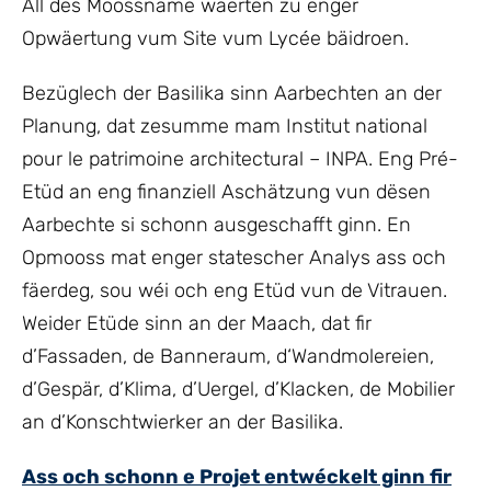
All des Moossname wäerten zu enger
Opwäertung vum Site vum Lycée bäidroen.
Bezüglech der Basilika sinn Aarbechten an der
Planung, dat zesumme mam Institut national
pour le patrimoine architectural – INPA. Eng Pré-
Etüd an eng finanziell Aschätzung vun dësen
Aarbechte si schonn ausgeschafft ginn. En
Opmooss mat enger statescher Analys ass och
fäerdeg, sou wéi och eng Etüd vun de Vitrauen.
Weider Etüde sinn an der Maach, dat fir
d’Fassaden, de Banneraum, d‘Wandmolereien,
d’Gespär, d’Klima, d’Uergel, d’Klacken, de Mobilier
an d’Konschtwierker an der Basilika.
Ass och schonn e Projet entwéckelt ginn fir