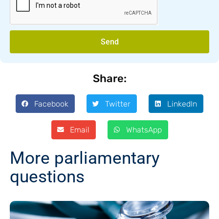
Send
Share:
Facebook
Twitter
LinkedIn
Email
WhatsApp
More parliamentary
questions