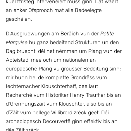
kuerzfristeg intervenéiert muss ginn. Dat wäert
an enker Ofsprooch mat alle Bedeelegte
geschéien.
D’Ausgruewungen am Beräich vun der
Petite
Marquise
hu ganz bedeitend Strukturen un den
Dag bruecht, déi net nëmmen um Plang vun der
Abteistad, mee och um nationalen an
europäesche Plang vu grousser Bedeitung sinn:
mir hunn hei de komplette Grondrëss vum
Iechternacher Klouschterhaff, dee laut
Recherchë vum Historiker Henry Trauffler bis an
d’Grënnungszait vum Klouschter, also bis an
d’Zäit vum hellege Willibrord zréck geet. Déi
archeologesch Decouvertë ginn effektiv bis an
dës Zäit zréck.