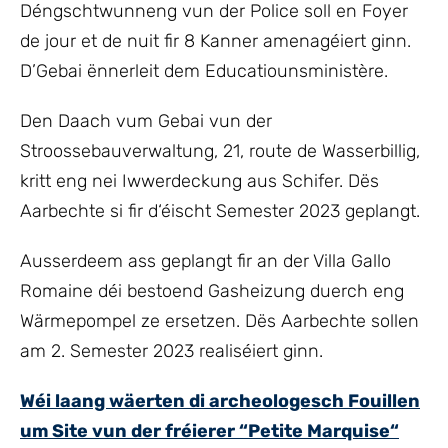
Déngschtwunneng vun der Police soll en Foyer
de jour et de nuit fir 8 Kanner amenagéiert ginn.
D’Gebai ënnerleit dem Educatiounsministère.
Den Daach vum Gebai vun der
Stroossebauverwaltung, 21, route de Wasserbillig,
kritt eng nei Iwwerdeckung aus Schifer. Dës
Aarbechte si fir d‘éischt Semester 2023 geplangt.
Ausserdeem ass geplangt fir an der Villa Gallo
Romaine déi bestoend Gasheizung duerch eng
Wärmepompel ze ersetzen. Dës Aarbechte sollen
am 2. Semester 2023 realiséiert ginn.
Wéi laang wäerten di archeologesch Fouillen
um Site vun der fréierer “Petite Marquise“