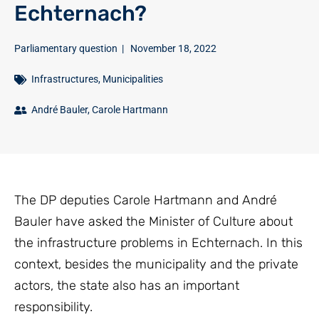
Echternach?
Parliamentary question
|
November 18, 2022
Infrastructures
,
Municipalities
André Bauler
,
Carole Hartmann
The DP deputies Carole Hartmann and André
Bauler have asked the Minister of Culture about
the infrastructure problems in Echternach. In this
context, besides the municipality and the private
actors, the state also has an important
responsibility.