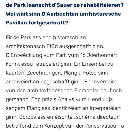
de Park laanscht d’Sauer ze rehabilitéieren?
Wéi wäit sinn D’Aarbechten um historesche
Pavillon fortgeschratt?
Fir de Park ass eng historesch an
architektonesch Etüd ausgeschafft ginn.
D‘Entwécklung vum Park vum 16 Joerhonnert
konnt esou retracéiert ginn. En Ensembel vu
Kaarten, Zeechnungen, Pläng a Fotoe sinn
archivéiert an opgeschafft ginn. En Inventaire
vun den architektoneschen Elementer gouf och
gemaach. Eng präzis Analys vum Henri Luja
sengem Plang ass identifizéiert an interpretéiert
ginn. Dorops ass en éischte „schéma directeur“
betreffend dem Konzept vun der Konservatioun a