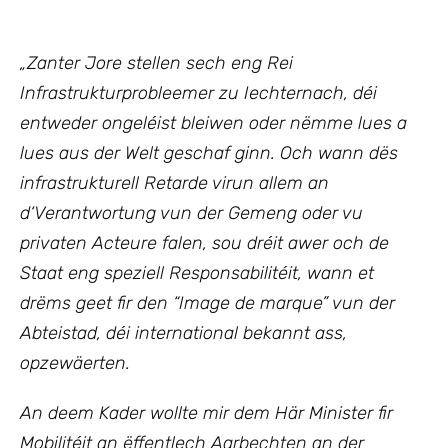
„Zanter Jore stellen sech eng Rei
Infrastrukturprobleemer zu Iechternach, déi
entweder ongeléist bleiwen oder nëmme lues a
lues aus der Welt geschaf ginn. Och wann dës
infrastrukturell Retarde virun allem an
d‘Verantwortung vun der Gemeng oder vu
privaten Acteure falen, sou dréit awer och de
Staat eng speziell Responsabilitéit, wann et
drëms geet fir den “Image de marque” vun der
Abteistad, déi international bekannt ass,
opzewäerten.
An deem Kader wollte mir
dem Här Minister fir
Mobilitéit an ëffentlech Aarbechten an der