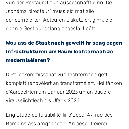
vun der Restauratioun ausgeschafft ginn. De
„schéma directeur“ muss elo mat alle
concernéierten Acteuren diskutéiert ginn, éier
dann e Gestiounsplang opgestallt gëtt.
Wou ass de Staat nach gewëllt fir seng eegen
Infrastrukturen am Raum Iechternach ze
moderniséieren?
D‘Policekommissariat vun Iechternach gëtt
komplett renovéiert an transforméiert. Hei fänken
d’Aarbechten am Januar 2023 un an dauere
viraussiichtlech bis Ufank 2024.
Eng Etude de faisabilité fir d‘Gebai 47, rue des
Romains ass amgaangen. An dëser fréierer