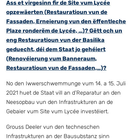
Ass et virgesinn fir de Site vum Lycée
opzewäerten (Restauratioun vun de
Fassaden, Erneierung vun den ëffentleche
Plaze ronderëm de Lycée, …)? Gëtt och un
eng Restauratioun vun der Basilika
geduecht, déi dem Staat jo gehéiert
(Renovéierung vum Banneraum,
Restauratioun vun de Fassaden,…)?
No den Iwwerschwemmunge vum 14. a 15. Juli
2021 huet de Staat vill an d’Reparatur an den
Neesopbau vun den Infrastrukturen an de
Gebaier vum Site vum Lycée investéiert.
Grouss Deeler vun den techneschen
Infrastrukturen an der Bausubstanz sinn