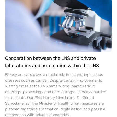
Cooperation between the LNS and private
laboratories and automation within the LNS
Biopsy analysis plays a crucial role in diagnosing serious
diseases such as cancer. Despite certain improvements,
waiting times at the LNS remain long, particularly in
oncology, gynecology and dermatology – a heavy burden
for patients. Our PMs Mandy Minella and Dr. Gérard
Schockmel ask the Minister of Health what measures are
planned regarding automation, digitalisation and possible
cooperation with private laboratories.