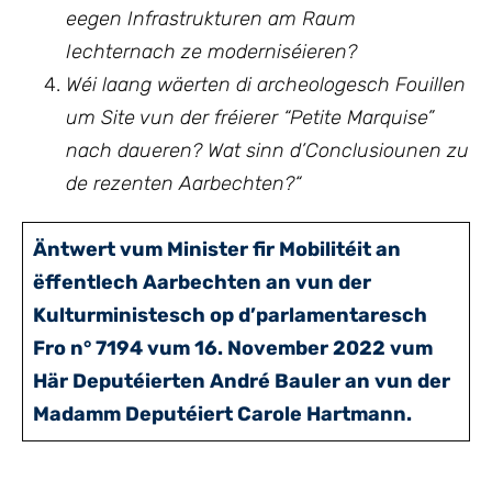
eegen Infrastrukturen am Raum
Iechternach ze moderniséieren?
Wéi laang wäerten di archeologesch Fouillen
um Site vun der fréierer “Petite Marquise”
nach daueren? Wat sinn d’Conclusiounen zu
de rezenten Aarbechten?
“
Äntwert vum Minister fir Mobilitéit an
ëffentlech Aarbechten an vun der
Kulturministesch op d’parlamentaresch
Fro n° 7194 vum 16. November 2022 vum
Här Deputéierten André Bauler an vun der
Madamm Deputéiert Carole Hartmann.