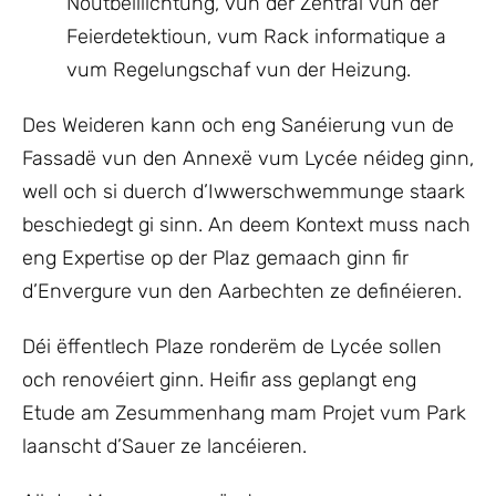
Noutbelliichtung, vun der Zentral vun der
Feierdetektioun, vum Rack informatique a
vum Regelungschaf vun der Heizung.
Des Weideren kann och eng Sanéierung vun de
Fassadë vun den Annexë vum Lycée néideg ginn,
well och si duerch d’Iwwerschwemmunge staark
beschiedegt gi sinn. An deem Kontext muss nach
eng Expertise op der Plaz gemaach ginn fir
d’Envergure vun den Aarbechten ze definéieren.
Déi ëffentlech Plaze ronderëm de Lycée sollen
och renovéiert ginn. Heifir ass geplangt eng
Etude am Zesummenhang mam Projet vum Park
laanscht d’Sauer ze lancéieren.