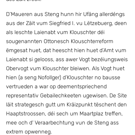
D’Maueren aus Steng hunn hir Ufäng allerdéngs
aus der Zäit vum Siegfried I. vu Lëtzebuerg, deen
als leschte Laienabt vum Klouschter déi
sougenannten Ottonesch Klouschterreform
ëmgesat huet, dat heescht hien huet d’Amt vum
Laienabt si gelooss, ass awer Vogt bezéiungsweis
Obervogt vum Klouschter bleiwen. Als Vogt huet
hien (a seng Nofollger) d’Klouschter no bausse
vertrueden a war op deementspriechend
representativ Gebailechkeeten ugewisen. De Site
läit strategesch gutt um Kräizpunkt tëschent den
Haaptstroossen, déi sech um Maartplaz treffen,
mee och d‘ Veraarbechtung vun de Steng ass
extrem opwenneg.