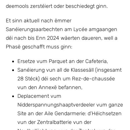
deemools zerstéiert oder beschiedegt ginn.
Et sinn aktuell nach ëmmer
Sanéierungsaarbechten am Lycée amgaangen
déi nach bis Enn 2024 wäerten daueren, well a
Phasë geschafft muss ginn:
Ersetze vum Parquet an der Cafeteria,
Sanéierung vun all de Klassesäll (insgesamt
28 Stéck) déi sech um Rez-de-chaussée
vun den Annexë befannen,
Deplacement vum
Nidderspannungshaaptverdeeler vum ganze
Site an der Aile Gendarmerie: d’Héichsetzen
vun der Zentralbatterie vun der