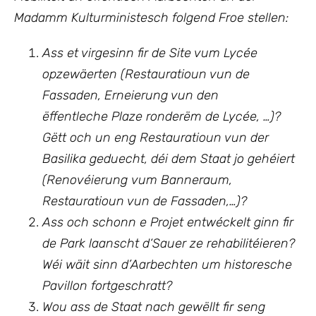
Madamm Kulturministesch
folgend Froe stellen:
Ass et virgesinn fir de Site vum Lycée
opzewäerten (Restauratioun vun de
Fassaden, Erneierung vun den
ëffentleche Plaze ronderëm de Lycée, …)?
Gëtt och un eng Restauratioun vun der
Basilika geduecht, déi dem Staat jo gehéiert
(Renovéierung vum Banneraum,
Restauratioun vun de Fassaden,…)?
Ass och schonn e Projet entwéckelt ginn fir
de Park laanscht d‘Sauer ze rehabilitéieren?
Wéi wäit sinn d’Aarbechten um historesche
Pavillon fortgeschratt?
Wou ass de Staat nach gewëllt fir seng