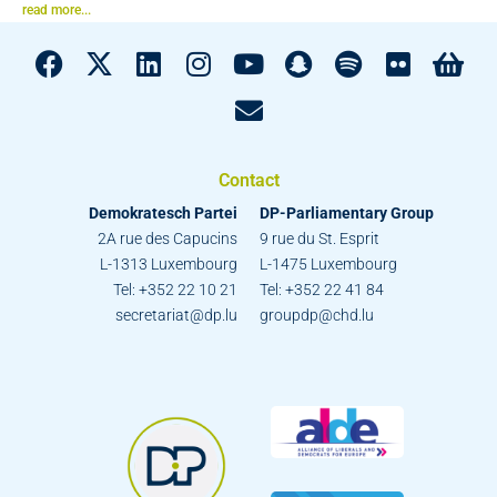
read more...
Contact
Demokratesch Partei
DP-Parliamentary Group
2A rue des Capucins
9 rue du St. Esprit
L-1313 Luxembourg
L-1475 Luxembourg
Tel: +352 22 10 21
Tel: +352 22 41 84
secretariat@dp.lu
groupdp@chd.lu