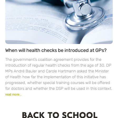
When will health checks be introduced at GPs?
The government’s coalition agreement provides for the
introduction of regular health checks from the age of 30. DP
MPs André Bauler and Carole Hartmann asked the Minister
of Health how far the implementation of this initiative has
progressed, whether special training courses will be offered
for doctors and whether the DSP will be used in this context.
read more...