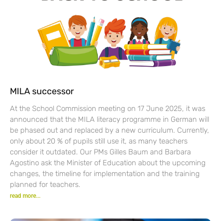
MILA successor
At the School Commission meeting on 17 June 2025, it was
announced that the MILA literacy programme in German will
be phased out and replaced by a new curriculum. Currently,
only about 20 % of pupils still use it, as many teachers
consider it outdated. Our PMs Gilles Baum and Barbara
Agostino ask the Minister of Education about the upcoming
changes, the timeline for implementation and the training
planned for teachers.
read more...