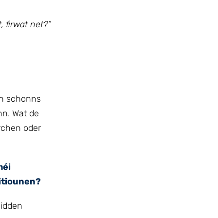
 firwat net?“
ch schonns
nn. Wat de
rchen oder
méi
itiounen?
hidden