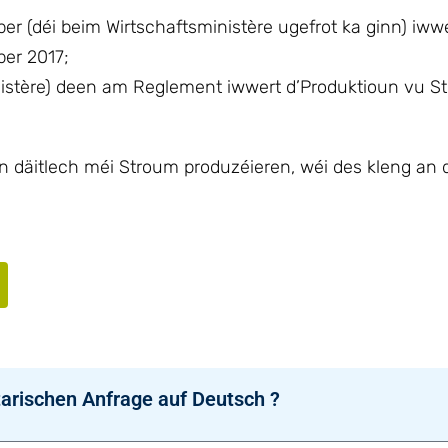
riber (déi beim Wirtschaftsministère ugefrot ka ginn) iww
ber 2017;
nistère) deen am Reglement iwwert d’Produktioun vu S
en däitlech méi Stroum produzéieren, wéi des kleng an 
arischen Anfrage auf Deutsch ?