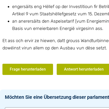
engersäits eng Hëllef op der Investitioun fir Bet
Artikel 9 vum Staatshëllefgesetz vum 15. Dezem
an anerersäits den Aspeisetarif (vum Energiemi
Basis vun erneierbaren Energië virgesinn ass.
Et ass och ervir ze hiewen, datt grouss Wandturbinn
dowéinst virun allem op den Ausbau vun dëse setzt.
Frage herunterladen
Antwort herunterladen
Möchten Sie eine Übersetzung dieser parlament