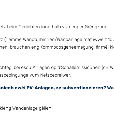
 beim Opriichten innerhalb vun enger Gréngzone,
(nëmme Wandturbinnen/Wandanlage mat iwwert 100
iechen, brauchen eng Kommodosgeneemegung, fir méi k
hteg, bei esou Anlagen op d’Schallemissiounen (dB Wä
ossbedingunge vum Netzbedreiwer.
änlech ewéi PV-Anlagen, ze subventionéieren? Wa
ir kleng Wandanlage gëllen: