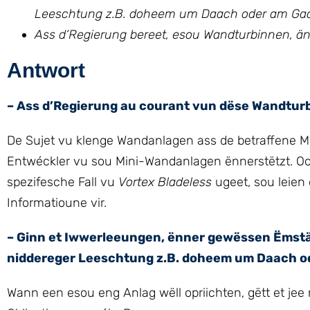
Leeschtung z.B. doheem um Daach oder am Gaart
Ass d‘Regierung bereet, esou Wandturbinnen, än
Antwort
– Ass d’Regierung au courant vun dëse Wandtur
De Sujet vu klenge Wandanlagen ass de betraffene M
Entwéckler vu sou Mini-Wandanlagen ënnerstëtzt. Och
spezifesche Fall vu
Vortex Bladeless
ugeet, sou leien
Informatioune vir.
– Ginn et Iwwerleeungen, ënner gewëssen Ëmstä
niddereger Leeschtung z.B. doheem um Daach ode
Wann een esou eng Anlag wëll opriichten, gëtt et jee 