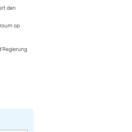
ert den
troum op
d’Regierung