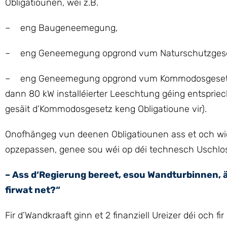
Obligatiounen, wéi z.B.
– eng Baugeneemegung,
– eng Geneemegung opgrond vum Naturschutzgesetz
– eng Geneemegung opgrond vum Kommodosgesetz 
dann 80 kW installéierter Leeschtung géing entspr
gesäit d’Kommodosgesetz keng Obligatioune vir).
Onofhängeg vun deenen Obligatiounen ass et och wic
opzepassen, genee sou wéi op déi technesch Uschl
– Ass d‘Regierung bereet, esou Wandturbinnen, 
firwat net?“
Fir d’Wandkraaft ginn et 2 finanziell Ureizer déi och f