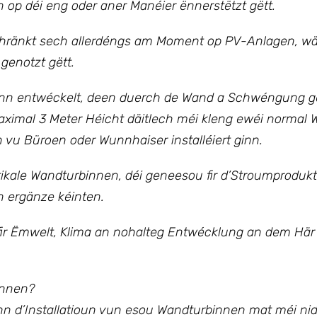
op déi eng oder aner Manéier ënnerstëtzt gëtt.
ränkt sech allerdéngs am Moment op PV-Anlagen, w
genotzt gëtt.
inn entwéckelt, deen duerch de Wand a Schwéngung ge
aximal 3 Meter Héicht däitlech méi kleng ewéi normal 
vu Büroen oder Wunnhaiser installéiert ginn.
tikale Wandturbinnen, déi geneesou fir d’Stroumproduk
 ergänze kéinten.
ir Ëmwelt, Klima an nohalteg Entwécklung an
dem Här M
innen?
 d’Installatioun vun esou Wandturbinnen mat méi ni