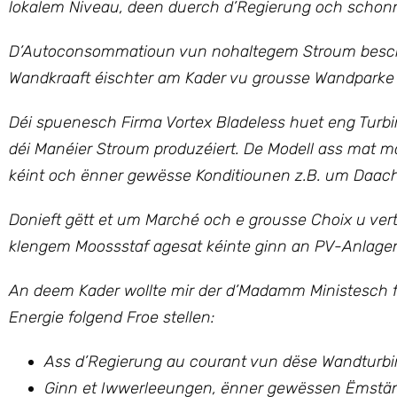
lokalem Niveau, deen duerch d’Regierung och schonn 
D’Autoconsommatioun vun nohaltegem Stroum besch
Wandkraaft éischter am Kader vu grousse Wandparke 
Déi spuenesch Firma Vortex Bladeless huet eng Turb
déi Manéier Stroum produzéiert. De Modell ass mat m
kéint och ënner gewësse Konditiounen z.B. um Daach 
Donieft gëtt et um Marché och e grousse Choix u ver
klengem Moossstaf agesat kéinte ginn an PV-Anlagen
An deem Kader wollte mir der d’Madamm Ministesch f
Energie
folgend Froe stellen:
Ass d’Regierung au courant vun dëse Wandturb
Ginn et Iwwerleeungen, ënner gewëssen Ëmstänn