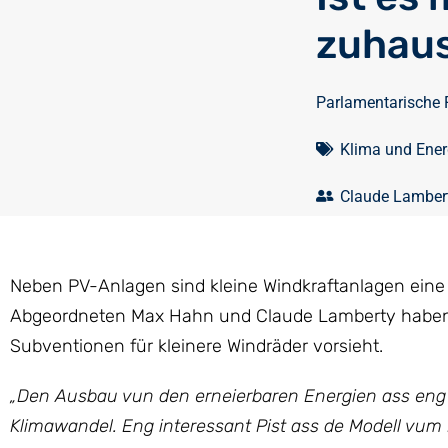
zuhaus
Parlamentarische 
Klima und Ener
Claude Lamber
Neben PV-Anlagen sind kleine Windkraftanlagen eine 
Abgeordneten Max Hahn und Claude Lamberty haben de
Subventionen für kleinere Windräder vorsieht.
„Den Ausbau vun den erneierbaren Energien ass eng 
Klimawandel. Eng interessant Pist ass de Modell vu