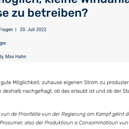
e zu betreiben?
Fragen
|
20. Juli 2022
gie
ty
,
Max Hahn
gute Möglichkeit, zuhause eigenen Strom zu produzier
shalb nachgefragt, ob das erlaubt ist und ob der St
vun de Prioritéite vun der Regierung am Kampf géint d
m Prosumer, also der Produktioun a Consommatioun vun