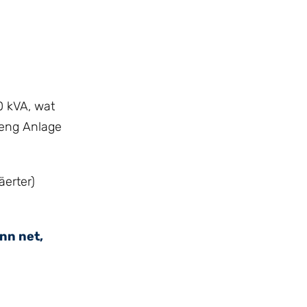
 kVA, wat
leng Anlage
erter)
nn net,