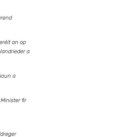
ärend
réit an op
Wandrieder a
tioun a
inister fir
ddreger