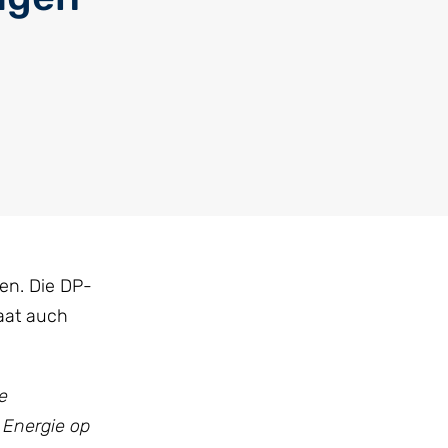
en. Die DP-
aat auch
e
 Energie op