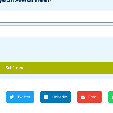
gesch iwwersat kréien?
Schécken
Twitter
LinkedIn
Email