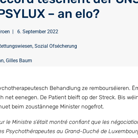
PSYLUX – an elo?
Froen
|
6. September 2022
Rettungswiesen
,
Sozial Ofsécherung
nn
,
Gilles Baum
d’psychotherapeutesch Behandlung ze rembourséieren. 
 net eenegen. De Patient bleift op der Streck. Bis wéin
huet beim zoustännege Minister nogefrot.
 le Ministre s’était montré confiant que les négociatio
 des Psychothérapeutes au Grand-Duché de Luxembourg