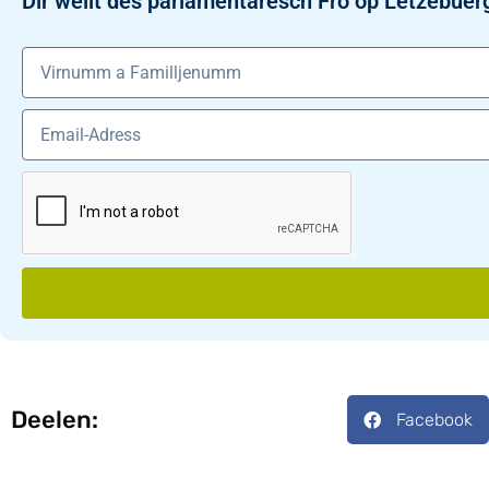
Dir wëllt dës parlamentaresch Fro op Lëtzebuer
Deelen:
Facebook