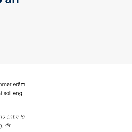
Ëmmer erëm
i soll eng
ns entre la
, dit