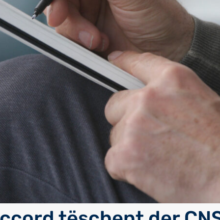
ccord tëschent der CN