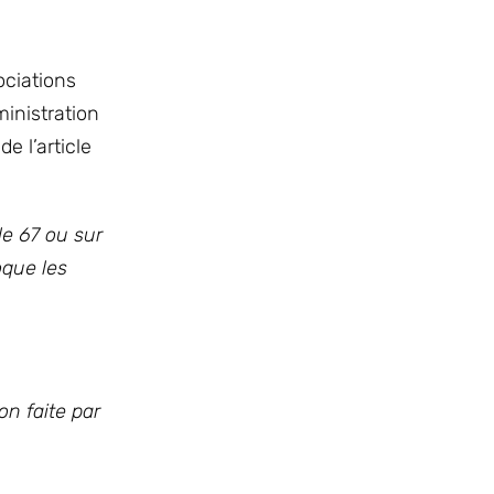
ociations
inistration
e l’article
le 67 ou sur
oque les
on faite par