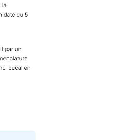
 la
n date du 5
it par un
omenclature
and-ducal en