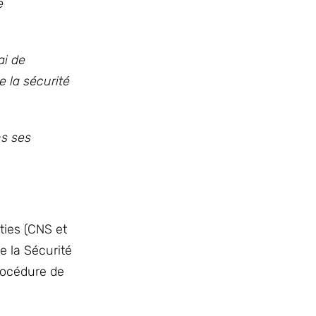
e
ai de
e la sécurité
ns ses
ties (CNS et
e la Sécurité
rocédure de