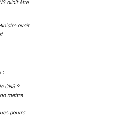
 allait être
inistre avait
ut
 :
 la CNS ?
end mettre
ques pourra