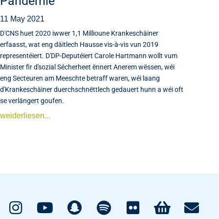
Pandemie
11 May 2021
D'CNS huet 2020 iwwer 1,1 Millioune Krankeschäiner
erfaasst, wat eng däitlech Hausse vis-à-vis vun 2019
representéiert. D'DP-Deputéiert Carole Hartmann wollt vum
Minister fir d'sozial Sécherheet ënnert Anerem wëssen, wéi
eng Secteuren am Meeschte betraff waren, wéi laang
d'Krankeschäiner duerchschnëttlech gedauert hunn a wéi oft
se verlängert goufen.
weiderliesen...