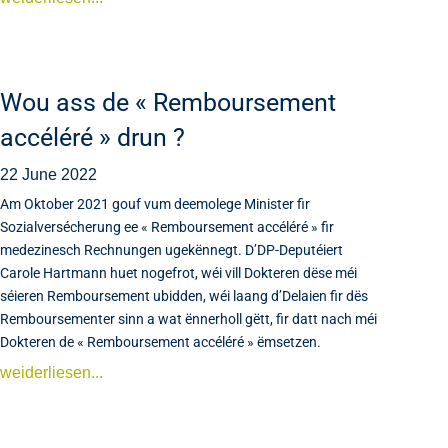
Wou ass de « Remboursement
accéléré » drun ?
22 June 2022
Am Oktober 2021 gouf vum deemolege Minister fir
Sozialversécherung ee « Remboursement accéléré » fir
medezinesch Rechnungen ugekënnegt. D’DP-Deputéiert
Carole Hartmann huet nogefrot, wéi vill Dokteren dëse méi
séieren Remboursement ubidden, wéi laang d’Delaien fir dës
Remboursementer sinn a wat ënnerholl gëtt, fir datt nach méi
Dokteren de « Remboursement accéléré » ëmsetzen.
weiderliesen...