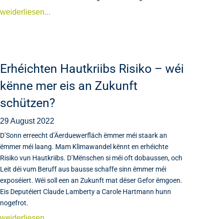
weiderliesen...
Erhéichten Hautkriibs Risiko – wéi
kënne mer eis an Zukunft
schützen?
29 August 2022
D’Sonn erreecht d’Äerduewerfläch ëmmer méi staark an
ëmmer méi laang. Mam Klimawandel kënnt en erhéichte
Risiko vun Hautkriibs. D’Mënschen si méi oft dobaussen, och
Leit déi vum Beruff aus bausse schaffe sinn ëmmer méi
exposéiert. Wéi soll een an Zukunft mat dëser Gefor ëmgoen.
Eis Deputéiert Claude Lamberty a Carole Hartmann hunn
nogefrot.
weiderliesen...