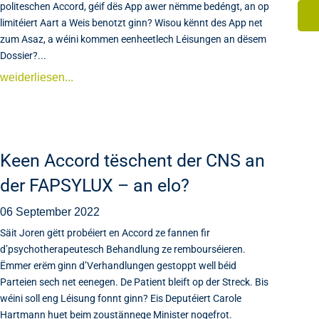
politeschen Accord, géif dës App awer nëmme bedéngt, an op
limitéiert Aart a Weis benotzt ginn? Wisou kënnt des App net
zum Asaz, a wéini kommen eenheetlech Léisungen an dësem
Dossier?...
weiderliesen...
Keen Accord tëschent der CNS an
der FAPSYLUX – an elo?
06 September 2022
Säit Joren gëtt probéiert en Accord ze fannen fir
d’psychotherapeutesch Behandlung ze rembourséieren.
Ëmmer erëm ginn d’Verhandlungen gestoppt well béid
Parteien sech net eenegen. De Patient bleift op der Streck. Bis
wéini soll eng Léisung fonnt ginn? Eis Deputéiert Carole
Hartmann huet beim zoustännege Minister nogefrot.