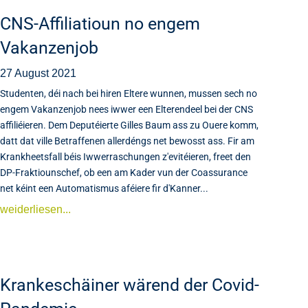
CNS-Affiliatioun no engem
Vakanzenjob
27 August 2021
Studenten, déi nach bei hiren Eltere wunnen, mussen sech no
engem Vakanzenjob nees iwwer een Elterendeel bei der CNS
affiliéieren. Dem Deputéierte Gilles Baum ass zu Ouere komm,
datt dat ville Betraffenen allerdéngs net bewosst ass. Fir am
Krankheetsfall béis Iwwerraschungen z'evitéieren, freet den
DP-Fraktiounschef, ob een am Kader vun der Coassurance
net kéint een Automatismus aféiere fir d'Kanner...
weiderliesen...
Krankeschäiner wärend der Covid-