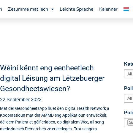
n
Zesumme mat iech
Leichte Sprache
Kalenner
Kat
Wéini kënnt eng eenheetlech
digital Léisung am Lëtzebuerger
Gesondheetswiesen?
Poli
22 September 2022
Mat der GesondheetsApp huet den Digital Health Network a
Pol
Kooperatioun mat der AMMD eng Applikatioun entwéckelt,
déi dem Patient et géif erlaben, op digitalem Wee, all seng
S
medezinesch Demarchen ze erleedegen. Trotz engem