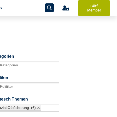
Gëff
Member
egorien
tiker
itesch Themen
ozial Ofsécherung (6)