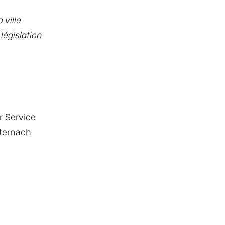
 ville
législation
r Service
hternach