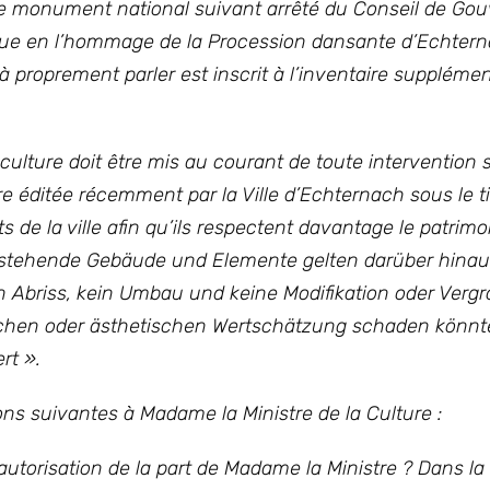
assée monument national suivant arrêté du Conseil de G
ue en l’hommage de la Procession dansante d’Echtern
 à proprement parler est inscrit à l’inventaire suppléme
a culture doit être mis au courant de toute intervention 
éditée récemment par la Ville d’Echternach sous le ti
s de la ville afin qu’ils respectent davantage le patrimoi
 stehende Gebäude und Elemente gelten darüber hina
 Abriss, kein Umbau und keine Modifikation oder Verg
ischen oder ästhetischen Wertschätzung schaden könnt
rt ».
ns suivantes à Madame la Ministre de la Culture :
 autorisation de la part de Madame la Ministre ? Dans la