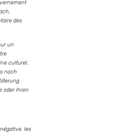
ouvernement
ach,
ntaire des
sur un
tre
ne culturel,
us noch
rößerung
e oder ihren
 négative, les