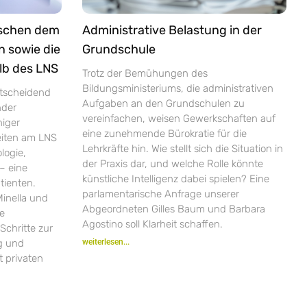
ischen dem
Administrative Belastung in der
n sowie die
Grundschule
lb des LNS
Trotz der Bemühungen des
Bildungsministeriums, die administrativen
ntscheidend
Aufgaben an den Grundschulen zu
nder
vereinfachen, weisen Gewerkschaften auf
niger
eine zunehmende Bürokratie für die
zeiten am LNS
Lehrkräfte hin. Wie stellt sich die Situation in
logie,
der Praxis dar, und welche Rolle könnte
– eine
künstliche Intelligenz dabei spielen? Eine
tienten.
parlamentarische Anfrage unserer
inella und
Abgeordneten Gilles Baum und Barbara
ie
Agostino soll Klarheit schaffen.
Schritte zur
ng und
weiterlesen...
 privaten