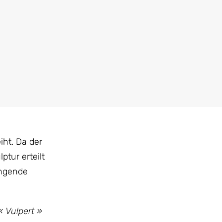
iht. Da der
tur erteilt
ingende
« Vulpert »