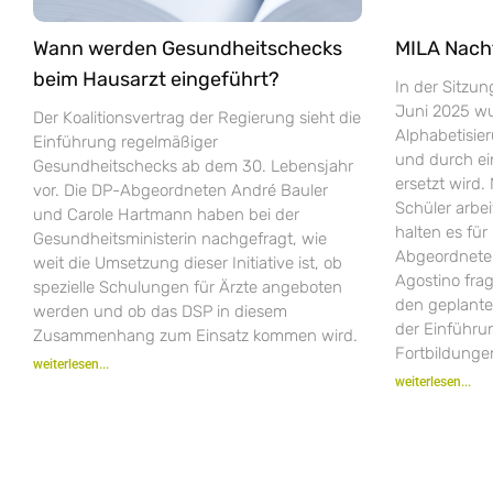
Wann werden Gesundheitschecks
MILA Nach
beim Hausarzt eingeführt?
In der Sitzu
Juni 2025 wur
Der Koalitionsvertrag der Regierung sieht die
Alphabetisie
Einführung regelmäßiger
und durch e
Gesundheitschecks ab dem 30. Lebensjahr
ersetzt wird.
vor. Die DP-Abgeordneten André Bauler
Schüler arbei
und Carole Hartmann haben bei der
halten es fü
Gesundheitsministerin nachgefragt, wie
Abgeordneten
weit die Umsetzung dieser Initiative ist, ob
Agostino fra
spezielle Schulungen für Ärzte angeboten
den geplant
werden und ob das DSP in diesem
der Einführ
Zusammenhang zum Einsatz kommen wird.
Fortbildungen
weiterlesen...
weiterlesen...