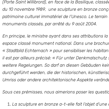
(Porte Saint Willibrord), en face de la Basilique, cl
du 10 novembre 1989, une sculpture en bronze conç
patrimoine culturel immatériel de l’Unesco. Le terrain
monuments classés, par arrêté du 9 août 2004.
En principe, le ministre ayant dans ses attributions l
espace classé monument national. Dans une brochure 
« Stadtbild Echternach » pour sensibiliser les habitant
il est par ailleurs précisé:
« Für unter Denkmalschutz
weitere Regelungen. So darf an diesen Gebäuden kein
durchgeführt werden, die der historischen, künstler
Umriss oder andere architektonische Aspekte verände
Sous ces prémisses, nous aimerions poser les questio
La sculpture en bronze a-t-elle fait l’objet d’une