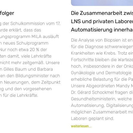
folger
Die Zusammenarbeit zw
LNS und privaten Labore
ng der Schulkommission vom 17.
Automatisierung innerha
de erklärt, dass das
rungsprogramm MILA ausläuft
Die Analyse von Biopsien ist e
in neues Schulprogramm
für die Diagnose schwerwiege
 Nur noch etwa 20 % der
Krankheiten wie Krebs. Trotz ei
ten damit, viele Lehrkräfte
Fortschritte bleiben die Warte
r nicht mehr zeitgemäß. Unsere
hoch, insbesondere in der Onko
 Gilles Baum und Barbara
Gynäkologie und Dermatologie 
gen den Bildungsminister nach
erhebliche Belastung für die Pa
en Neuerungen, dem Zeitpunkt
Unsere Abgeordneten Mandy M
ung und den vorgesehenen
Dr. Gérard Schockmel fragen d
 für die Lehrkräfte.
Gesundheitsministerin, welche 
Automatisierung, Digitalisieru
möglichen Zusammenarbeit mit
Laboren geplant sind.
weiterlesen...