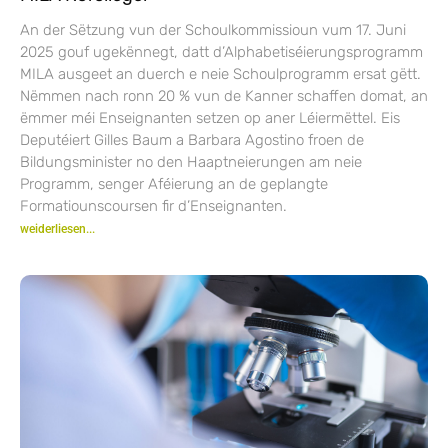
An der Sëtzung vun der Schoulkommissioun vum 17. Juni
2025 gouf ugekënnegt, datt d’Alphabetiséierungsprogramm
MILA ausgeet an duerch e neie Schoulprogramm ersat gëtt.
Nëmmen nach ronn 20 % vun de Kanner schaffen domat, an
ëmmer méi Enseignanten setzen op aner Léiermëttel. Eis
Deputéiert Gilles Baum a Barbara Agostino froen de
Bildungsminister no den Haaptneierungen am neie
Programm, senger Aféierung an de geplangte
Formatiounscoursen fir d’Enseignanten.
weiderliesen...