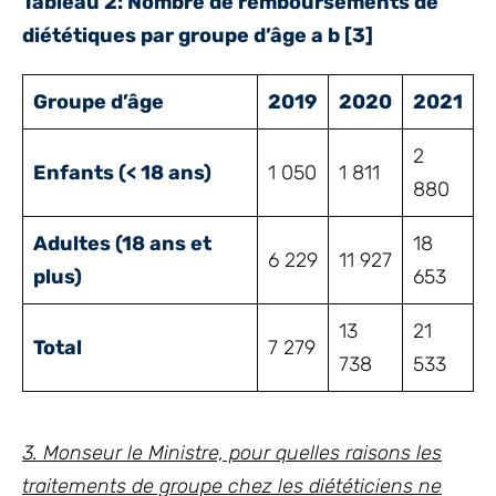
Tableau 2: Nombre de remboursements de
diététiques par groupe d’âge a b
[3]
Groupe d’âge
2019
2020
2021
2
Enfants (< 18 ans)
1 050
1 811
880
Adultes (18 ans et
18
6 229
11 927
plus)
653
13
21
Total
7 279
738
533
3. Monseur le Ministre, pour quelles raisons les
traitements de groupe chez les diététiciens ne