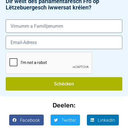
Dir wëllt dës parlamentaresch Fro op
Lëtzebuergesch iwwersat kréien?
Schécken
Deelen:
Facebook
Twitter
LinkedIn