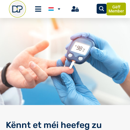
Gëff
Member
Kënnt et méi heefeg zu