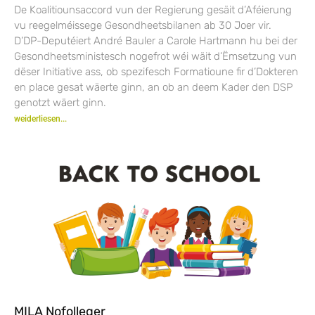
De Koalitiounsaccord vun der Regierung gesäit d’Aféierung
vu reegelméissege Gesondheetsbilanen ab 30 Joer vir.
D’DP-Deputéiert André Bauler a Carole Hartmann hu bei der
Gesondheetsministesch nogefrot wéi wäit d’Ëmsetzung vun
dëser Initiative ass, ob spezifesch Formatioune fir d’Dokteren
en place gesat wäerte ginn, an ob an deem Kader den DSP
genotzt wäert ginn.
weiderliesen...
MILA Nofolleger