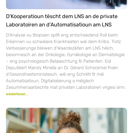
D’Kooperatioun tëscht dem LNS an de private
Laboratoiren an d’Automatisatioun am LNS
D’Analyse vu Biopsien spillt eng entscheedend Roll beim
Erkennen vu schwéiere Krankheeten wéi dem Kriibs. Trotz
Verbesserunge bleiwen d’Waardezäiten am LNS héich,
besonnesch an der Onkologie, Gynäkologie an Dermatologie
– eng psychologesch Belaaschtung fir Patienten. Eid
Deputéiert Mandy Minella an Dr. Gérard Schockmel froen
d’Gesondheetsministesch, wéi eng Schrëtt fir méi
Automatisatioun, Digitaliséierung a méiglech
Zesummenaarbechte mat privaten Laboratoiren virgesi sinn.
weiderliesen...