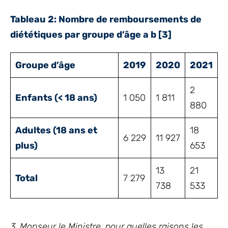
Tableau 2: Nombre de remboursements de
diététiques par groupe d’âge a b
[3]
Groupe d’âge
2019
2020
2021
2
Enfants (< 18 ans)
1 050
1 811
880
Adultes (18 ans et
18
6 229
11 927
plus)
653
13
21
Total
7 279
738
533
3. Monseur le Ministre, pour quelles raisons les