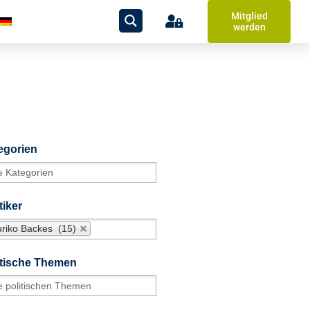
Mitglied
werden
egorien
tiker
uriko Backes (15)
itische Themen