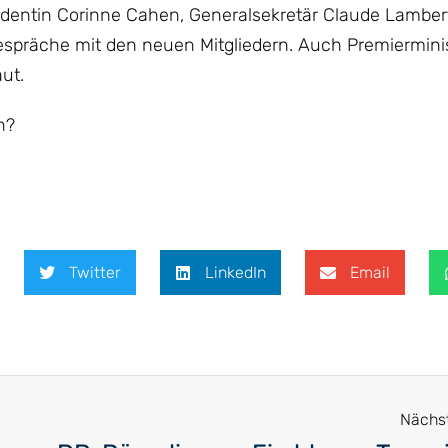
äsidentin Corinne Cahen, Generalsekretär Claude Lamber
präche mit den neuen Mitgliedern. Auch Premierminis
aut.
n?
Twitter
LinkedIn
Email
Nächst