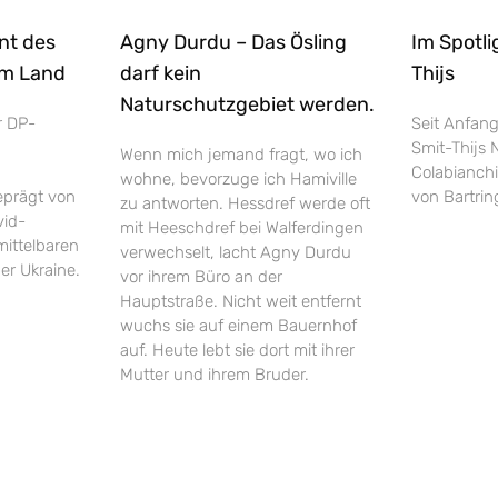
ant des
Agny Durdu – Das Ösling
Im Spotli
im Land
darf kein
Thijs
Naturschutzgebiet werden.
r DP-
Seit Anfang
Smit-Thijs 
Wenn mich jemand fragt, wo ich
Colabianchi
wohne, bevorzuge ich Hamiville
eprägt von
von Bartrin
zu antworten. Hessdref werde oft
vid-
mit Heeschdref bei Walferdingen
ittelbaren
verwechselt, lacht Agny Durdu
er Ukraine.
vor ihrem Büro an der
Hauptstraße. Nicht weit entfernt
wuchs sie auf einem Bauernhof
auf. Heute lebt sie dort mit ihrer
Mutter und ihrem Bruder.