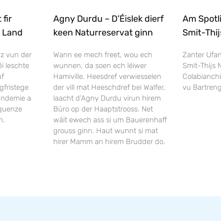
fir
Agny Durdu – D’Éislek dierf
Am Spotl
m Land
keen Naturreservat ginn
Smit-Thij
nz vun der
Wann ee mech freet, wou ech
Zanter Ufa
i leschte
wunnen, da soen ech léiwer
Smit-Thijs 
uf
Hamiville. Heesdref verwiesselen
Colabianch
gfristege
der vill mat Heeschdref bei Walfer,
vu Bartreng
andemie a
laacht d’Agny Durdu virun hirem
equenze
Büro op der Haaptstrooss. Net
n.
wäit ewech ass si um Bauerenhaff
grouss ginn. Haut wunnt si mat
hirer Mamm an hirem Brudder do.