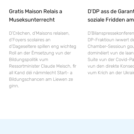
Gratis Maison Relais a
D’DP ass de Garant 
Museksunterrecht
soziale Fridden a
D’Crèchen, d’Maisons relaisen,
D’Bilanspressekonfere
d’Foyers scolaires an
DP-Fraktioun iwwert dé
d’Dageseltere spillen eng wichteg
Chamber-Sessioun go
Roll an der Ëmsetzung vun der
dominéiert vun de laan
Bildungspolitik vum
Suite vun der Covid-P
Ressortminister Claude Meisch, fir
vun den direkte Kons
all Kand déi nämmlecht Start- a
vum Krich an der Ukrai
Bildungschancen am Liewen ze
ginn.