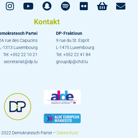
Kontakt
emokratesch Partei
DP-Fraktioun
2A rue des Capucins
9 rue du St. Esprit
L-1313 Luxembourg
L-1475 Luxembourg
Tel: +352 22 10 21
Tel: +352 22 41 84
secretariat@dp.lu
groupdp@chd.lu
 2022 Demokratesch Partei –
Dateschutz