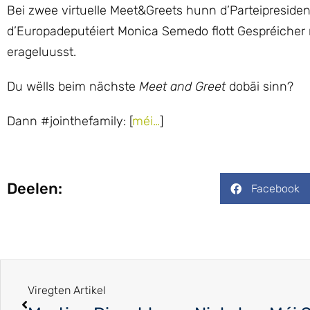
Bei zwee virtuelle Meet&Greets hunn d’Parteipreside
d’Europadeputéiert Monica Semedo flott Gespréicher 
erageluusst.
Du wëlls beim nächste
Meet and Greet
dobäi sinn?
Dann #jointhefamily: [
méi…
]
Deelen:
Facebook
Viregten Artikel