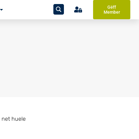
Gëff
Member
r net huele