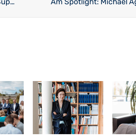
Martine Dieschburg-Nickels – Méi Support fir d’Gemengen
Am Spotlight: Michael A