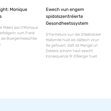
ight: Monique
Ewech vun engem
s
spidolszentréierte
Gesondheetssystem
nk Mäerz ass d’Monique
Nofollgerin vum Frank
D’Fermeture vun der Ettelbrécker
i als Buergermeeschter
Maternité huet eis däitlech virun
.
Ae gefouert, datt de Mangel un
Doktere schonn haut eescht
Konsequenze fir d’Bierger huet.