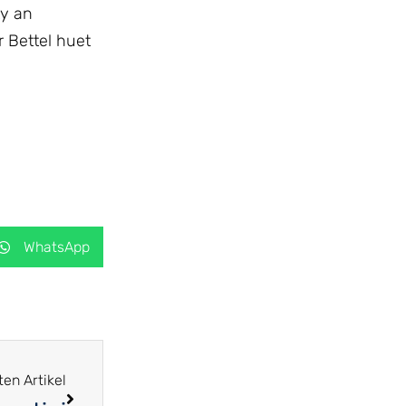
ty an
 Bettel huet
WhatsApp
en Artikel