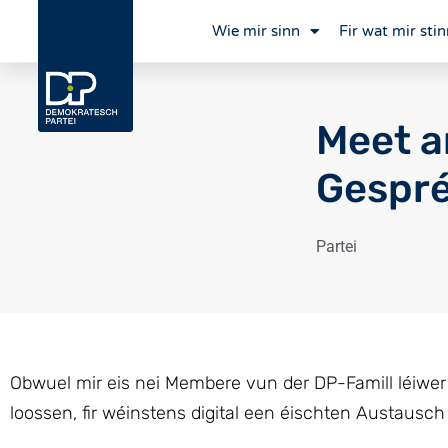
Wie mir sinn
Fir wat mir stin
Meet a
Gespré
Partei
Obwuel mir eis nei Membere vun der DP-Famill léiwer 
loossen, fir wéinstens digital een éischten Austausch