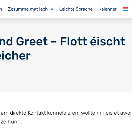
n
Zesumme mat iech
Leichte Sprache
Kalenner
nd Greet – Flott éischt
icher
am direkte Kontakt kenneléieren, wollte mir eis et awe
 ze hunn.