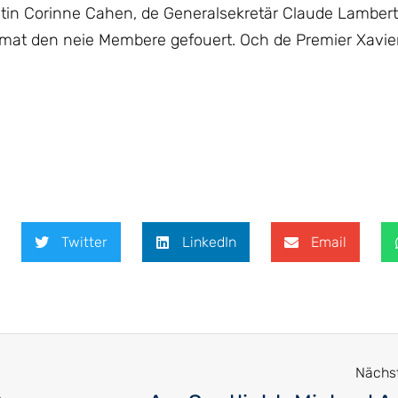
ntin Corinne Cahen, de Generalsekretär Claude Lamber
mat den neie Membere gefouert. Och de Premier Xavier
Twitter
LinkedIn
Email
Nächst