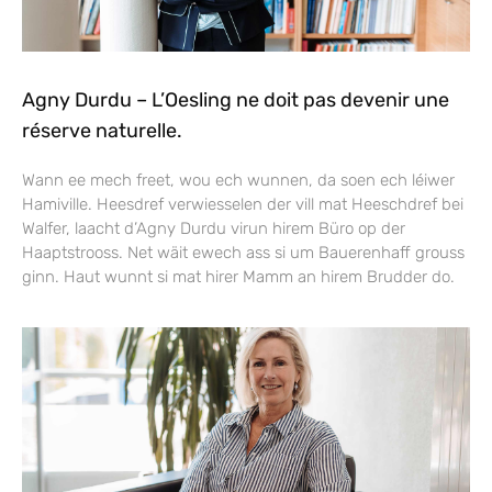
Agny Durdu – L’Oesling ne doit pas devenir une
réserve naturelle.
Wann ee mech freet, wou ech wunnen, da soen ech léiwer
Hamiville. Heesdref verwiesselen der vill mat Heeschdref bei
Walfer, laacht d’Agny Durdu virun hirem Büro op der
Haaptstrooss. Net wäit ewech ass si um Bauerenhaff grouss
ginn. Haut wunnt si mat hirer Mamm an hirem Brudder do.