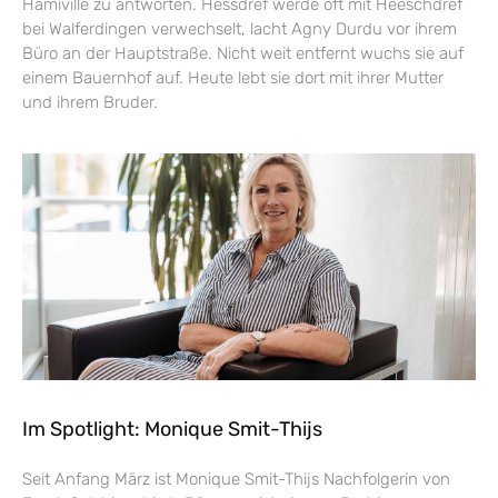
Hamiville zu antworten. Hessdref werde oft mit Heeschdref
bei Walferdingen verwechselt, lacht Agny Durdu vor ihrem
Büro an der Hauptstraße. Nicht weit entfernt wuchs sie auf
einem Bauernhof auf. Heute lebt sie dort mit ihrer Mutter
und ihrem Bruder.
Im Spotlight: Monique Smit-Thijs
Seit Anfang März ist Monique Smit-Thijs Nachfolgerin von