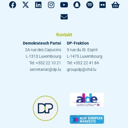
Kontakt
Demokratesch Partei
DP-Fraktion
2A rue des Capucins
9 rue du St. Esprit
L-1313 Luxembourg
L-1475 Luxembourg
Tel: +352 22 10 21
Tel: +352 22 41 84
secretariat@dp.lu
groupdp@chd.lu