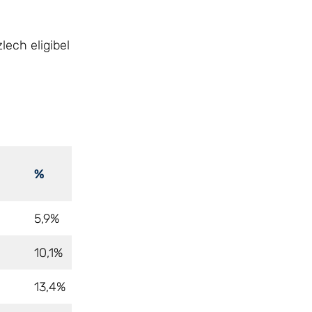
lech eligibel
%
5,9%
10,1%
13,4%