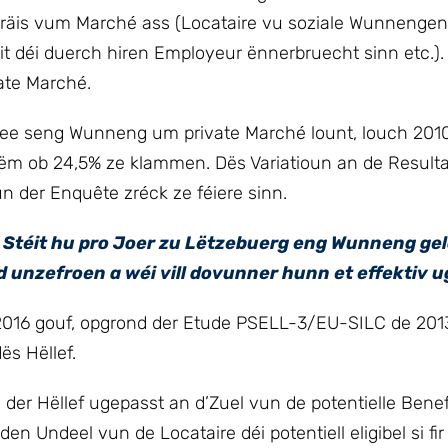
is vum Marché ass (Locataire vu soziale Wunnengen, 
it déi duerch hiren Employeur ënnerbruecht sinn etc.)
ate Marché.
dee seng Wunneng um private Marché lount, louch 2010
 erëm ob 24,5% ze klammen. Dës Variatioun an de Result
n der Enquête zréck ze féiere sinn.
l Stéit hu pro Joer zu Lëtzebuerg eng Wunneng ge
ld unzefroen a wéi vill dovunner hunn et effektiv 
2016 gouf, opgrond der Etude PSELL-3/EU-SILC de 201
ës Hëllef.
er Hëllef ugepasst an d’Zuel vun de potentielle Benefi
 Undeel vun de Locataire déi potentiell eligibel si fir