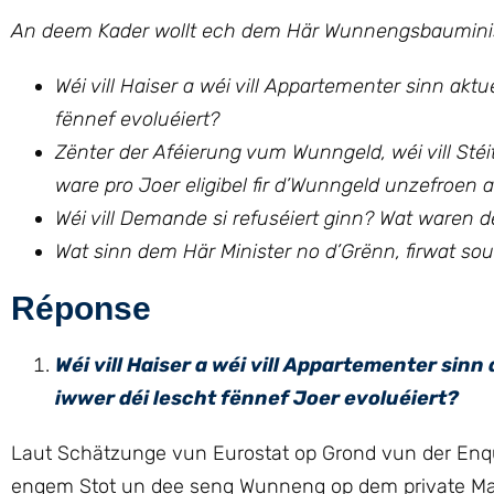
An deem Kader wollt ech
dem Här Wunnengsbaumini
Wéi vill Haiser a wéi vill Appartementer sinn akt
fënnef evoluéiert?
Zënter der Aféierung vum Wunngeld, wéi vill Sté
ware pro Joer eligibel fir d’Wunngeld unzefroen a
Wéi vill Demande si refuséiert ginn? Wat waren d
Wat sinn dem Här Minister no d’Grënn, firwat so
Réponse
Wéi vill Haiser a wéi vill Appartementer sin
iwwer déi lescht fënnef Joer evoluéiert?
Laut Schätzunge vun Eurostat op Grond vun der Enq
engem Stot un dee seng Wunneng op dem private Marché