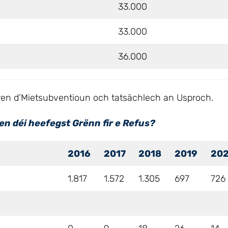
33.000
33.000
36.000
iairen d’Mietsubventioun och tatsächlech an Usproch.
en déi heefegst Grënn fir e Refus?
2016
2017
2018
2019
20
1.817
1.572
1.305
697
726