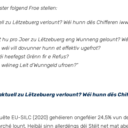
ster
folgend Froe stellen:
uell zu Lëtzebuerg verlount? Wéi hunn dës Chifferen iww
it hu pro Joer zu Lëtzebuerg eng Wunneng gelount? Wéi
 wéi vill dovunner hunn et effektiv ugefrot?
éi heefegst Grënn fir e Refus?
u wéineg Leit d’Wunngeld ufroen?
“
n aktuell zu Lëtzebuerg verlount? Wéi hunn dës Chi
uête EU-SILC (2020) gehéieren ongeféier 24,5% vun 
 lount. Heibäi sinn allerdéngs déi Stéit net mat abegr