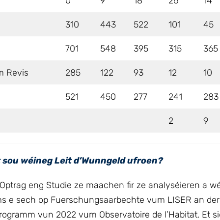
0
9
18
26
14
310
443
522
101
45
701
548
395
315
365
m Revis
285
122
93
12
10
521
450
277
241
283
2
9
t sou wéineg Leit d’Wunngeld ufroen?
 Optrag eng Studie ze maachen fir ze analyséieren a wé
ms e sech op Fuerschungsaarbechte vum LISER an der
rogramm vun 2022 vum Observatoire de l’Habitat. Et si