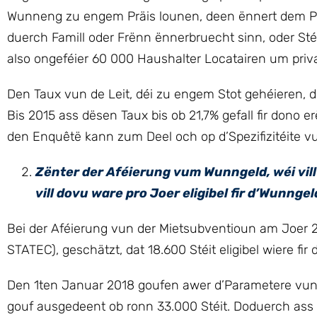
Wunneng zu engem Präis lounen, deen ënnert dem Prä
duerch Famill oder Frënn ënnerbruecht sinn, oder Sté
also ongeféier 60 000 Haushalter Locatairen um priv
Den Taux vun de Leit, déi zu engem Stot gehéieren, 
Bis 2015 ass dësen Taux bis ob 21,7% gefall fir dono
den Enquêtë kann zum Deel och op d’Spezifizitéite vu
Zënter der Aféierung vum Wunngeld, wéi vil
vill dovu ware pro Joer eligibel fir d’Wunnge
Bei der Aféierung vun der Mietsubventioun am Joer 
STATEC), geschätzt, dat 18.600 Stéit eligibel wiere fir d
Den 1ten Januar 2018 goufen awer d’Parametere vun d
gouf ausgedeent ob ronn 33.000 Stéit. Doduerch ass den