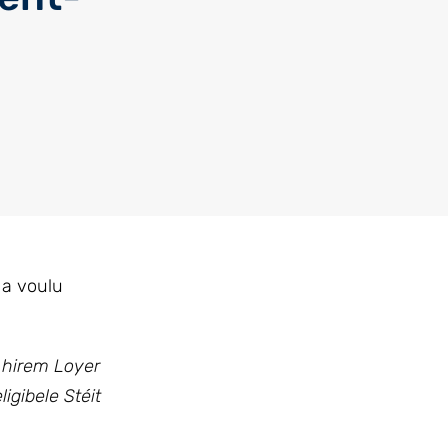
 a voulu
 hirem Loyer
gibele Stéit