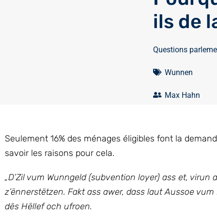
ils de 
Questions parleme
Wunnen
Max Hahn
Seulement 16% des ménages éligibles font la demand
savoir les raisons pour cela.
„D’Zil vum Wunngeld (subvention loyer) ass et, viru
z’ënnerstëtzen. Fakt ass awer, dass laut Aussoe vu
dës Hëllef och ufroen.