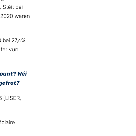
Stéit déi
. 2020 waren
 bei 27,6%.
ater vun
lount? Wéi
ugefrot?
3 (LISER,
ciaire