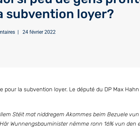
la subvention loyer?
ntaires
|
24 février 2022
e pour la subvention loyer. Le député du DP Max Hahn
n allem Stéit mat niddregem Akommes beim Bezuele vun
m Här Wunnengsbauminister nëmme ronn 16% vun den eli