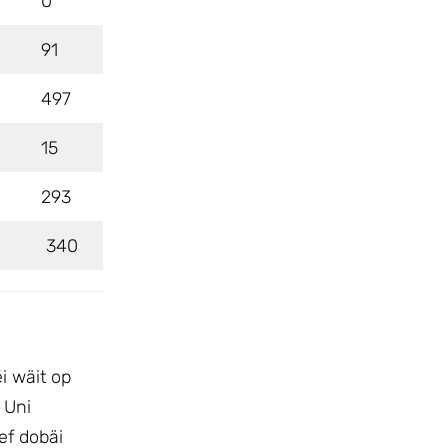
0
91
497
15
293
340
i wäit op
 Uni
ef dobäi