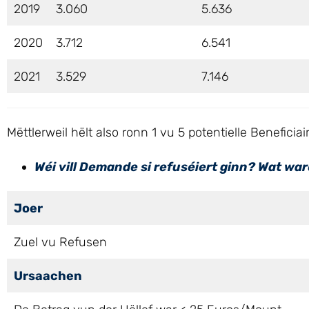
2019
3.060
5.636
2020
3.712
6.541
2021
3.529
7.146
Mëttlerweil hëlt also ronn 1 vu 5 potentielle Benefic
Wéi vill Demande si refuséiert ginn? Wat war
Joer
Zuel vu Refusen
Ursaachen