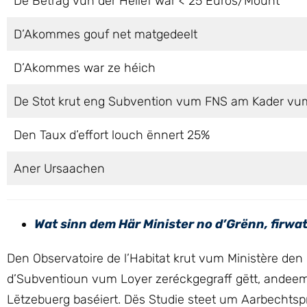
De Betrag vun der Hëllef war < 25 Euros/Mount
D’Akommes gouf net matgedeelt
D’Akommes war ze héich
De Stot krut eng Subvention vum FNS am Kader vu
Den Taux d’effort louch ënnert 25%
Aner Ursaachen
Wat sinn dem Här Minister no d’Grënn, firwa
Den Observatoire de l’Habitat krut vum Ministère den
d’Subventioun vum Loyer zeréckgegraff gëtt, andee
Lëtzebuerg baséiert. Dës Studie steet um Aarbechtsp