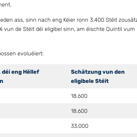
ment.
eden ass, sinn nach eng Kéier ronn 3.400 Stéit zousätz
vun de Stéit déi eligibel sinn, am éischte Quintil vum
oossen evoluéiert:
 déi eng Hëllef
Schätzung vun den
en
eligibele Stéit
18.600
18.600
33.000