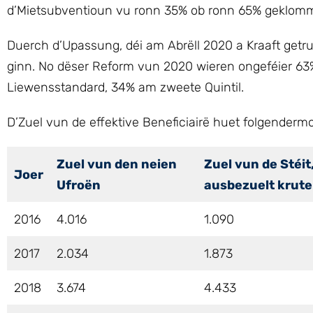
d’Mietsubventioun vu ronn 35% ob ronn 65% geklom
Duerch d’Upassung, déi am Abrëll 2020 a Kraaft getru
ginn. No dëser Reform vun 2020 wieren ongeféier 63% 
Liewensstandard, 34% am zweete Quintil.
D’Zuel vun de effektive Beneficiairë huet folgenderm
Zuel vun den neien
Zuel vun de Stéit,
Joer
Ufroën
ausbezuelt krut
2016
4.016
1.090
2017
2.034
1.873
2018
3.674
4.433