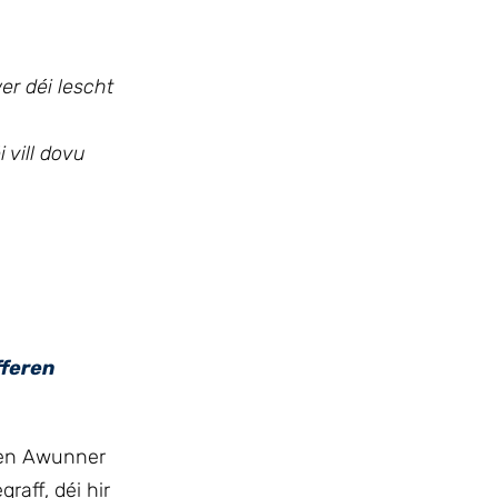
er déi lescht
 vill dovu
fferen
den Awunner
aff, déi hir