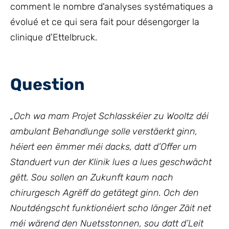
comment le nombre d'analyses systématiques a
évolué et ce qui sera fait pour désengorger la
clinique d'Ettelbruck.
Question
„Och wa mam Projet Schlasskéier zu Wooltz déi
ambulant Behandlunge solle verstäerkt ginn,
héiert een ëmmer méi dacks, datt d’Offer um
Standuert vun der Klinik lues a lues geschwächt
gëtt. Sou sollen an Zukunft kaum nach
chirurgesch Agrëff do getätegt ginn. Och den
Noutdéngscht funktionéiert scho länger Zäit net
méi wärend den Nuetsstonnen, sou datt d’Leit