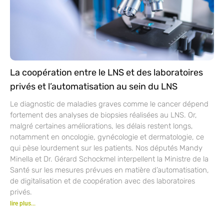
La coopération entre le LNS et des laboratoires
privés et l’automatisation au sein du LNS
Le diagnostic de maladies graves comme le cancer dépend
fortement des analyses de biopsies réalisées au LNS. Or,
malgré certaines améliorations, les délais restent longs,
notamment en oncologie, gynécologie et dermatologie, ce
qui pèse lourdement sur les patients. Nos députés Mandy
Minella et Dr. Gérard Schockmel interpellent la Ministre de la
Santé sur les mesures prévues en matière d’automatisation,
de digitalisation et de coopération avec des laboratoires
privés.
lire plus...