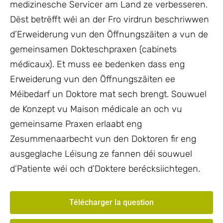
medizinesche Servicer am Land ze verbesseren.
Dëst betrëfft wéi an der Fro virdrun beschriwwen
d’Erweiderung vun den Öffnungszäiten a vun de
gemeinsamen Dokteschpraxen (cabinets
médicaux). Et muss ee bedenken dass eng
Erweiderung vun den Öffnungszäiten ee
Méibedarf un Doktore mat sech brengt. Souwuel
de Konzept vu Maison médicale an och vu
gemeinsame Praxen erlaabt eng
Zesummenaarbecht vun den Doktoren fir eng
ausgeglache Léisung ze fannen déi souwuel
d’Patiente wéi och d’Doktere berécksiichtegen.
Télécharger la question