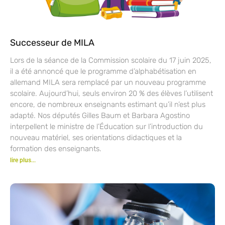
Successeur de MILA
Lors de la séance de la Commission scolaire du 17 juin 2025,
il a été annoncé que le programme d’alphabétisation en
allemand MILA sera remplacé par un nouveau programme
scolaire. Aujourd’hui, seuls environ 20 % des élèves l’utilisent
encore, de nombreux enseignants estimant qu’il n’est plus
adapté. Nos députés Gilles Baum et Barbara Agostino
interpellent le ministre de l’Éducation sur l’introduction du
nouveau matériel, ses orientations didactiques et la
formation des enseignants.
lire plus...