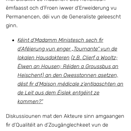
ëmfaasst och d’Froen iwwer d’Erweiderung vu
Permanencen, déi vun de Generaliste geleescht
ginn.
Kéint d’Madamm Ministesch sech fir
d’Aféierung vun enger „Tournante“ vun de
lokalen Hausdokteren
(z.B. Clierf a Wooltz;
Ëlwen an Housen; Réiden a Groussbus an
Heischent) an den Owesstonnen asetzen,
dëst fir d’Maison médicale z’entlaaschten an
de Leit aus dem Éislek entgéint ze
kommen?“
Diskussiounen mat den Akteure sinn amgaangen
fir d’Qualitéit an d’Zougänglechkeet vun de