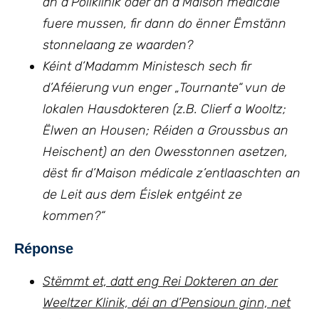
an d’Poliklinik oder an d’Maison médicale
fuere mussen, fir dann do ënner Ëmstänn
stonnelaang ze waarden?
Kéint d’Madamm Ministesch sech fir
d’Aféierung vun enger „Tournante“ vun de
lokalen Hausdokteren (z.B. Clierf a Wooltz;
Ëlwen an Housen; Réiden a Groussbus an
Heischent) an den Owesstonnen asetzen,
dëst fir d’Maison médicale z’entlaaschten an
de Leit aus dem Éislek entgéint ze
kommen?
“
Réponse
Stëmmt et, datt eng Rei Dokteren an der
Weeltzer Klinik, déi an d’Pensioun ginn, net