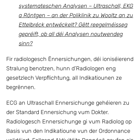
systemateschen Analysen – Ultraschall, EKG
a Röntgen – an der Poliklinik zu Wooltz an zu
Ettelbréck entwéckelt? Gëtt reegelméisseg
gepréift, ob all déi Analysen noutwendeg
sinn?
Fir radiologesch Ënnersichungen, déi ioniséierend
Stralung benotzen, hunn d’Radiologen eng
gesetzlech Verpflichtung, all Indikatiounen ze
begrënnen.
ECG an Ultraschall Ennersichunge gehéieren zu
der Standard Ennersichung vum Dokter.
Radiologesch Ennersichunge gi vum Radiolog op
Basis vun den Indikatioune vun der Ordonnance