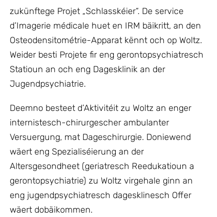
zukünftege Projet „Schlasskéier“. De service
d’Imagerie médicale huet en IRM bäikritt, an den
Osteodensitométrie-Apparat kënnt och op Woltz.
Weider besti Projete fir eng gerontopsychiatresch
Statioun an och eng Dagesklinik an der
Jugendpsychiatrie.
Deemno besteet d’Aktivitéit zu Woltz an enger
internistesch-chirurgescher ambulanter
Versuergung, mat Dageschirurgie. Doniewend
wäert eng Spezialiséierung an der
Altersgesondheet (geriatresch Reedukatioun a
gerontopsychiatrie) zu Woltz virgehale ginn an
eng jugendpsychiatresch dagesklinesch Offer
wäert dobäikommen.