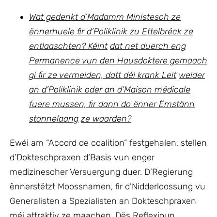
Wat gedenkt d’Madamm Ministesch ze
ënnerhuele fir d’Poliklinik zu Ettelbréck ze
entlaaschten? Kéint
dat net duerch eng
Permanence vun den Hausdoktere gemaach
gi fir ze vermeiden, datt déi krank Leit
weider
an d’Poliklinik oder an d’Maison médicale
fuere mussen, fir dann do ënner Ëmstänn
stonnelaang
ze waarden?
Ewéi am “Accord de coalition” festgehalen, stellen
d’Dokteschpraxen d‘Basis vun enger
medizinescher Versuergung duer. D’Regierung
ënnerstëtzt Moossnamen, fir d’Nidderloossung vu
Generalisten a Spezialisten an Dokteschpraxen
méi attraktiv ze maachen. Dës Reflexioun