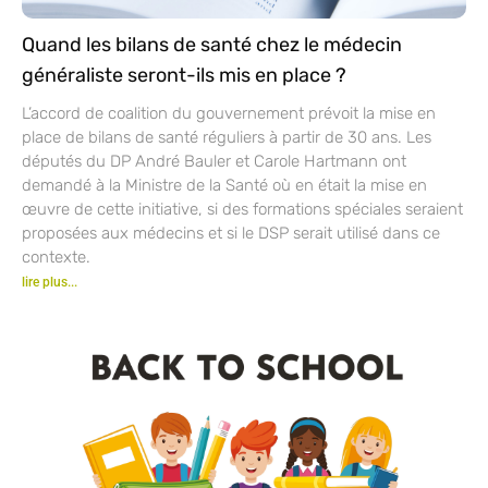
Quand les bilans de santé chez le médecin
généraliste seront-ils mis en place ?
L’accord de coalition du gouvernement prévoit la mise en
place de bilans de santé réguliers à partir de 30 ans. Les
députés du DP André Bauler et Carole Hartmann ont
demandé à la Ministre de la Santé où en était la mise en
œuvre de cette initiative, si des formations spéciales seraient
proposées aux médecins et si le DSP serait utilisé dans ce
contexte.
lire plus...