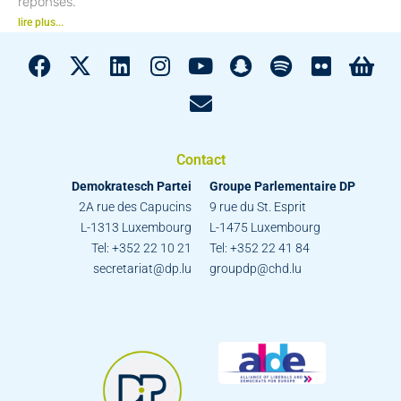
réponses.
lire plus...
Contact
Demokratesch Partei
Groupe Parlementaire DP
2A rue des Capucins
9 rue du St. Esprit
L-1313 Luxembourg
L-1475 Luxembourg
Tel: +352 22 10 21
Tel: +352 22 41 84
secretariat@dp.lu
groupdp@chd.lu