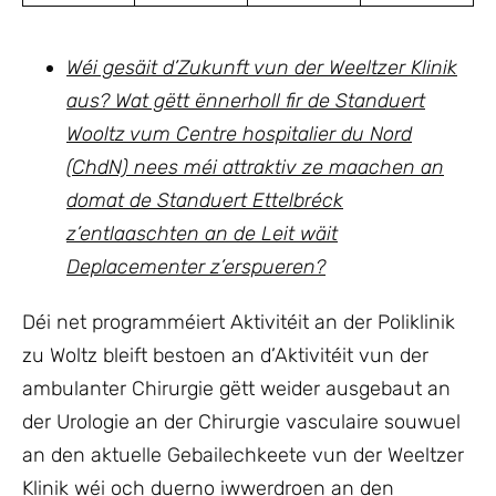
Wéi gesäit d’Zukunft vun der Weeltzer Klinik
aus? Wat gëtt ënnerholl fir de Standuert
Wooltz vum Centre hospitalier du Nord
(ChdN) nees méi attraktiv ze maachen an
domat de Standuert Ettelbréck
z’entlaaschten an de Leit wäit
Deplacementer z’erspueren?
Déi net programméiert Aktivitéit an der Poliklinik
zu Woltz bleift bestoen an d’Aktivitéit vun der
ambulanter Chirurgie gëtt weider ausgebaut an
der Urologie an der Chirurgie vasculaire souwuel
an den aktuelle Gebailechkeete vun der Weeltzer
Klinik wéi och duerno iwwerdroen an den