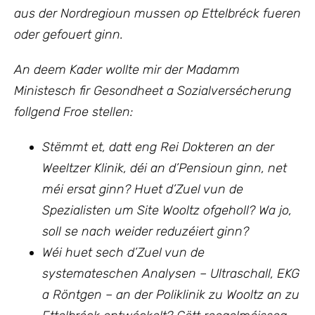
aus der Nordregioun mussen op Ettelbréck fueren
oder gefouert ginn.
An deem Kader wollte mir
der Madamm
Ministesch fir Gesondheet a Sozialversécherung
follgend Froe stellen:
Stëmmt et, datt eng Rei Dokteren an der
Weeltzer Klinik, déi an d’Pensioun ginn, net
méi ersat ginn? Huet d’Zuel vun de
Spezialisten um Site Wooltz ofgeholl? Wa jo,
soll se nach weider reduzéiert ginn?
Wéi huet sech d’Zuel vun de
systemateschen Analysen – Ultraschall, EKG
a Röntgen – an der Poliklinik zu Wooltz an zu