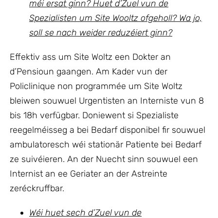
méi ersat ginn? Huet d’Zuel vun de
Spezialisten um Site Wooltz ofgeholl? Wa jo,
soll se nach weider reduzéiert ginn?
Effektiv ass um Site Woltz een Dokter an
d’Pensioun gaangen. Am Kader vun der
Policlinique non programmée um Site Woltz
bleiwen souwuel Urgentisten an Interniste vun 8
bis 18h verfügbar. Doniewent si Spezialiste
reegelméisseg a bei Bedarf disponibel fir souwuel
ambulatoresch wéi stationär Patiente bei Bedarf
ze suivéieren. An der Nuecht sinn souwuel een
Internist an ee Geriater an der Astreinte
zeréckruffbar.
Wéi huet sech d’Zuel vun de