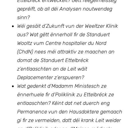
Ettelbréck entwéckelt? Gëtt reegelméisseg
gepréift, ob all déi Analysen noutwendeg
sinn?
Wéi gesäit d’Zukunft vun der Weeltzer Klinik
aus? Wat gëtt ënnerholl fir de Standuert
Wooltz vum Centre hospitalier du Nord
(ChdN) nees méi attraktiv ze maachen an
domat de Standuert Ettelbréck
z’entlaaschten an de Leit wäit
Deplacementer z’erspueren?
Wat gedenkt d’Madamm Ministesch ze
ënnerhuele fir d’Poliklinik zu Ettelbréck ze
entlaaschten? Kéint dat net duerch eng
Permanence vun den Hausdoktere gemaach
gi fir ze vermeiden, datt déi krank Leit weider