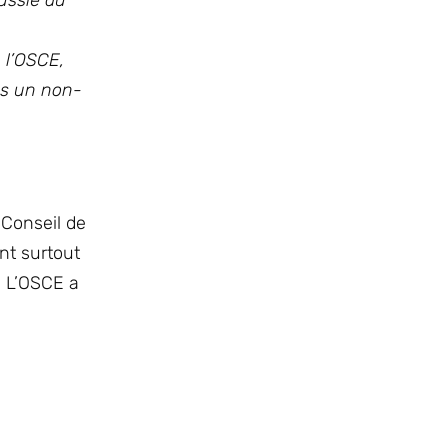
Russie au
 l’OSCE,
es un non-
 Conseil de
nt surtout
é. L’OSCE a