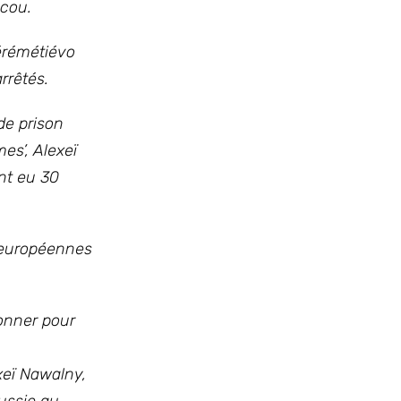
scou.
hérémétiévo
rrêtés.
de prison
es’, Alexeï
nt eu 30
t européennes
donner pour
xeï Nawalny,