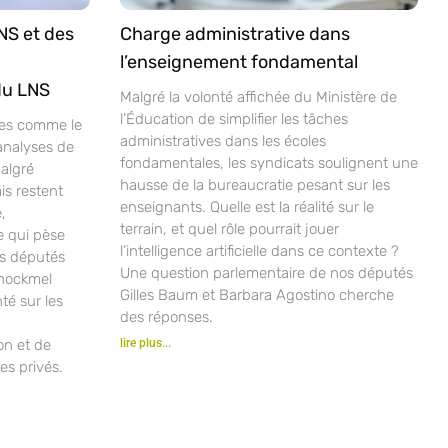
NS et des
Charge administrative dans
l’enseignement fondamental
du LNS
Malgré la volonté affichée du Ministère de
l’Éducation de simplifier les tâches
ves comme le
administratives dans les écoles
analyses de
fondamentales, les syndicats soulignent une
malgré
hausse de la bureaucratie pesant sur les
is restent
enseignants. Quelle est la réalité sur le
,
terrain, et quel rôle pourrait jouer
e qui pèse
l’intelligence artificielle dans ce contexte ?
os députés
Une question parlementaire de nos députés
chockmel
Gilles Baum et Barbara Agostino cherche
nté sur les
des réponses.
ion et de
lire plus...
es privés.