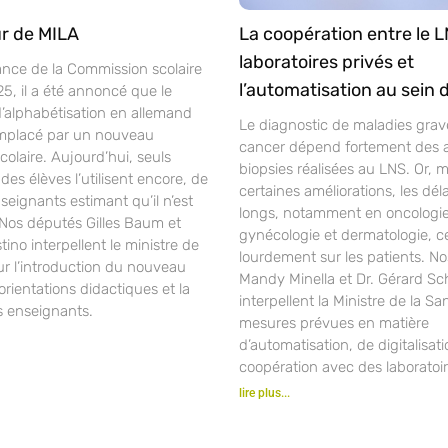
r de MILA
La coopération entre le L
laboratoires privés et
ance de la Commission scolaire
l’automatisation au sein 
25, il a été annoncé que le
alphabétisation en allemand
Le diagnostic de maladies gra
mplacé par un nouveau
cancer dépend fortement des 
laire. Aujourd’hui, seuls
biopsies réalisées au LNS. Or, 
des élèves l’utilisent encore, de
certaines améliorations, les déla
ignants estimant qu’il n’est
longs, notamment en oncologie
 Nos députés Gilles Baum et
gynécologie et dermatologie, c
ino interpellent le ministre de
lourdement sur les patients. N
ur l’introduction du nouveau
Mandy Minella et Dr. Gérard S
orientations didactiques et la
interpellent la Ministre de la Sa
s enseignants.
mesures prévues en matière
d’automatisation, de digitalisat
coopération avec des laboratoir
lire plus...