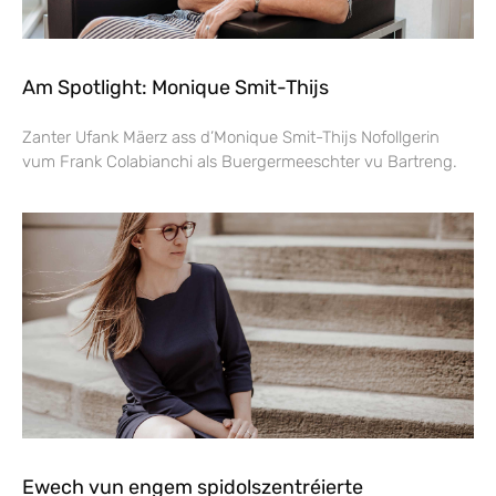
Am Spotlight: Monique Smit-Thijs
Zanter Ufank Mäerz ass d’Monique Smit-Thijs Nofollgerin
vum Frank Colabianchi als Buergermeeschter vu Bartreng.
Ewech vun engem spidolszentréierte