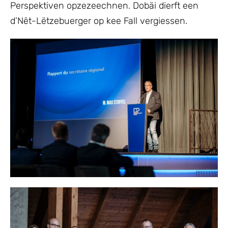
Perspektiven opzezeechnen. Dobäi dierft een
d’Nët-Lëtzebuerger op kee Fall vergiessen.