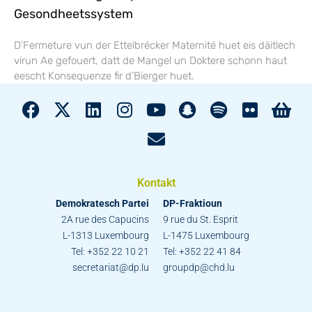
Gesondheetssystem
D’Fermeture vun der Ettelbrécker Maternité huet eis däitlech
virun Ae gefouert, datt de Mangel un Doktere schonn haut
eescht Konsequenze fir d’Bierger huet.
Kontakt
Demokratesch Partei
DP-Fraktioun
2A rue des Capucins
9 rue du St. Esprit
L-1313 Luxembourg
L-1475 Luxembourg
Tel: +352 22 10 21
Tel: +352 22 41 84
secretariat@dp.lu
groupdp@chd.lu