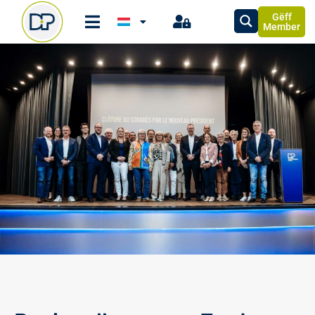
Gëff
Member