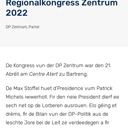
Regionalkongress Zentrum
2022
DP Zentrum
,
Partei
De Kongress vun der DP Zentrum war den 21.
Abrëll am
Centre Atert
zu Bartreng.
De Max Stoffel huet d’Presidence vum Patrick
Michels iwwerholl. Fir den neie President dierf ee
sech net op de Lorberen ausrouen. Elo géing et
drëms, fir de Bilan vun der DP-Politik aus de
leschte Jore bei de Leit ze verdeedegen a fir