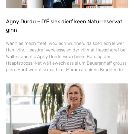
Agny Durdu – D’Éislek dierf keen Naturreservat
ginn
Wann ee mech freet, wou ech wunnen, da soen ech léiwer
Hamiville. Heesdref verwiesselen der vill mat Heeschdref bei
Walfer, laacht d’Agny Durdu virun hirem Büro op der
Haaptstrooss. Net wäit ewech ass si um Bauerenhaff grouss
ginn. Haut wunnt si mat hirer Mamm an hirem Brudder do.