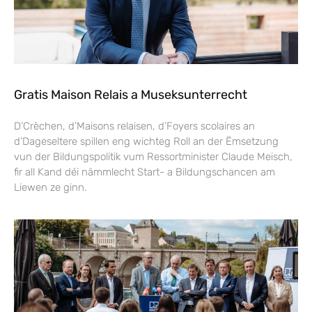
Gratis Maison Relais a Museksunterrecht
D’Crèchen, d’Maisons relaisen, d’Foyers scolaires an
d’Dageseltere spillen eng wichteg Roll an der Ëmsetzung
vun der Bildungspolitik vum Ressortminister Claude Meisch,
fir all Kand déi nämmlecht Start- a Bildungschancen am
Liewen ze ginn.