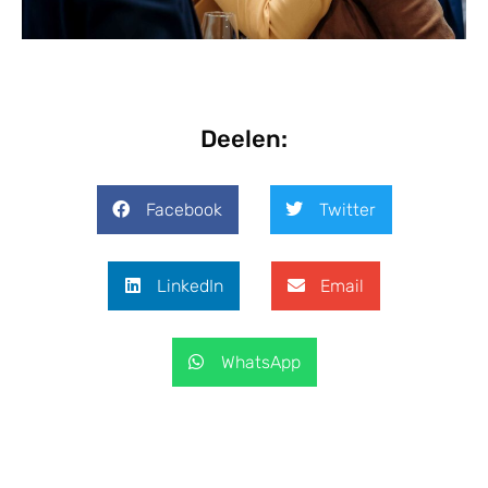
Deelen:
Facebook
Twitter
LinkedIn
Email
WhatsApp