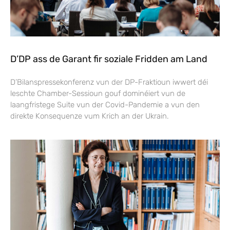
D’DP ass de Garant fir soziale Fridden am Land
D’Bilanspressekonferenz vun der DP-Fraktioun iwwert déi
leschte Chamber-Sessioun gouf dominéiert vun de
laangfristege Suite vun der Covid-Pandemie a vun den
direkte Konsequenze vum Krich an der Ukrain.