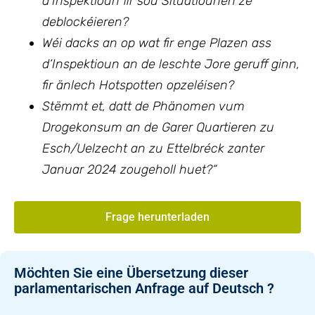
d’Inspektioun fir sou Situatiounen ze
deblockéieren?
Wéi dacks an op wat fir enge Plazen ass
d‘Inspektioun an de leschte Jore geruff ginn,
fir änlech Hotspotten opzeléisen?
Stëmmt et, datt de Phänomen vum
Drogekonsum an de Garer Quartieren zu
Esch/Uelzecht an zu Ettelbréck zanter
Januar 2024 zougeholl huet?“
Frage herunterladen
Möchten Sie eine Übersetzung dieser
parlamentarischen Anfrage auf Deutsch ?