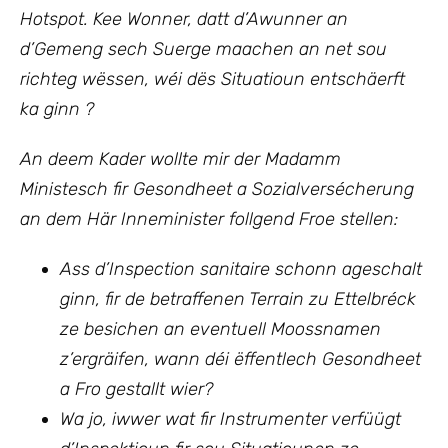
Hotspot. Kee Wonner, datt d’Awunner an
d’Gemeng sech Suerge maachen an net sou
richteg wëssen, wéi dës Situatioun entschäerft
ka ginn ?
An deem Kader wollte mir
der Madamm
Ministesch fir Gesondheet a Sozialversécherung
an dem Här Inneminister
follgend Froe stellen:
Ass d’Inspection sanitaire schonn ageschalt
ginn, fir de betraffenen Terrain zu Ettelbréck
ze besichen an eventuell Moossnamen
z’ergräifen, wann déi ëffentlech Gesondheet
a Fro gestallt wier?
Wa jo, iwwer wat fir Instrumenter verfüügt