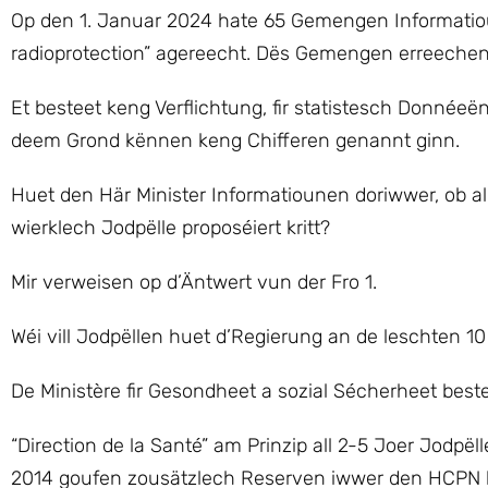
Op den 1. Januar 2024 hate 65 Gemengen Informatioun
radioprotection” agereecht. Dës Gemengen erreeche
Et besteet keng Verflichtung, fir statistesch Donné
deem Grond kënnen keng Chifferen genannt ginn.
Huet den Här Minister Informatiounen doriwwer, ob a
wierklech Jodpëlle proposéiert kritt?
Mir verweisen op d’Äntwert vun der Fro 1.
Wéi vill Jodpëllen huet d’Regierung an de leschten 10 
De Ministère fir Gesondheet a sozial Sécherheet bestel
“Direction de la Santé” am Prinzip all 2-5 Joer Jodpë
2014 goufen zousätzlech Reserven iwwer den HCPN bes