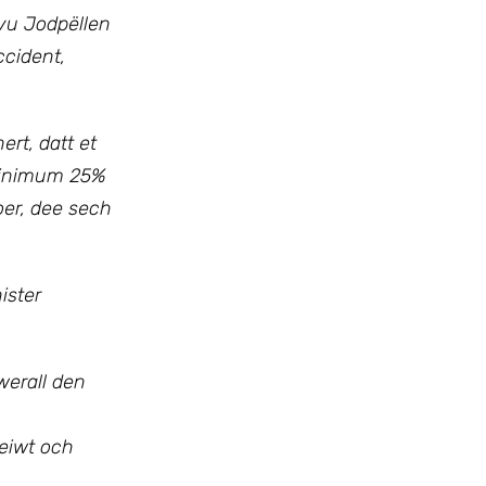
 vu Jodpëllen
cident,
rt, datt et
 minimum 25%
er, dee sech
ister
werall den
eiwt och