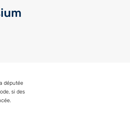
sium
La députée
ode, si des
ncée.