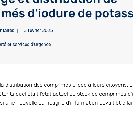
més d’iodure de potas
ntaires
|
12 février 2025
nté et services d'urgence
 distribution des comprimés d'iode à leurs citoyens. 
ts quel était l'état actuel du stock de comprimés d'i
 si une nouvelle campagne d'information devait être la