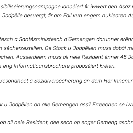
sibiliséierungscampagne lancéiert fir iwwert den Asaz
odpëlle besuergt, fir am Fall vun engem nuklearen Ac
esch a Santésministesch d’Gemengen dorunner erënne
len sécherzestellen. De Stock u Jodpëllen muss dobäi
chen. Ausserdeem muss all neie Resident ënner 45 Jo
 eng Informatiounsbrochure proposéiert kréien.
 Gesondheet a Sozialversécherung an dem Här Innemin
tock u Jodpëllen an alle Gemengen ass? Erreechen se iw
 ob all neie Resident, dee sech op enger Gemeng aschr