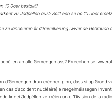
n 10 Joer bestallt?
rkeet vu Jodpëllen aus? Sollt een se no 10 Joer erset
ne ze lancéieren fir d’Bevëlkerung iwwer de Gebrauch 
u Jodpëllen an alle Gemengen ass? Erreechen se iwwera
inn d’Gemengen drun erënnert ginn, dass si op Grond 
en cas d’accident nucléaire) e reegelméissegen Invent
fir nei Jodpëllen ze kréien un d’“Division de la radio