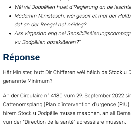
Wéi vill Jodpëllen huet d’Regierung an de leschte
Madamm Ministesch, wéi gesäit et mat der Haltba
dat an der Reegel net néideg?
Ass virgesinn eng nei Sensibiliséierungscampag
vu Jodpëllen opzekläeren?
“
Réponse
Här Minister, hutt Dir Chifferen wéi héich de Stock 
genannte Minimum?
An der Circulaire n° 4180 vum 29. September 2022 s
Cattenomsplang (Plan d’intervention d’urgence (PIU) 
hirem Stock u Jodpëlle musse maachen, an all Demande 
vun der “Direction de la santé” adresséiere mussen.