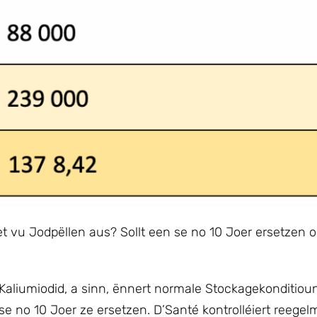
 vu Jodpëllen aus? Sollt een se no 10 Joer ersetzen o
 Kaliumiodid, a sinn, ënnert normale Stockagekonditiou
 se no 10 Joer ze ersetzen. D’Santé kontrolléiert reege