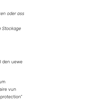
zen oder ass
a Stockage
ll den uewe
vum
aire vun
protection”