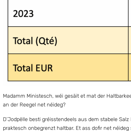
Madamm Ministesch, wéi gesäit et mat der Haltbarkeet
an der Reegel net néideg?
D’Jodpëlle besti gréisstendeels aus dem stabele Salz
praktesch onbegrenzt haltbar. Et ass dofir net néideg