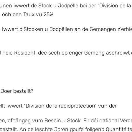
en iwwert de Stock u Jodpëlle bei der “Division de la
n och den Taux vu 25%.
eën iwwert d’Stocken u Jodpëllen an de Gemengen z’erh
ll neie Resident, dee sech op enger Gemeng aschreiwt
Joer bestallt?
lt iwwert “Division de la radioprotection” vun der
llen, ofhängeg vum Besoin u Stock. Fir déi national Ver
tallt. An de leschte Joren goufe follgend Quantitéit