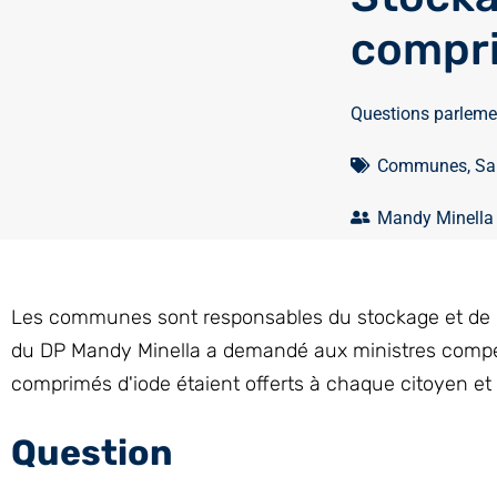
compri
Questions parleme
Communes
,
Sa
Mandy Minella
Les communes sont responsables du stockage et de la
du DP Mandy Minella a demandé aux ministres compéten
comprimés d'iode étaient offerts à chaque citoyen et
Question