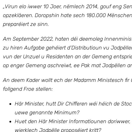
„
Virun elo iwwer 10 Joer, nëmlech 2014, gouf eng Sen
opzekläeren.
Doropshin hate sech 180.000 Mënschen J
preparéiert ze sinn.
Am September 2022, haten déi deemoleg Innenminist
zu hiren Aufgabe gehéiert d’Distributioun vu Jodpël
vun der Unzuel u Residenten an der Gemeng entsprie
op enger Gemeng aschreiwt, ee Pak mat Jodpëllen an
An deem Kader wollt ech
der Madamm Ministesch fir
follgend Froe stellen:
Här Minister, hutt Dir Chifferen wéi héich de S
uewe genannte Minimum?
Huet den Här Minister Informatiounen doriwwer,
wierklech Jodpëlle proposéiert kritt?