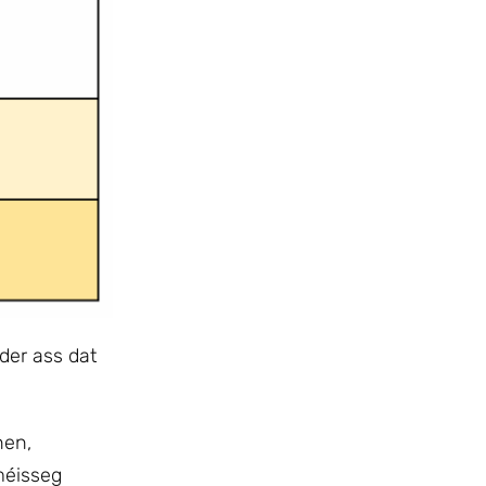
der ass dat
nen,
lméisseg