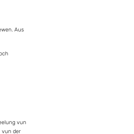
iewen. Aus
 och
deelung vun
e vun der