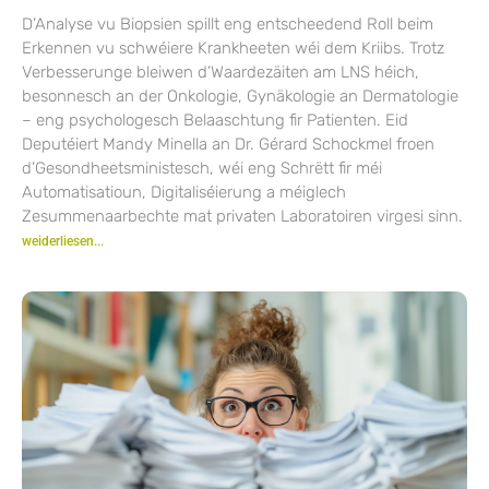
D’Analyse vu Biopsien spillt eng entscheedend Roll beim
Erkennen vu schwéiere Krankheeten wéi dem Kriibs. Trotz
Verbesserunge bleiwen d’Waardezäiten am LNS héich,
besonnesch an der Onkologie, Gynäkologie an Dermatologie
– eng psychologesch Belaaschtung fir Patienten. Eid
Deputéiert Mandy Minella an Dr. Gérard Schockmel froen
d’Gesondheetsministesch, wéi eng Schrëtt fir méi
Automatisatioun, Digitaliséierung a méiglech
Zesummenaarbechte mat privaten Laboratoiren virgesi sinn.
weiderliesen...