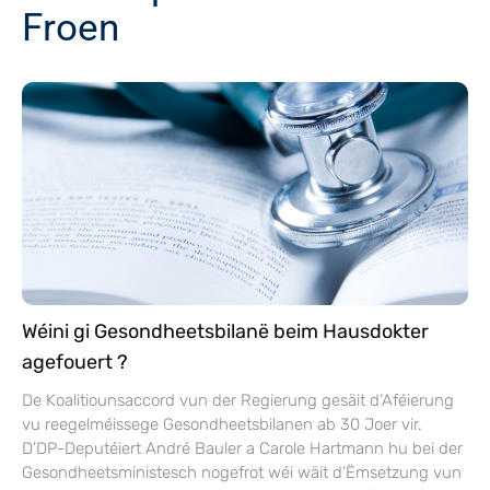
Froen
Wéini gi Gesondheetsbilanë beim Hausdokter
agefouert ?
De Koalitiounsaccord vun der Regierung gesäit d’Aféierung
vu reegelméissege Gesondheetsbilanen ab 30 Joer vir.
D’DP-Deputéiert André Bauler a Carole Hartmann hu bei der
Gesondheetsministesch nogefrot wéi wäit d’Ëmsetzung vun