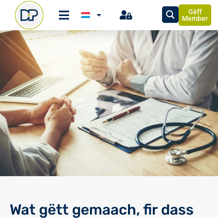
Gëff
Member
Wat gëtt gemaach, fir dass