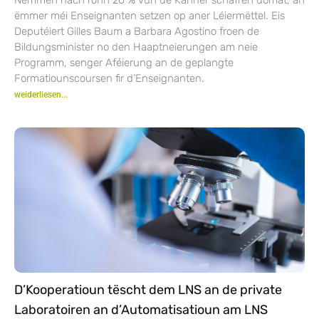
ëmmer méi Enseignanten setzen op aner Léiermëttel. Eis
Deputéiert Gilles Baum a Barbara Agostino froen de
Bildungsminister no den Haaptneierungen am neie
Programm, senger Aféierung an de geplangte
Formatiounscoursen fir d’Enseignanten.
weiderliesen...
D’Kooperatioun tëscht dem LNS an de private
Laboratoiren an d’Automatisatioun am LNS