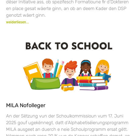
dëser Initiative ass, ob spezifesch Formatioune fir d’Dokteren
en place gesat wäerte ginn, an ob an deem Kader den DSP
genotzt wäert ginn.
weiderliesen...
MILA Nofolleger
An der Sëtzung vun der Schoulkommissioun vum 17. Juni
2025 gouf ugekënnegt, datt d’Alphabetiséierungsprogramm
MILA ausgeet an duerch e neie Schoulprogramm ersat gëtt.
Nëmmen nach ronn 20 % vun de Kanner schaffen domat, an