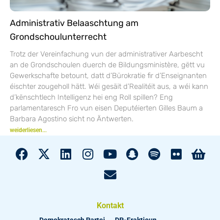
Administrativ Belaaschtung am
Grondschoulunterrecht
Trotz der Vereinfachung vun der administrativer Aarbescht
an de Grondschoulen duerch de Bildungsministère, gëtt vu
Gewerkschafte betount, datt d’Bürokratie fir d’Enseignanten
éischter zougeholl hätt. Wéi gesäit d’Realitéit aus, a wéi kann
d’kënschtlech Intelligenz hei eng Roll spillen? Eng
parlamentaresch Fro vun eisen Deputéierten Gilles Baum a
Barbara Agostino sicht no Äntwerten.
weiderliesen...
Kontakt
Demokratesch Partei
DP-Fraktioun