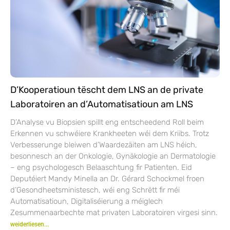
D’Kooperatioun tëscht dem LNS an de private
Laboratoiren an d’Automatisatioun am LNS
D’Analyse vu Biopsien spillt eng entscheedend Roll beim
Erkennen vu schwéiere Krankheeten wéi dem Kriibs. Trotz
Verbesserunge bleiwen d’Waardezäiten am LNS héich,
besonnesch an der Onkologie, Gynäkologie an Dermatologie
– eng psychologesch Belaaschtung fir Patienten. Eid
Deputéiert Mandy Minella an Dr. Gérard Schockmel froen
d’Gesondheetsministesch, wéi eng Schrëtt fir méi
Automatisatioun, Digitaliséierung a méiglech
Zesummenaarbechte mat privaten Laboratoiren virgesi sinn.
weiderliesen...