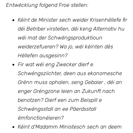
Entwécklung
folgend Froe stellen:
Kéint de Minister sech weider Krisenhëllefe fir
déi Betriber virstellen, déi keng Alternativ hu
wéi mat der Schwéngsproduktioun
weiderzefueren? Wa jo, wéi kéinten dës
Hëllefen ausgesinn?
Fir wat wéi eng Zwecker dierf e
Schwéngsziichter, deen aus ekonomesche
Grënn muss ophalen, seng Gebaier , déi an
enger Gréngzone leien an Zukunft nach
benotzen? Dierf een zum Beispill e
Schwéngsstall an ee Päerdsstall
ëmfonctionéieren?
Kéint d’Madamm Ministesch sech an deem