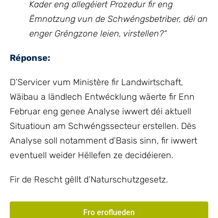
Kader eng allegéiert Prozedur fir eng
Ëmnotzung vun de Schwéngsbetriber, déi an
enger Gréngzone leien, virstellen?“
Réponse:
D’Servicer vum Ministère fir Landwirtschaft,
Wäibau a ländlech Entwécklung wäerte fir Enn
Februar eng genee Analyse iwwert déi aktuell
Situatioun am Schwéngssecteur erstellen. Dës
Analyse soll notamment d’Basis sinn, fir iwwert
eventuell weider Hëllefen ze decidéieren.
Fir de Rescht gëllt d’Naturschutzgesetz.
Fro eroflueden