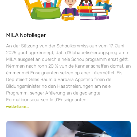
MILA Nofolleger
An der Sëtzung vun der Schoulkommissioun vum 17. Juni
2025 gouf ugekënnegt, datt d’Alphabetiséierungsprogramm
MILA ausgeet an duerch e neie Schoulprogramm ersat gëtt.
Nëmmen nach ronn 20 % vun de Kanner schaffen domat, an
ëmmer méi Enseignanten setzen op aner Léiermëttel. Eis
Deputéiert Gilles Baum a Barbara Agostino froen de
Bildungsminister no den Haaptneierungen am neie
Programm, senger Aféierung an de geplangte
Formatiounscoursen fir d’Enseignanten.
weiderliesen...