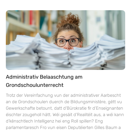
Administrativ Belaaschtung am
Grondschoulunterrecht
Trotz der Vereinfachung vun der administrativer Aarbescht
an de Grondschoulen duerch de Bildungsministère, gëtt vu
Gewerkschafte betount, datt d’Bürokratie fir d’Enseignanten
éischter zougeholl hätt. Wéi gesäit d’Realitéit aus, a wéi kann
d’kënschtlech Intelligenz hei eng Roll spillen? Eng
parlamentaresch Fro vun eisen Deputéierten Gilles Baum a