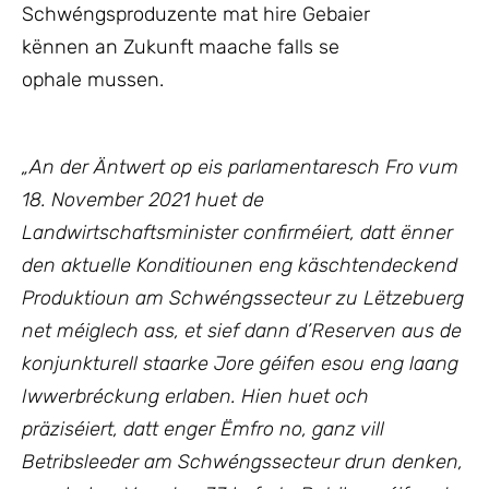
Schwéngsproduzente mat hire Gebaier
kënnen an Zukunft maache falls se
ophale mussen.
„
An der Äntwert op eis parlamentaresch Fro vum
18. November 2021 huet de
Landwirtschaftsminister confirméiert, datt
ënner
den aktuelle Konditiounen eng käschtendeckend
Produktioun am Schwéngssecteur zu Lëtzebuerg
net méiglech ass, et sief dann d’Reserven aus de
konjunkturell staarke Jore géifen esou eng laang
Iwwerbréckung erlaben.
Hien huet och
präziséiert, datt enger Ëmfro no, ganz vill
Betribsleeder am Schwéngssecteur drun denken,