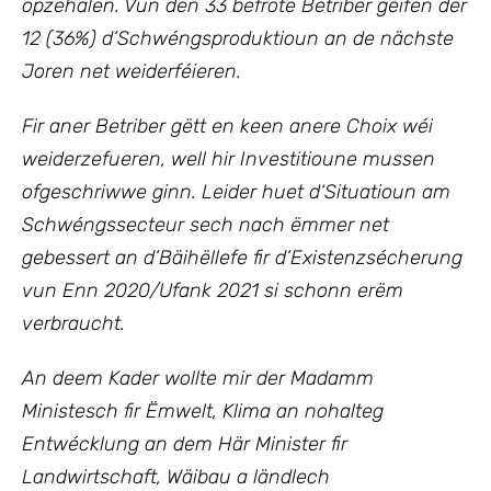
opzehalen. Vun den 33 befrote Betriber géifen der
12 (36%) d’Schwéngsproduktioun an de nächste
Joren net weiderféieren.
Fir aner Betriber gëtt en keen anere Choix wéi
weiderzefueren, well hir Investitioune mussen
ofgeschriwwe ginn. Leider huet d‘Situatioun
am
Schwéngssecteur sech nach ëmmer net
gebessert an d’Bäihëllefe fir d’Existenzsécherung
vun Enn 2020/Ufank 2021 si schonn erëm
verbraucht.
An deem Kader wollte mir
der Madamm
Ministesch fir Ëmwelt, Klima an nohalteg
Entwécklung an dem Här Minister fir
Landwirtschaft, Wäibau a ländlech