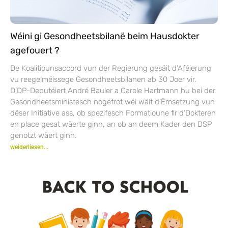
Wéini gi Gesondheetsbilanë beim Hausdokter
agefouert ?
De Koalitiounsaccord vun der Regierung gesäit d’Aféierung
vu reegelméissege Gesondheetsbilanen ab 30 Joer vir.
D’DP-Deputéiert André Bauler a Carole Hartmann hu bei der
Gesondheetsministesch nogefrot wéi wäit d’Ëmsetzung vun
dëser Initiative ass, ob spezifesch Formatioune fir d’Dokteren
en place gesat wäerte ginn, an ob an deem Kader den DSP
genotzt wäert ginn.
weiderliesen...