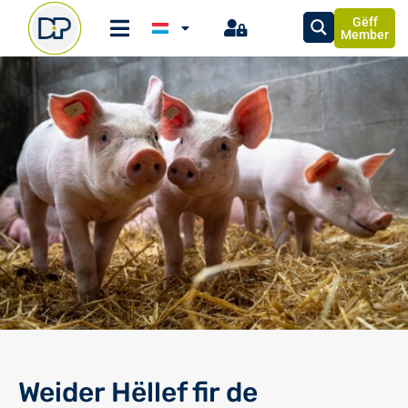
Gëff
Member
Weider Hëllef fir de