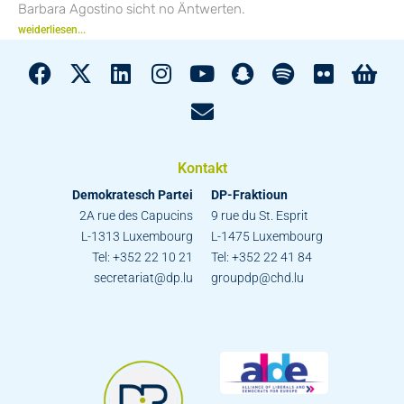
Barbara Agostino sicht no Äntwerten.
weiderliesen...
Kontakt
Demokratesch Partei
DP-Fraktioun
2A rue des Capucins
9 rue du St. Esprit
L-1313 Luxembourg
L-1475 Luxembourg
Tel: +352 22 10 21
Tel: +352 22 41 84
secretariat@dp.lu
groupdp@chd.lu