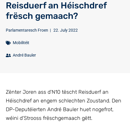
Reisduerf an Héischdref
frësch gemaach?
Parlamentaresch Froen
|
22. July 2022
Mobilitéit
André Bauler
Zënter Joren ass d'N10 tëscht Reisduerf an
Héischdref an engem schlechten Zoustand. Den
DP-Deputéierten André Bauler huet nogefrot,
wéini d'Strooss frëschgemaach gëtt.