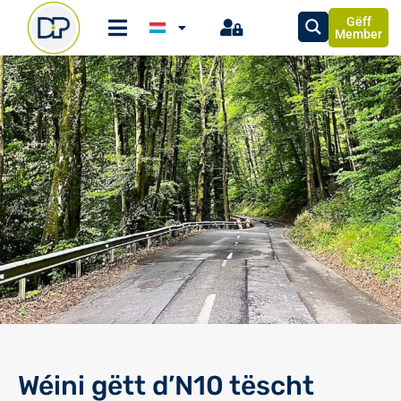
Gëff
Member
Wéini gëtt d’N10 tëscht