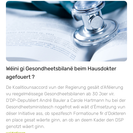
Wéini gi Gesondheetsbilanë beim Hausdokter
agefouert ?
De Koalitiounsaccord vun der Regierung gesäit d’Aféierung
vu reegelméissege Gesondheetsbilanen ab 30 Joer vir.
D’DP-Deputéiert André Bauler a Carole Hartmann hu bei der
Gesondheetsministesch nogefrot wéi wäit d’Ëmsetzung vun
dëser Initiative ass, ob spezifesch Formatioune fir d’Dokteren
en place gesat wäerte ginn, an ob an deem Kader den DSP
genotzt wäert ginn.