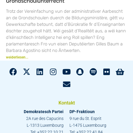
Grondschoulunterrecht
Trotz der Vereinfachung vun der administrativer Aarbescht
an de Grondschoulen duerch de Bildungsministère, gëtt vu
Gewerkschafte betount, datt d’Bürokratie fir d’Enseignanten
éischter zougeholl hätt. Wéi gesäit d’Realitéit aus, a wéi kann
d’kënschtlech Intelligenz hei eng Roll spillen? Eng
parlamentaresch Fro vun eisen Deputéierten Gilles Baum a
Barbara Agostino sicht no Äntwerten.
weiderliesen...
Kontakt
Demokratesch Partei
DP-Fraktioun
2A rue des Capucins
9 rue du St. Esprit
L-1313 Luxembourg
L-1475 Luxembourg
Tel: +352 22 10 21
Tel: +352 22 41 84