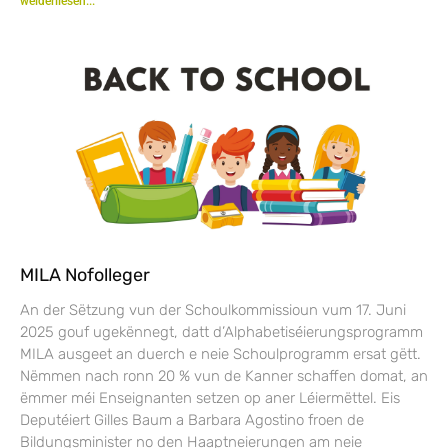
weiderliesen...
MILA Nofolleger
An der Sëtzung vun der Schoulkommissioun vum 17. Juni
2025 gouf ugekënnegt, datt d’Alphabetiséierungsprogramm
MILA ausgeet an duerch e neie Schoulprogramm ersat gëtt.
Nëmmen nach ronn 20 % vun de Kanner schaffen domat, an
ëmmer méi Enseignanten setzen op aner Léiermëttel. Eis
Deputéiert Gilles Baum a Barbara Agostino froen de
Bildungsminister no den Haaptneierungen am neie