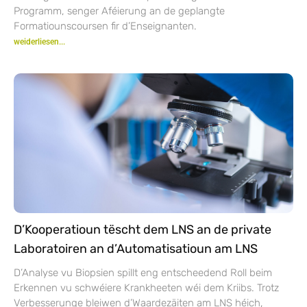
Programm, senger Aféierung an de geplangte
Formatiounscoursen fir d’Enseignanten.
weiderliesen...
D’Kooperatioun tëscht dem LNS an de private
Laboratoiren an d’Automatisatioun am LNS
D’Analyse vu Biopsien spillt eng entscheedend Roll beim
Erkennen vu schwéiere Krankheeten wéi dem Kriibs. Trotz
Verbesserunge bleiwen d’Waardezäiten am LNS héich,