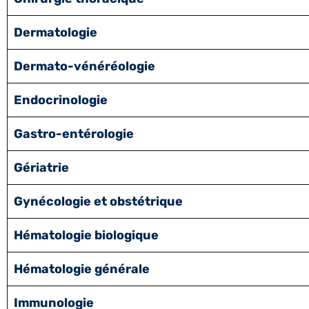
Dermatologie
Dermato-vénéréologie
Endocrinologie
Gastro-entérologie
Gériatrie
Gynécologie et obstétrique
Hématologie biologique
Hématologie générale
Immunologie