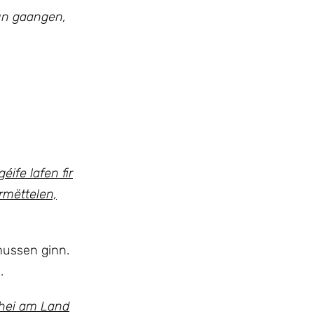
oun gaangen,
ife lafen fir
rmëttelen,
mussen ginn.
.
 hei am Land