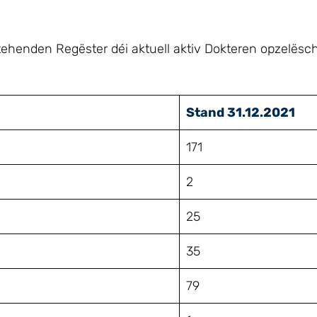
ehenden Regëster déi aktuell aktiv Dokteren opzelësc
Stand 31.12.2021
171
2
25
35
79