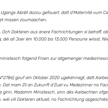
gangs Abrëll dozou gefouert, datt d’Maternité vum C
huet missen zoumaachen.
 Och Dokteren aus anere Fachrichtungen si betraff, ob
 déi all Joer ëm 10.000 bis 13.000 Persoune wiisst, féi
inistesch
folgend Froen zur allgemenger medezinesc
N°2786) gouf am Oktober 2020 ugekënnegt, datt Aarbec
ren. Dat mam Zil an Zukunft d’Zuel vu Medezinner no Fa
te ginn. Madamm Ministesch, sinn dës Aarbechten ofg
wéi vill Dokteren aktuell, no Fachrichtung opgeschlës