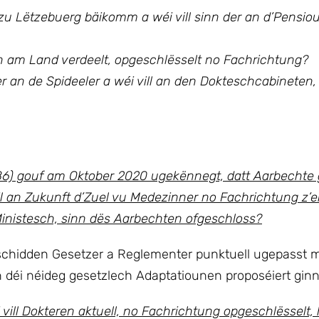
r zu Lëtzebuerg bäikomm a wéi vill sinn der an d’Pensi
n am Land verdeelt, opgeschlësselt no Fachrichtung?
er an de Spideeler a wéi vill an den Dokteschcabineten,
) gouf am Oktober 2020 ugekënnegt, datt Aarbechte gé
il an Zukunft d’Zuel vu Medezinner no Fachrichtung z’e
inistesch, sinn dës Aarbechten ofgeschloss?
chidden Gesetzer a Reglementer punktuell ugepasst 
i néideg gesetzlech Adaptatiounen proposéiert ginn
ill Dokteren aktuell, no Fachrichtung opgeschlësselt,