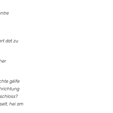
entre
ert dat zu
her
hte géife
chrichtung
eschloss?
selt, hei am