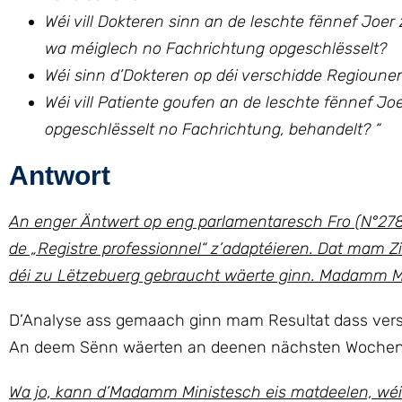
Wéi vill Dokteren sinn an de leschte fënnef Joe
wa méiglech no Fachrichtung opgeschlësselt?
Wéi sinn d’Dokteren op déi verschidde Regioune
Wéi vill Patiente goufen an de leschte fënnef Jo
opgeschlësselt no Fachrichtung, behandelt? “
Antwort
An enger Äntwert op eng parlamentaresch Fro (N°2786
de „Registre professionnel“ z’adaptéieren. Dat mam Z
déi zu Lëtzebuerg gebraucht wäerte ginn. Madamm M
D’Analyse ass gemaach ginn mam Resultat dass vers
An deem Sënn wäerten an deenen nächsten Wochen dé
Wa jo, kann d’Madamm Ministesch eis matdeelen, wéi v