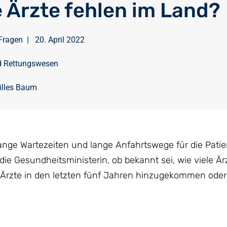
 Ärzte fehlen im Land?
Fragen
|
20. April 2022
d Rettungswesen
illes Baum
ange Wartezeiten und lange Anfahrtswege für die Pati
ie Gesundheitsministerin, ob bekannt sei, wie viele Ärz
 Ärzte in den letzten fünf Jahren hinzugekommen oder