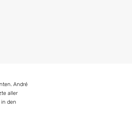
enten. André
te aller
 in den