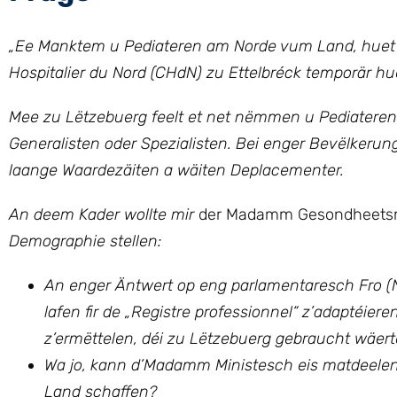
„Ee Manktem u Pediateren am Norde vum Land, huet U
Hospitalier du Nord (CHdN) zu Ettelbréck temporär 
Mee zu Lëtzebuerg feelt et net nëmmen u Pediateren.
Generalisten oder Spezialisten. Bei enger Bevëlkerung,
laange Waardezäiten a wäiten Deplacementer.
An deem Kader wollte mir
der Madamm Gesondheetsm
Demographie stellen:
An enger Äntwert op eng parlamentaresch Fro (
lafen fir de „Registre professionnel“ z’adaptéie
z’ermëttelen, déi zu Lëtzebuerg gebraucht wäer
Wa jo, kann d’Madamm Ministesch eis matdeelen, 
Land schaffen?