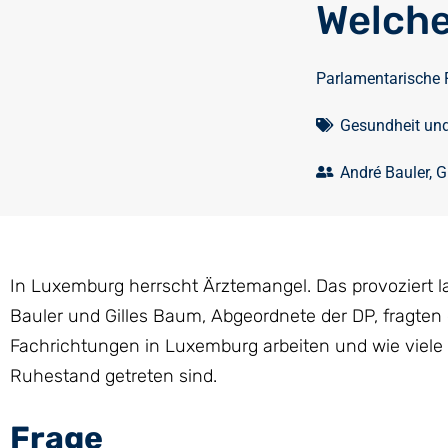
Welche
Parlamentarische 
Gesundheit un
André Bauler
,
G
In Luxemburg herrscht Ärztemangel. Das provoziert l
Bauler und Gilles Baum, Abgeordnete der DP, fragten d
Fachrichtungen in Luxemburg arbeiten und wie viele
Ruhestand getreten sind.
Frage