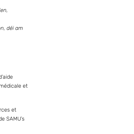
len,
n, déi am
d’aide
médicale et
rces et
 de SAMU’s