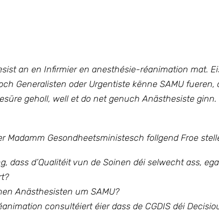
sist an en Infirmier en anesthésie-réanimation mat. Ei
 och Generalisten oder Urgentiste kënne SAMU fueren,
üre geholl, well et do net genuch Anästhesiste ginn.
der Madamm Gesondheetsministesch
follgend Froe stell
 dass d’Qualitéit vun de Soinen déi selwecht ass, ega
rt?
men Anästhesisten um SAMU?
animation consultéiert éier dass de CGDIS déi Decisio