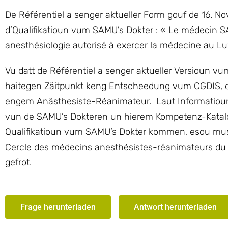
De Référentiel a senger aktueller Form gouf de 16. 
d’Qualifikatioun vum SAMU’s Dokter : « Le médecin S
anesthésiologie autorisé à exercer la médecine au Lu
Vu datt de Référentiel a senger aktueller Versioun v
haitegen Zäitpunkt keng Entscheedung vum CGDIS, dat
engem Anästhesiste-Réanimateur. Laut Informatiou
vun de SAMU’s Dokteren un hierem Kompetenz-Katalo
Qualifikatioun vum SAMU’s Dokter kommen, esou muss
Cercle des médecins anesthésistes-réanimateurs du
gefrot.
Frage herunterladen
Antwort herunterladen