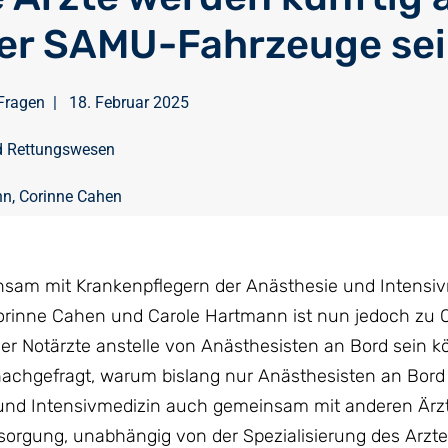
er SAMU-Fahrzeuge se
Fragen
|
18. Februar 2025
d Rettungswesen
nn
,
Corinne Cahen
sam mit Krankenpflegern der Anästhesie und Intensiv
inne Cahen und Carole Hartmann ist nun jedoch zu 
r Notärzte anstelle von Anästhesisten an Bord sein k
nachgefragt, warum bislang nur Anästhesisten an Bor
 und Intensivmedizin auch gemeinsam mit anderen Ärz
rsorgung, unabhängig von der Spezialisierung des Arzte