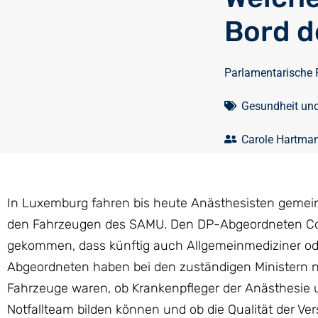
Bord d
Parlamentarische 
Gesundheit un
Carole Hartma
In Luxemburg fahren bis heute Anästhesisten gemein
den Fahrzeugen des SAMU. Den DP-Abgeordneten Cor
gekommen, dass künftig auch Allgemeinmediziner ode
Abgeordneten haben bei den zuständigen Ministern 
Fahrzeuge waren, ob Krankenpfleger der Anästhesie
Notfallteam bilden können und ob die Qualität der Ve