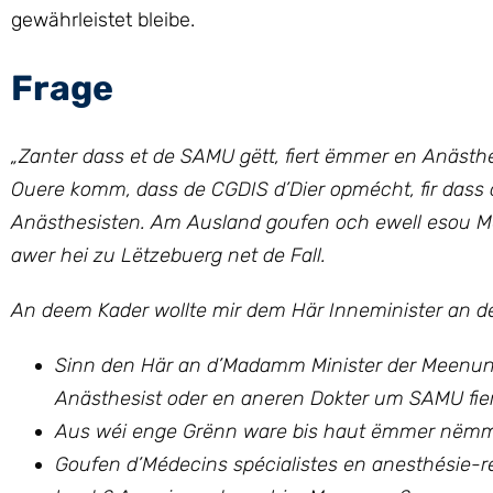
gewährleistet bleibe.
Frage
„
Zanter dass et de SAMU gëtt, fiert ëmmer en Anästhe
Ouere komm, dass de CGDIS d’Dier opmécht, fir dass
Anästhesisten.
Am Ausland goufen och ewell esou Mes
awer hei zu Lëtzebuerg net de Fall.
An deem Kader wollte mir
dem Här Inneminister an 
Sinn den Här an d’Madamm Minister der Meenung,
Anästhesist oder en aneren Dokter um SAMU fie
Aus wéi enge Grënn ware bis haut ëmmer nëm
Goufen d’Médecins spécialistes en anesthésie-ré