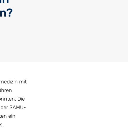
in?
medizin mit
Ohren
önnten. Die
d der SAMU-
ten ein
s,