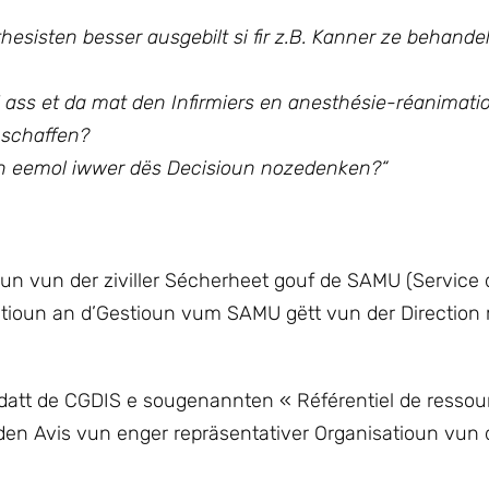
esisten besser ausgebilt si fir z.B. Kanner ze behande
ss et da mat den Infirmiers en anesthésie-réanimatio
 schaffen?
ch eemol iwwer dës Decisioun nozedenken?
“
n vun der ziviller Sécherheet gouf de SAMU (Service 
natioun an d’Gestioun vum SAMU gëtt vun der Direction 
 datt de CGDIS e sougenannten « Référentiel de ressou
u den Avis vun enger repräsentativer Organisatioun vun