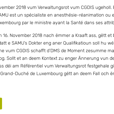
November 2018 vum Verwaltungsrot vum CGDIS ugeholl. E
AMU est un spécialiste en anesthésie-réanimation ou 
xembourg par le ministre ayant la Santé dans ses attri
um 16. November 2018 nach ëmmer a Kraaft ass, gëtt et
t e SAMU’s Dokter eng aner Qualifikatioun soll hu wé
ne vum CGDIS schafft d’DMS de Moment zesumme mat 
g. Sollt et an deem Kontext zu enger Ännerung vun d
 déi am Référentiel vum Verwaltungsrot festgehale g
 Grand-Duché de Luxembourg gëtt an deem Fall och ë