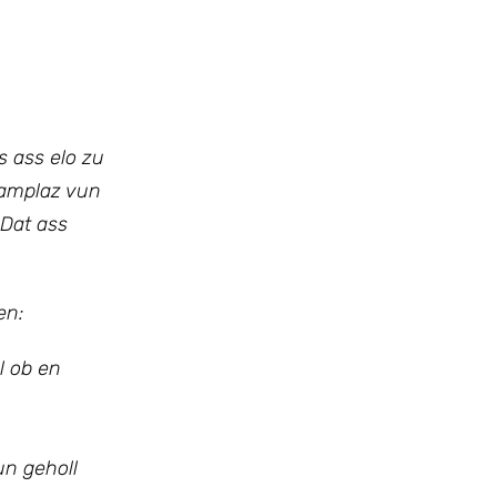
s ass elo zu
 amplaz vun
 Dat ass
en:
l ob en
un geholl