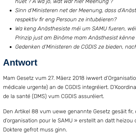
huet ? A wa jo, wat war hier Meenung ?
Sinn d‘Ministeren net der Meenung, dass d’Anästh
respektiv fir eng Persoun ze intubéieren?
Wa keng Anästhesiste méi um SAMU fueren, wéi a
Prinzip just am Binôme mam Anästhesist kënne
Gedenken d’Ministeren de CGDIS ze bieden, na
Antwort
Mam Gesetz vum 27. Mäerz 2018 iwwert d’Organisatiou
médicale urgente) an de CGDIS integréiert. D’Koordi
de la santé (DMS) vum CGDIS assuréiert.
Den Artikel 88 vum uewe genannte Gesetz gesäit fir,
d’organisation pour le SAMU » erstellt an datt heizo
Doktere gefrot muss ginn.