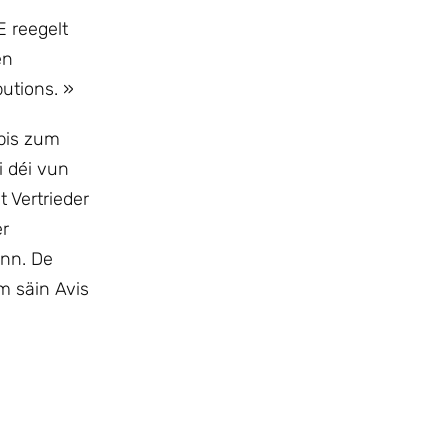
 reegelt
en
butions. »
 bis zum
i déi vun
Vertrieder
er
inn. De
m säin Avis