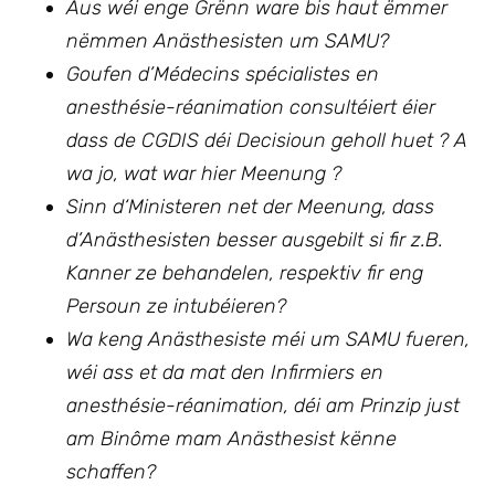
Aus wéi enge Grënn ware bis haut ëmmer
nëmmen Anästhesisten um SAMU?
Goufen d’Médecins spécialistes en
anesthésie-réanimation consultéiert éier
dass de CGDIS déi Decisioun geholl huet ? A
wa jo, wat war hier Meenung ?
Sinn d‘Ministeren net der Meenung, dass
d’Anästhesisten besser ausgebilt si fir z.B.
Kanner ze behandelen, respektiv fir eng
Persoun ze intubéieren?
Wa keng Anästhesiste méi um SAMU fueren,
wéi ass et da mat den Infirmiers en
anesthésie-réanimation, déi am Prinzip just
am Binôme mam Anästhesist kënne
schaffen?