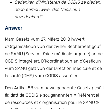
Gedenken d’Ministeren de CGDIS ze bieden,
nach eemol iwwer dës Decisioun
nozedenken?
“
Answer
Mam Gesetz vum 27. Mäerz 2018 iwwert
d’Organisatioun vun der ziviller Sécherheet gouf
de SAMU (Service d’aide médicale urgente) an de
CGDIS integréiert. D’Koordinatioun an d’Gestioun
vum SAMU gëtt vun der Direction médicale et de
la santé (DMS) vum CGDIS assuréiert.
Den Artikel 88 vum uewe genannte Gesetz gesäit
fir, datt de CGDIS e sougenannten « Référentiel
de ressources et d’organisation pour le SAMU »