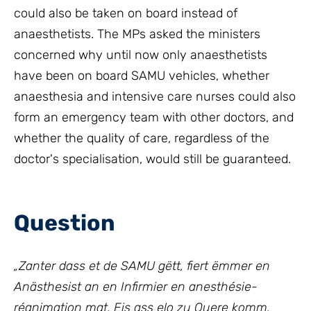
could also be taken on board instead of
anaesthetists. The MPs asked the ministers
concerned why until now only anaesthetists
have been on board SAMU vehicles, whether
anaesthesia and intensive care nurses could also
form an emergency team with other doctors, and
whether the quality of care, regardless of the
doctor's specialisation, would still be guaranteed.
Question
„
Zanter dass et de SAMU gëtt, fiert ëmmer en
Anästhesist an en Infirmier en anesthésie-
réanimation mat. Eis ass elo zu Ouere komm,