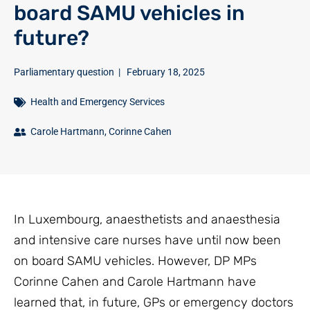
board SAMU vehicles in
future?
Parliamentary question
|
February 18, 2025
Health and Emergency Services
Carole Hartmann
,
Corinne Cahen
In Luxembourg, anaesthetists and anaesthesia
and intensive care nurses have until now been
on board SAMU vehicles. However, DP MPs
Corinne Cahen and Carole Hartmann have
learned that, in future, GPs or emergency doctors