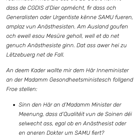
dass de CGDIS d’Dier opmécht, fir dass och
Generalisten oder Urgentiste kënne SAMU fueren,
amplaz vun Anästhesisten.
Am Ausland goufen
och ewell esou Mesüre geholl, well et do net
genuch Anästhesiste ginn. Dat ass awer hei zu
Lëtzebuerg net de Fall.
An deem Kader wollte mir
dem Här Inneminister
an der Madamm Gesondheetsministesch
follgend
Froe stellen:
Sinn den Här an d’Madamm Minister der
Meenung, dass d’Qualitéit vun de Soinen déi
selwecht ass, egal ob en Anästhesist oder
en aneren Dokter um SAMU fiert?