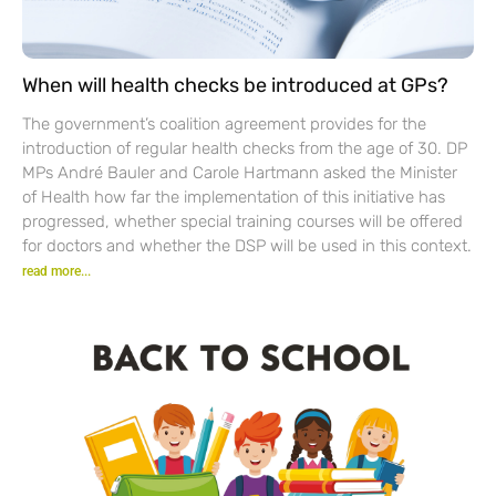
When will health checks be introduced at GPs?
The government’s coalition agreement provides for the
introduction of regular health checks from the age of 30. DP
MPs André Bauler and Carole Hartmann asked the Minister
of Health how far the implementation of this initiative has
progressed, whether special training courses will be offered
for doctors and whether the DSP will be used in this context.
read more...