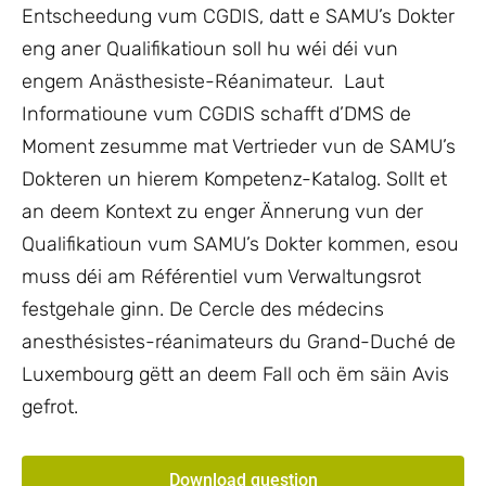
Entscheedung vum CGDIS, datt e SAMU’s Dokter
eng aner Qualifikatioun soll hu wéi déi vun
engem Anästhesiste-Réanimateur. Laut
Informatioune vum CGDIS schafft d’DMS de
Moment zesumme mat Vertrieder vun de SAMU’s
Dokteren un hierem Kompetenz-Katalog. Sollt et
an deem Kontext zu enger Ännerung vun der
Qualifikatioun vum SAMU’s Dokter kommen, esou
muss déi am Référentiel vum Verwaltungsrot
festgehale ginn. De Cercle des médecins
anesthésistes-réanimateurs du Grand-Duché de
Luxembourg gëtt an deem Fall och ëm säin Avis
gefrot.
Download question