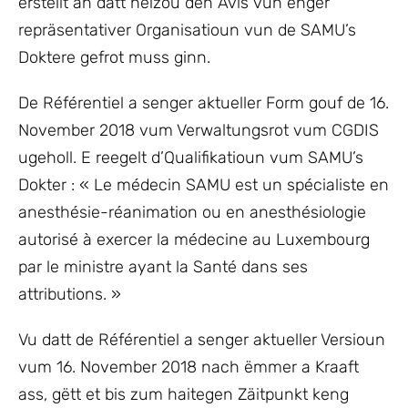
erstellt an datt heizou den Avis vun enger
repräsentativer Organisatioun vun de SAMU’s
Doktere gefrot muss ginn.
De Référentiel a senger aktueller Form gouf de 16.
November 2018 vum Verwaltungsrot vum CGDIS
ugeholl. E reegelt d’Qualifikatioun vum SAMU’s
Dokter : « Le médecin SAMU est un spécialiste en
anesthésie-réanimation ou en anesthésiologie
autorisé à exercer la médecine au Luxembourg
par le ministre ayant la Santé dans ses
attributions. »
Vu datt de Référentiel a senger aktueller Versioun
vum 16. November 2018 nach ëmmer a Kraaft
ass, gëtt et bis zum haitegen Zäitpunkt keng