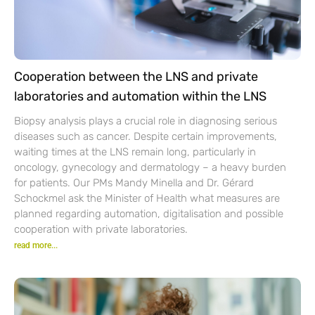
Cooperation between the LNS and private
laboratories and automation within the LNS
Biopsy analysis plays a crucial role in diagnosing serious
diseases such as cancer. Despite certain improvements,
waiting times at the LNS remain long, particularly in
oncology, gynecology and dermatology – a heavy burden
for patients. Our PMs Mandy Minella and Dr. Gérard
Schockmel ask the Minister of Health what measures are
planned regarding automation, digitalisation and possible
cooperation with private laboratories.
read more...