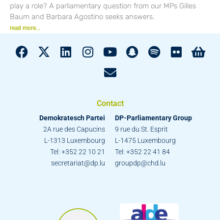
play a role? A parliamentary question from our MPs Gilles
Baum and Barbara Agostino seeks answers.
read more...
Contact
Demokratesch Partei
DP-Parliamentary Group
2A rue des Capucins
9 rue du St. Esprit
L-1313 Luxembourg
L-1475 Luxembourg
Tel: +352 22 10 21
Tel: +352 22 41 84
secretariat@dp.lu
groupdp@chd.lu