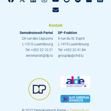
Kontakt
Demokratesch Partei
DP-Fraktion
2A rue des Capucins
9 rue du St. Esprit
L-1313 Luxembourg
L-1475 Luxembourg
Tel: +352 22 10 21
Tel: +352 22 41 84
secretariat@dp.lu
groupdp@chd.lu
© 2022 Demokratesch Partei –
Datenschutz