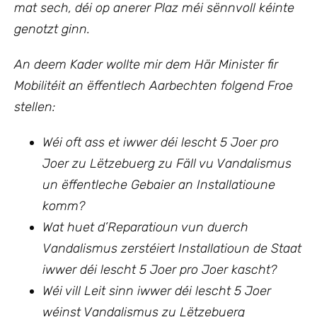
mat sech, déi op anerer Plaz méi sënnvoll kéinte
genotzt ginn.
An deem Kader wollte mir
dem Här Minister fir
Mobilitéit an ëffentlech Aarbechten
folgend Froe
stellen:
Wéi oft ass et iwwer déi lescht 5 Joer pro
Joer zu Lëtzebuerg zu Fäll vu Vandalismus
un ëffentleche Gebaier an Installatioune
komm?
Wat huet d’Reparatioun vun duerch
Vandalismus zerstéiert Installatioun de Staat
iwwer déi lescht 5 Joer pro Joer kascht?
Wéi vill Leit sinn iwwer déi lescht 5 Joer
wéinst Vandalismus zu Lëtzebuerg