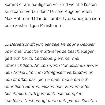
kommt er am häufigsten vor und welche Kosten
sind damit verbunden? Unsere Abgeordneten
Max Hahn und Claude Lamberty erkundigten sich
beim zuständigen Ministerium.
„
D’Bereetschaft vun eenzele Persoune Gebaier
oder aner Saache muttwëlles ze beschiedegen
gëtt och hei zu Lëtzebuerg ëmmer méi
offensichtlech. An och wann Vandalismus iwwer
den Artikel 526 vum Strofgesetz verbueden an
och strofbar ass, ginn ëmmer mol erëm och
ëffentlech Bauten, Plazen oder Monumenter
beschmiert, futti gemaach oder komplett
zerstéiert. Dëst bréngt dann och grouss Käschte