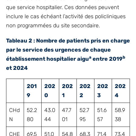
que service hospitalier. Ces données peuvent
inclure le cas échéant l’activité des policliniques
non programmées du site secondaire.
Tableau 2 : Nombre de patients pris en charge
par le service des urgences de chaque
a
b
établissement hospitalier aigu
entre 2019
et 2024
201
202
202
202
202
202
9
0
1
2
3
4
CHd
52.2
43.0
47.7
52.7
51.6
58.9
N
80
44
01
95
57
38
CHE
69.5
51.0
54.8
68.3
71.4
73.4