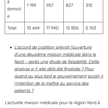
à
1 199
957
827
310
domicil
e
Total
10 664
11 940
12 856
5 763
L’accord de coalition prévoit l’ouverture
d’une deuxième maison médicale dans le
Nord – après une
étude de faisabilité. Cette
analyse a-t-elle déjà été finalisée ? Pour
quand au plus tard le gouvernement
aurait-il
l’intention de la mettre au service des
patients ?
L’actuelle maison médicale pour la région Nord à