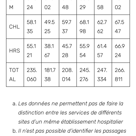
M
24
02
48
29
58
02
58.1
49.5
59.7
68.1
62.7
67.5
CHL
35
25
37
98
62
47
55.1
38.1
45.7
55.9
61.4
66.9
HRS
21
67
28
54
57
24
TOT
235.
181.7
208.
245.
247.
266.
AL
060
38
014
276
334
811
Les données ne permettent pas de faire la
distinction entre les services de différents
sites d’un même établissement hospitalier
Il n’est pas possible d’identifier les passages