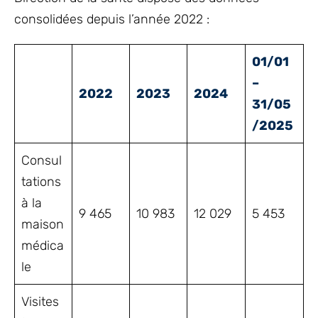
consolidées depuis l’année 2022 :
01/01
–
2022
2023
2024
31/05
/2025
Consul
tations
à la
9 465
10 983
12 029
5 453
maison
médica
le
Visites