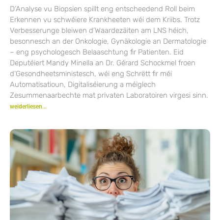
D’Analyse vu Biopsien spillt eng entscheedend Roll beim
Erkennen vu schwéiere Krankheeten wéi dem Kriibs. Trotz
Verbesserunge bleiwen d’Waardezäiten am LNS héich,
besonnesch an der Onkologie, Gynäkologie an Dermatologie
– eng psychologesch Belaaschtung fir Patienten. Eid
Deputéiert Mandy Minella an Dr. Gérard Schockmel froen
d’Gesondheetsministesch, wéi eng Schrëtt fir méi
Automatisatioun, Digitaliséierung a méiglech
Zesummenaarbechte mat privaten Laboratoiren virgesi sinn.
weiderliesen...