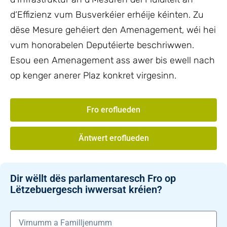
d‘Effizienz vum Busverkéier erhéije kéinten. Zu
dëse Mesure gehéiert den Amenagement, wéi hei
vum honorabelen Deputéierte beschriwwen.
Esou een Amenagement ass awer bis ewell nach
op kenger anerer Plaz konkret virgesinn.
Fro eroflueden
Äntwert eroflueden
Dir wëllt dës parlamentaresch Fro op
Lëtzebuergesch iwwersat kréien?