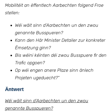
Mobilitéit an ëffentlech Aarbechten
folgend Froe
stellen:
Wéi wäit sinn d’Aarbechten un den zwou
genannte Busspueren?
Kann den Här Minister Detailer zur konkreter
Ëmsetzung ginn?
Bis wéini kéinten déi zwou Busspuere fir den
Trafic opgoen?
Op wéi engen anere Plaze sinn änlech
Projeten ugeduecht?“
Äntwert
Wéi wäit sinn d’Aarbechten un den zwou
genannte Busspueren?