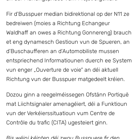
Fir d’Busspuer median bidirektional op der N11 ze
bedreiwen (moies a Richtung Echangeur
Waldhaff an owes a Richtung Gonnereng) brauch
et eng dynamesch Gestioun vun de Spueren, an
d’Buschaufferen an d’Automobiliste mussen
entspriechend Informatiounen duerch ee System
vun enger „Ouverture de voie“ an déi aktuell
Richtung vun der Busspuer matgedeelt kréien.
Dozou ginn a reegelméissegen Ofstänn Portiquë
mat Liichtsignaler amenagéiert, déi a Funktioun
vun der Verkéierssituatioun vum Centre de
Contrôle du trafic (CITA) ugesteiert ginn.
Bis wéini kéinten déi zwou Busspuere fir den