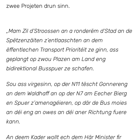
zwee Projeten drun sinn.
„Mam Zil d’Stroossen an a ronderëm d‘Stad an de
Spëtzenzäiten z’entlaaschten an dem
ëffentlechen Transport Prioritéit ze ginn, ass
geplangt op zwou Plazen am Land eng
bidirektional Busspuer ze schafen.
Sou ass virgesinn, op der N11 tëscht Gonnereng
an dem Waldhaff an op der N7 am Eecher Bierg
en Spuer z’amenagéieren, op där de Bus moies
an déi eng an owes an déi aner Richtung fuere
kann.
An deem Kader wollt ech
dem Här Minister fir