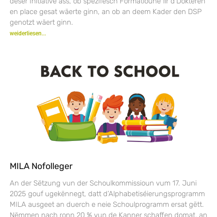
dëser Initiative ass, ob spezifesch Formatioune fir d’Dokteren
en place gesat wäerte ginn, an ob an deem Kader den DSP
genotzt wäert ginn.
weiderliesen...
MILA Nofolleger
An der Sëtzung vun der Schoulkommissioun vum 17. Juni
2025 gouf ugekënnegt, datt d’Alphabetiséierungsprogramm
MILA ausgeet an duerch e neie Schoulprogramm ersat gëtt.
Nëmmen nach ronn 20 % vun de Kanner schaffen domat, an