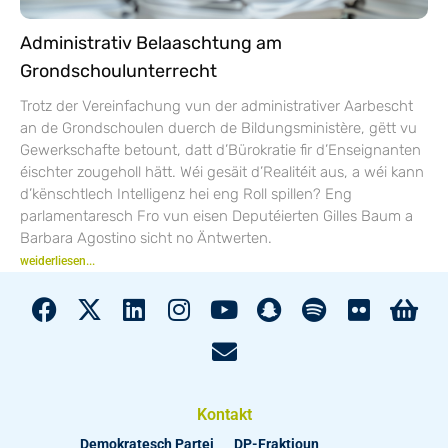
Administrativ Belaaschtung am
Grondschoulunterrecht
Trotz der Vereinfachung vun der administrativer Aarbescht
an de Grondschoulen duerch de Bildungsministère, gëtt vu
Gewerkschafte betount, datt d’Bürokratie fir d’Enseignanten
éischter zougeholl hätt. Wéi gesäit d’Realitéit aus, a wéi kann
d’kënschtlech Intelligenz hei eng Roll spillen? Eng
parlamentaresch Fro vun eisen Deputéierten Gilles Baum a
Barbara Agostino sicht no Äntwerten.
weiderliesen...
Kontakt
Demokratesch Partei
DP-Fraktioun