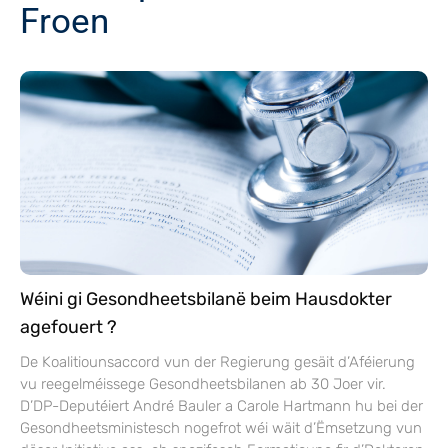
Froen
Wéini gi Gesondheetsbilanë beim Hausdokter
agefouert ?
De Koalitiounsaccord vun der Regierung gesäit d’Aféierung
vu reegelméissege Gesondheetsbilanen ab 30 Joer vir.
D’DP-Deputéiert André Bauler a Carole Hartmann hu bei der
Gesondheetsministesch nogefrot wéi wäit d’Ëmsetzung vun