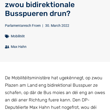
zwou bidirektionale
Busspueren drun?
Parlamentaresch Froen
|
30. March 2022
Mobilitéit
Max Hahn
De Mobilitéitsministère hat ugekënnegt, op zwou
Plazen am Land eng bidirektional Busspuer ze
schafen, op där de Bus moies an déi eng an owes
an déi aner Richtung fuere kann. Den DP-
Deputéierte Max Hahn huet nogefrot, wou déi