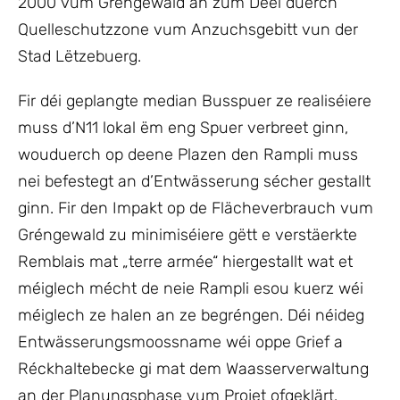
2000 vum Gréngewald an zum Deel duerch
Quelleschutzzone vum Anzuchsgebitt vun der
Stad Lëtzebuerg.
Fir déi geplangte median Busspuer ze realiséiere
muss d’N11 lokal ëm eng Spuer verbreet ginn,
wouduerch op deene Plazen den Rampli muss
nei befestegt an d’Entwässerung sécher gestallt
ginn. Fir den Impakt op de Flächeverbrauch vum
Gréngewald zu minimiséiere gëtt e verstäerkte
Remblais mat „terre armée“ hiergestallt wat et
méiglech mécht de neie Rampli esou kuerz wéi
méiglech ze halen an ze begréngen. Déi néideg
Entwässerungsmoossname wéi oppe Grief a
Réckhaltebecke gi mat dem Waasserverwaltung
an der Planungsphase vum Projet ofgeklärt.