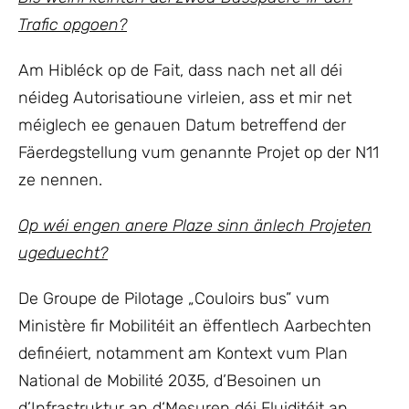
Trafic opgoen?
Am Hibléck op de Fait, dass nach net all déi
néideg Autorisatioune virleien, ass et mir net
méiglech ee genauen Datum betreffend der
Fäerdegstellung vum genannte Projet op der N11
ze nennen.
Op wéi engen anere Plaze sinn änlech Projeten
ugeduecht?
De Groupe de Pilotage „Couloirs bus” vum
Ministère fir Mobilitéit an ëffentlech Aarbechten
definéiert, notamment am Kontext vum Plan
National de Mobilité 2035, d’Besoinen un
d’Infrastruktur an d‘Mesuren déi Fluiditéit an