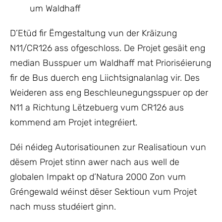
um Waldhaff
D’Etüd fir Ëmgestaltung vun der Kräizung
N11/CR126 ass ofgeschloss. De Projet gesäit eng
median Busspuer um Waldhaff mat Prioriséierung
fir de Bus duerch eng Liichtsignalanlag vir. Des
Weideren ass eng Beschleunegungsspuer op der
N11 a Richtung Lëtzebuerg vum CR126 aus
kommend am Projet integréiert.
Déi néideg Autorisatiounen zur Realisatioun vun
dësem Projet stinn awer nach aus well de
globalen Impakt op d’Natura 2000 Zon vum
Gréngewald wéinst dëser Sektioun vum Projet
nach muss studéiert ginn.