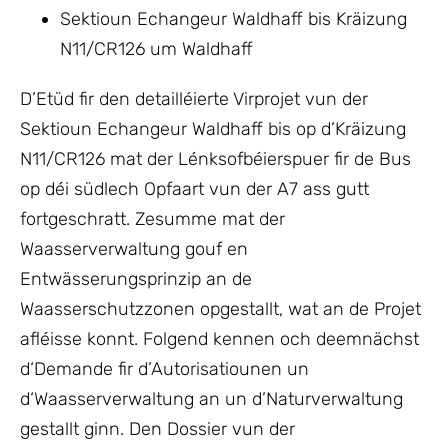
Sektioun Echangeur Waldhaff bis Kräizung
N11/CR126 um Waldhaff
D’Etüd fir den detailléierte Virprojet vun der
Sektioun Echangeur Waldhaff bis op d’Kräizung
N11/CR126 mat der Lénksofbéierspuer fir de Bus
op déi südlech Opfaart vun der A7 ass gutt
fortgeschratt. Zesumme mat der
Waasserverwaltung gouf en
Entwässerungsprinzip an de
Waasserschutzzonen opgestallt, wat an de Projet
afléisse konnt. Folgend kennen och deemnächst
d‘Demande fir d’Autorisatiounen un
d‘Waasserverwaltung an un d’Naturverwaltung
gestallt ginn. Den Dossier vun der