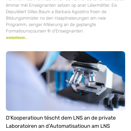
ëmmer méi Enseignanten setzen op aner Léiermëttel. Eis
Deputéiert Gilles Baum a Barbara Agostino froen de
Bildungsminister no den Haaptneierungen am neie
Programm, senger Aféierung an de geplangte
Formatiounscoursen fir d’Enseignanten.
weiderliesen...
D’Kooperatioun tëscht dem LNS an de private
Laboratoiren an d’Automatisatioun am LNS