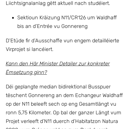
Liichtsignalanlag gëtt aktuell nach studéiert.
Sektioun Kräizung N11/CR126 um Waldhaff
bis an d’Entrée vu Gonnereng
D’Etüde fir d’Ausschaffe vun engem detailléierte
Virprojet si lancéiert.
Kann den Här Minister Detailer zur konkreter
Ëmsetzung ginn?
Déi geplangte median bidirektional Busspuer
tëschent Gonnereng an dem Echangeur Waldhaff
op der N11 beleeft sech op eng Gesamtlängt vu
ronn 5,75 Kilometer. Op bal der ganzer Längt vum
Projet verleeft d’N11 duerch d‘Habitatzon Natura