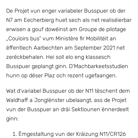
De Projet vun enger variabeler Busspuer ob der
N7 am Eecherbierg huet sech als net realiséierbar
erwisen a gouf dowéinst am Groupe de pilotage
„Couloirs bus“ vum Ministère fir Mobilitéit an
ëffentlech Aarbechten am September 2021 net
zeréckbehalen. Hei soll elo eng klassesch
Busspuer geplangt ginn. D‘Machbarkeetsstudien
hunn op dëser Plaz och rezent ugefaangen.
Wat d‘variabel Busspuer ob der N11 tëschent dem
Waldhaff a Jonglënster ubelaangt, ass de Projet
vun der Busspuer an dräi Sektiounen ënnerdeelt
ginn:
Ëmgestaltung vun der Kräizung N11/CR126