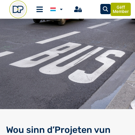
Gëff
Member
Wou sinn d’Projeten vun