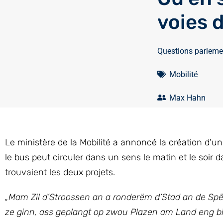
voies 
Questions parleme
Mobilité
Max Hahn
Le ministère de la Mobilité a annoncé la création d'un
le bus peut circuler dans un sens le matin et le soir
trouvaient les deux projets.
„Mam Zil d’Stroossen an a ronderëm d‘Stad an de Spët
ze ginn, ass geplangt op zwou Plazen am Land eng bi