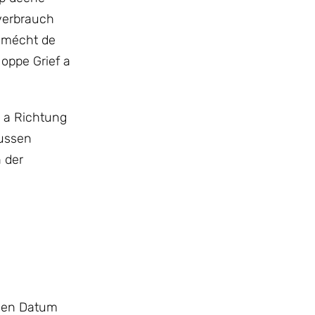
everbrauch
h mécht de
oppe Grief a
s a Richtung
mussen
 der
auen Datum