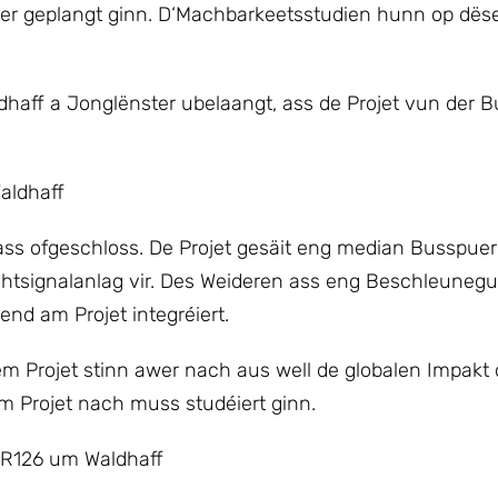
uer geplangt ginn. D‘Machbarkeetsstudien hunn op dëse
dhaff a Jonglënster ubelaangt, ass de Projet vun der 
aldhaff
ass ofgeschloss. De Projet gesäit eng median Busspue
iichtsignalanlag vir. Des Weideren ass eng Beschleuneg
d am Projet integréiert.
m Projet stinn awer nach aus well de globalen Impakt 
 Projet nach muss studéiert ginn.
CR126 um Waldhaff