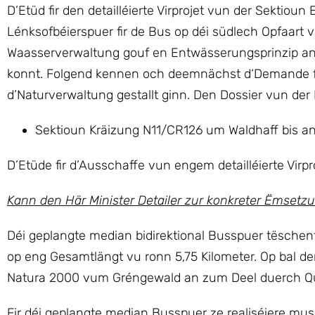
D’Etüd fir den detailléierte Virprojet vun der Sektio
Lénksofbéierspuer fir de Bus op déi südlech Opfaart 
Waasserverwaltung gouf en Entwässerungsprinzip an 
konnt. Folgend kennen och deemnächst d‘Demande fi
d’Naturverwaltung gestallt ginn. Den Dossier vun der L
Sektioun Kräizung N11/CR126 um Waldhaff bis a
D’Etüde fir d’Ausschaffe vun engem detailléierte Virproj
Kann den Här Minister Detailer zur konkreter Ëmsetz
Déi geplangte median bidirektional Busspuer tësche
op eng Gesamtlängt vu ronn 5,75 Kilometer. Op bal de
Natura 2000 vum Gréngewald an zum Deel duerch Qu
Fir déi geplangte median Busspuer ze realiséiere mu