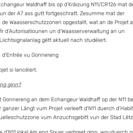
un Echangeur Waldhaff bis op d’Kräizung N11/CR126 mat d
vun der A7 ass gutt fortgeschratt. Zesumme mat der
de Waasserschutzzonen opgestallt, wat an de Projet a
r d’Autorisatiounen un d‘Waasserverwaltung an un
iichtsignalanlag gëtt aktuell nach studéiert.
n d’Entrée vu Gonnereng
et si lancéiert.
ung ginn?
nt Gonnereng an dem Echangeur Waldhaff op der N11 be
r ganzer Längt vum Projet verleeft d’N11 duerch d‘Habi
elleschutzzone vum Anzuchsgebitt vun der Stad Lëtz
ss d’N11 lokal ëm eng Spuer verbreet ginn, wouduerch 