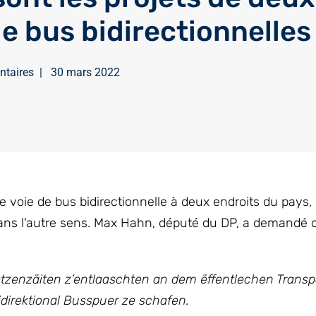
de bus bidirectionnelles
ntaires
|
30 mars 2022
e voie de bus bidirectionnelle à deux endroits du pays, 
 dans l'autre sens. Max Hahn, député du DP, a demandé 
zenzäiten z’entlaaschten an dem ëffentlechen Transpor
direktional Busspuer ze schafen.