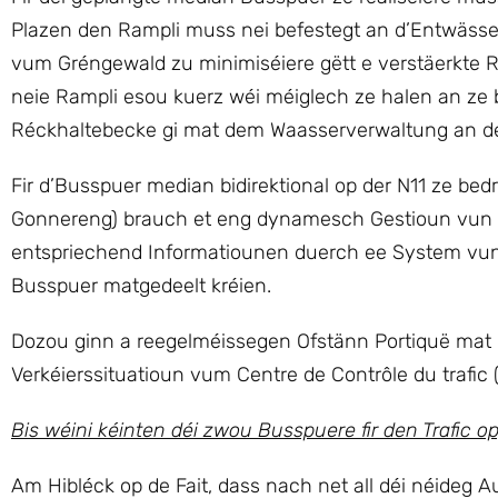
Plazen den Rampli muss nei befestegt an d’Entwässer
vum Gréngewald zu minimiséiere gëtt e verstäerkte R
neie Rampli esou kuerz wéi méiglech ze halen an z
Réckhaltebecke gi mat dem Waasserverwaltung an de
Fir d’Busspuer median bidirektional op der N11 ze b
Gonnereng) brauch et eng dynamesch Gestioun vun 
entspriechend Informatiounen duerch ee System vun 
Busspuer matgedeelt kréien.
Dozou ginn a reegelméissegen Ofstänn Portiquë mat L
Verkéierssituatioun vum Centre de Contrôle du trafic (
Bis wéini kéinten déi zwou Busspuere fir den Trafic 
Am Hibléck op de Fait, dass nach net all déi néideg 