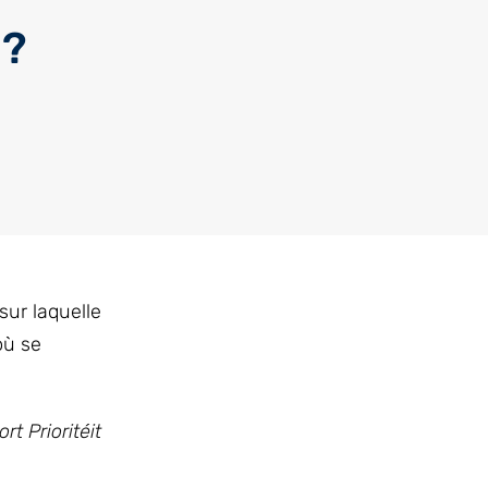
 ?
sur laquelle
où se
t Prioritéit