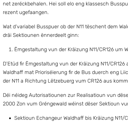
net zeréckbehalen. Hei soll elo eng klassesch Bussp
rezent ugefaangen.
Wat d‘variabel Busspuer ob der N11 tëschent dem Wal
dräi Sektiounen ënnerdeelt ginn:
Ëmgestaltung vun der Kräizung N11/CR126 um W
D’Etüd fir Ëmgestaltung vun der Kräizung N11/CR126 
Waldhaff mat Prioriséierung fir de Bus duerch eng L
der N11 a Richtung Lëtzebuerg vum CR126 aus kommen
Déi néideg Autorisatiounen zur Realisatioun vun dëse
2000 Zon vum Gréngewald wéinst dëser Sektioun vum
Sektioun Echangeur Waldhaff bis Kräizung N11/