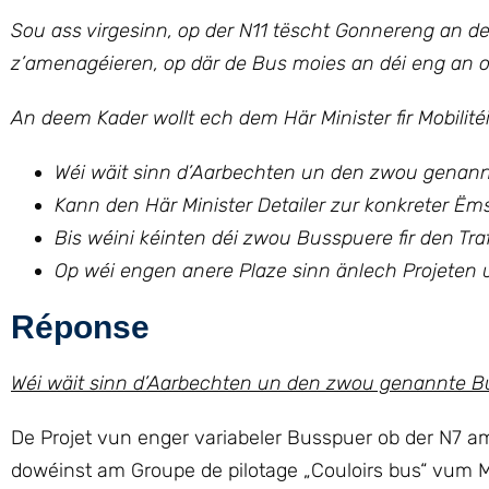
Sou ass virgesinn, op der N11 tëscht Gonnereng an d
z’amenagéieren, op där de Bus moies an déi eng an o
An deem Kader wollt ech
dem Här Minister fir Mobilit
Wéi wäit sinn d’Aarbechten un den zwou genan
Kann den Här Minister Detailer zur konkreter Ë
Bis wéini kéinten déi zwou Busspuere fir den Tra
Op wéi engen anere Plaze sinn änlech Projeten
Réponse
Wéi wäit sinn d’Aarbechten un den zwou genannte 
De Projet vun enger variabeler Busspuer ob der N7 am
dowéinst am Groupe de pilotage „Couloirs bus“ vum Mi