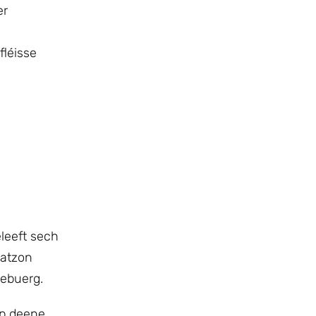
er
fléisse
leeft sech
tatzon
ebuerg.
op deene