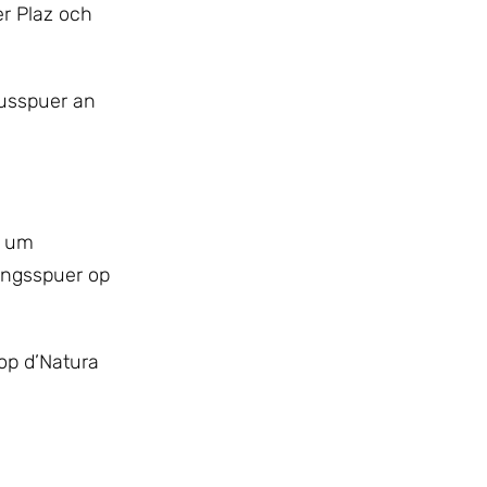
r Plaz och
Busspuer an
r um
ungsspuer op
op d’Natura