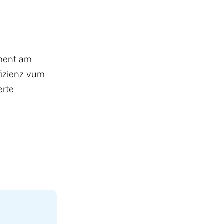
mment am
ffizienz vum
erte