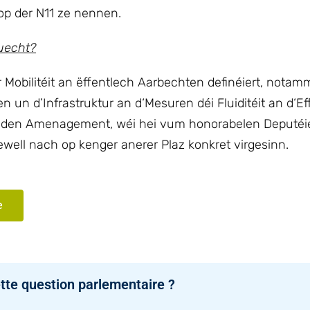
op der N11 ze nennen.
uecht?
r Mobilitéit an ëffentlech Aarbechten definéiert, nota
n un d’Infrastruktur an d‘Mesuren déi Fluiditéit an d‘E
rt den Amenagement, wéi hei vum honorabelen Deputéi
ll nach op kenger anerer Plaz konkret virgesinn.
e
tte question parlementaire ?