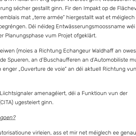
ung sécher gestallt ginn. Fir den Impakt op de Fläch
emblais mat „terre armée“ hiergestallt wat et méiglec
e begréngen. Déi néideg Entwässerungsmoossname wéi 
r Planungsphase vum Projet ofgeklärt.
edreiwen (moies a Richtung Echangeur Waldhaff an owe
de Spueren, an d’Buschaufferen an d’Automobiliste 
enger „Ouverture de voie“ an déi aktuell Richtung vun
iichtsignaler amenagéiert, déi a Funktioun vun der
CITA) ugesteiert ginn.
opgoen?
Autorisatioune virleien, ass et mir net méiglech ee gen