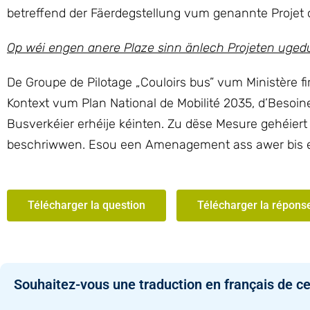
betreffend der Fäerdegstellung vum genannte Projet 
Op wéi engen anere Plaze sinn änlech Projeten uged
De Groupe de Pilotage „Couloirs bus” vum Ministère fi
Kontext vum Plan National de Mobilité 2035, d’Besoine
Busverkéier erhéije kéinten. Zu dëse Mesure gehéie
beschriwwen. Esou een Amenagement ass awer bis ewe
Télécharger la question
Télécharger la répons
Souhaitez-vous une traduction en français de ce