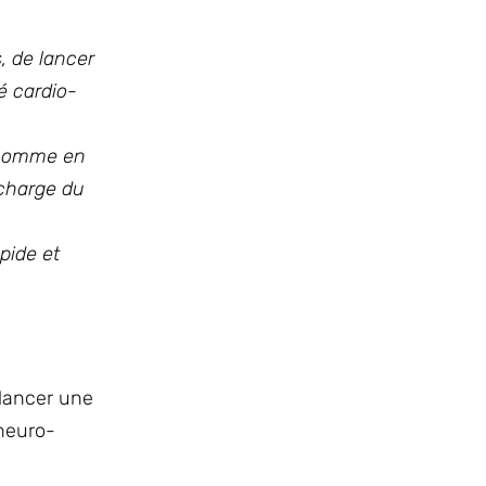
, de lancer
té cardio-
, comme en
 charge du
pide et
 lancer une
-neuro-