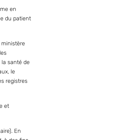
omme en
ge du patient
 ministère
des
 la santé de
ux, le
es registres
e et
aire). En