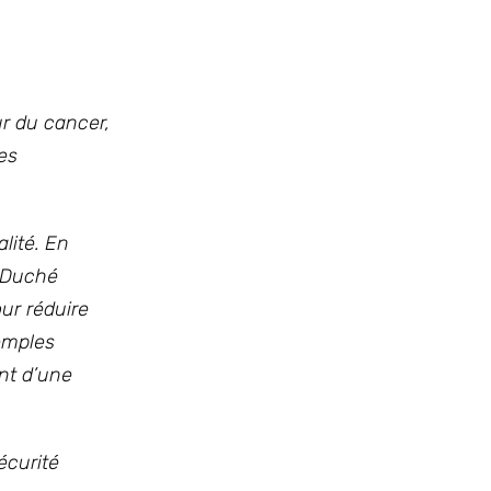
r du cancer,
des
lité. En
d-Duché
our réduire
xemples
nt d’une
écurité