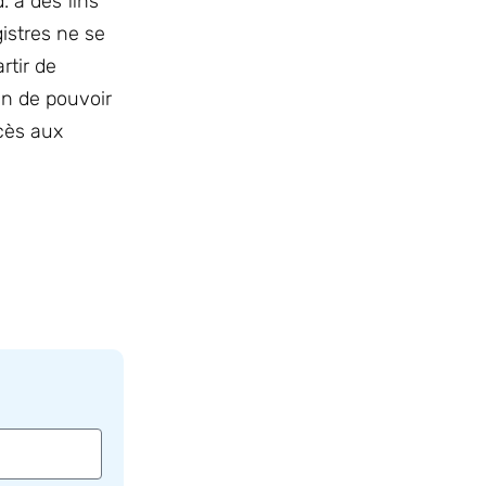
. à des fins
gistres ne se
rtir de
in de pouvoir
ccès aux