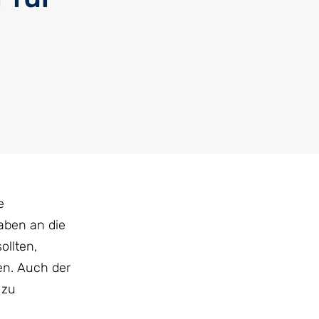
e
aben an die
ollten,
en. Auch der
 zu