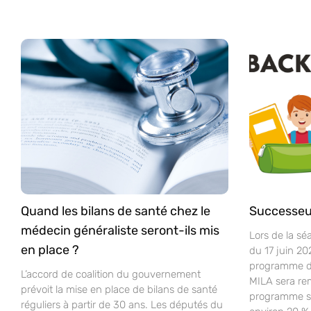
Quand les bilans de santé chez le
Successeu
médecin généraliste seront-ils mis
Lors de la sé
en place ?
du 17 juin 20
programme d’
L’accord de coalition du gouvernement
MILA sera re
prévoit la mise en place de bilans de santé
programme sco
réguliers à partir de 30 ans. Les députés du