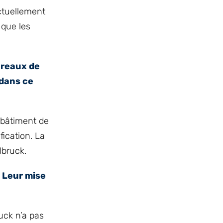
ctuellement
 que les
ureaux de
 dans ce
e bâtiment de
fication. La
lbruck.
? Leur mise
uck n’a pas