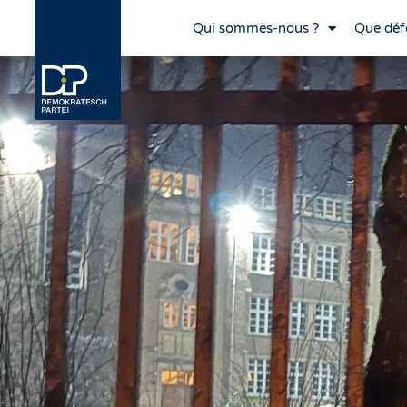
Qui sommes-nous ?
Que déf