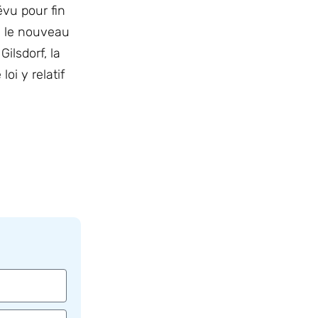
évu pour fin
e le nouveau
ilsdorf, la
oi y relatif