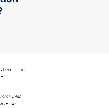
?
s besoins du
les
s immeubles
ition du