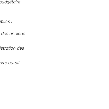
 budgétaire
blics :
t des anciens
stration des
uvre aurait-
e