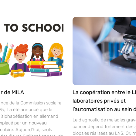
r de MILA
La coopération entre le L
laboratoires privés et
ance de la Commission scolaire
l’automatisation au sein 
25, il a été annoncé que le
alphabétisation en allemand
Le diagnostic de maladies gra
mplacé par un nouveau
cancer dépend fortement des 
laire. Aujourd’hui, seuls
biopsies réalisées au LNS. Or, 