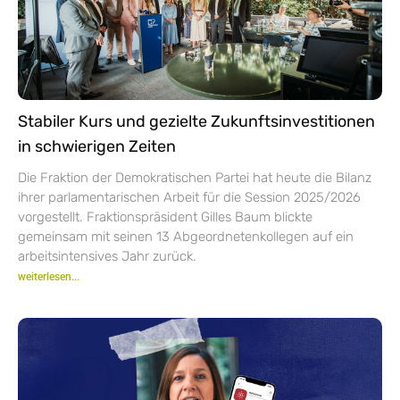
Stabiler Kurs und gezielte Zukunftsinvestitionen
in schwierigen Zeiten
Die Fraktion der Demokratischen Partei hat heute die Bilanz
ihrer parlamentarischen Arbeit für die Session 2025/2026
vorgestellt. Fraktionspräsident Gilles Baum blickte
gemeinsam mit seinen 13 Abgeordnetenkollegen auf ein
arbeitsintensives Jahr zurück.
weiterlesen...