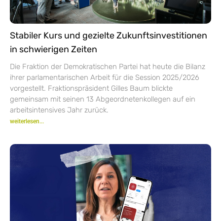
Stabiler Kurs und gezielte Zukunftsinvestitionen
in schwierigen Zeiten
Die Fraktion der Demokratischen Partei hat heute die Bilanz
ihrer parlamentarischen Arbeit für die Session 2025/2026
vorgestellt. Fraktionspräsident Gilles Baum blickte
gemeinsam mit seinen 13 Abgeordnetenkollegen auf ein
arbeitsintensives Jahr zurück.
weiterlesen...