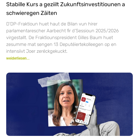
Stabille Kurs a geziilt Zukunftsinvestitiounen a
schwieregen Zäiten
D’DP-Fraktioun huet haut de Bilan vun hirer
parlamentarescher Aarbecht fir d’Sessioun 2025/2026
virgestallt. De Fraktiounspresident Gilles Baum huet
zesumme mat sengen 13 Deputéiertekolleegen op en
intensiivt Joer zeréckgekuckt.
weiderliesen...