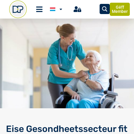
Gëff
Member
Eise Gesondheetssecteur fit