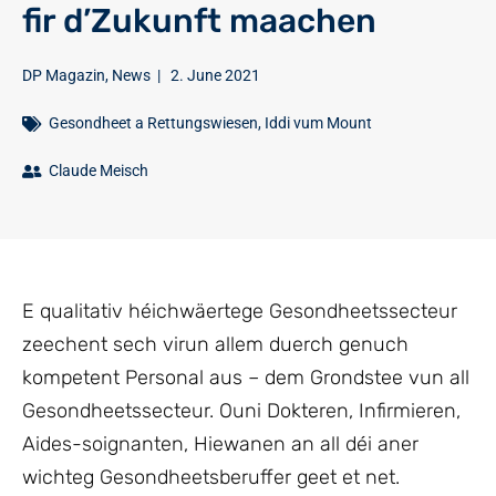
fir d’Zukunft maachen
DP Magazin
,
News
|
2. June 2021
Gesondheet a Rettungswiesen
,
Iddi vum Mount
Claude Meisch
E qualitativ héichwäertege Gesondheetssecteur
zeechent sech virun allem duerch genuch
kompetent Personal aus – dem Grondstee vun all
Gesondheetssecteur. Ouni Dokteren, Infirmieren,
Aides-soignanten, Hiewanen an all déi aner
wichteg Gesondheetsberuffer geet et net.