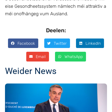
eise Gesondheetssystem nämlech méi attraktiv a
méi onofhängeg vum Ausland.
Deelen:
Facebook
Twitter
LinkedIn
Email
WhatsApp
Weider News