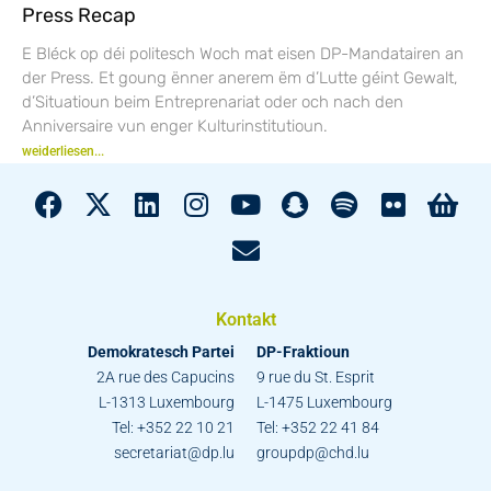
Press Recap
E Bléck op déi politesch Woch mat eisen DP-Mandatairen an
der Press. Et goung ënner anerem ëm d’Lutte géint Gewalt,
d’Situatioun beim Entreprenariat oder och nach den
Anniversaire vun enger Kulturinstitutioun.
weiderliesen...
Kontakt
Demokratesch Partei
DP-Fraktioun
2A rue des Capucins
9 rue du St. Esprit
L-1313 Luxembourg
L-1475 Luxembourg
Tel: +352 22 10 21
Tel: +352 22 41 84
secretariat@dp.lu
groupdp@chd.lu