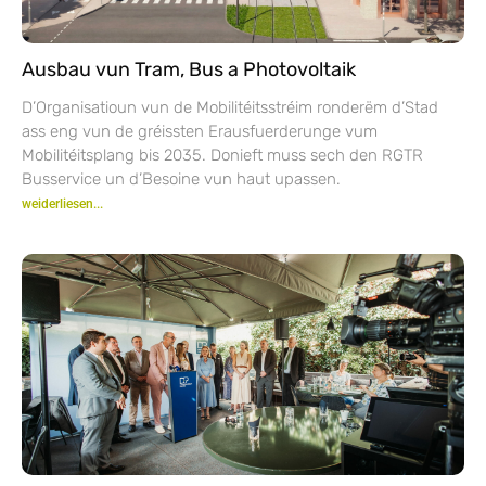
Ausbau vun Tram, Bus a Photovoltaik
D’Organisatioun vun de Mobilitéitsstréim ronderëm d’Stad
ass eng vun de gréissten Erausfuerderunge vum
Mobilitéitsplang bis 2035. Donieft muss sech den RGTR
Busservice un d’Besoine vun haut upassen.
weiderliesen...