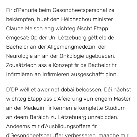
Fir d’Penurie beim Gesondheetspersonal ze
bekämpfen, huet den Héichschoulminister
Claude Meisch eng wichteg éischt Etapp
ëmgesat: Op der Uni Lëtzebuerg gëtt elo de
Bachelor an der Allgemengmedezin, der
Neurologie an an der Onkologie ugebueden.
Zousätzlech ass e Konzept fir de Bachelor fir
Infirmièren an Infirmieren ausgeschafft ginn.
D’DP wëll et awer net dobäi beloossen. Déi nächst
wichteg Etapp ass d’Aféierung vun engem Master
an der Medezin, fir kënnen e komplette Studium
an deem Beräich zu Lëtzebuerg unzebidden.
Andeems mir d’Ausbildungsoffere fir
d’Gesondheetsberuffer verbesseren, maache mir