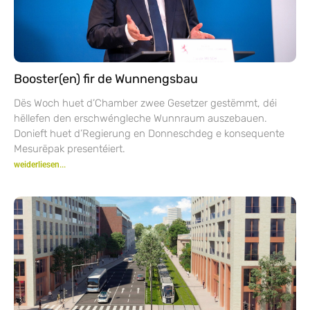
Booster(en) fir de Wunnengsbau
Dës Woch huet d’Chamber zwee Gesetzer gestëmmt, déi
hëllefen den erschwéngleche Wunnraum auszebauen.
Donieft huet d’Regierung en Donneschdeg e konsequente
Mesurëpak presentéiert.
weiderliesen...