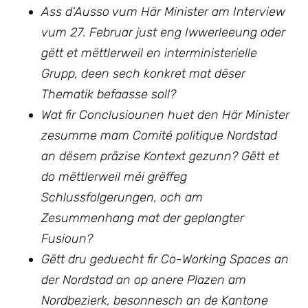
Ass d‘Ausso vum Här Minister am Interview
vum 27. Februar just eng Iwwerleeung oder
gëtt et mëttlerweil en interministerielle
Grupp, deen sech konkret mat dëser
Thematik befaasse soll?
Wat fir Conclusiounen huet den Här Minister
zesumme mam Comité politique Nordstad
an dësem präzise Kontext gezunn? Gëtt et
do mëttlerweil méi grëffeg
Schlussfolgerungen, och am
Zesummenhang mat der geplangter
Fusioun?
Gëtt dru geduecht fir Co-Working Spaces an
der Nordstad an op anere Plazen am
Nordbezierk, besonnesch an de Kantone