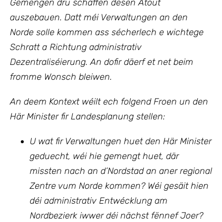
Gemengen dru schaffen dësen Atout
auszebauen. Datt méi Verwaltungen an den
Norde solle kommen ass sécherlech e wichtege
Schratt a Richtung administrativ
Dezentraliséierung. An dofir däerf et net beim
fromme Wonsch bleiwen.
An deem Kontext wéilt ech folgend Froen un den
Här Minister fir Landesplanung stellen:
U wat fir Verwaltungen huet den Här Minister
geduecht, wéi hie gemengt huet, där
missten nach an d’Nordstad an aner regional
Zentre vum Norde kommen? Wéi gesäit hien
déi administrativ Entwécklung am
Nordbezierk iwwer déi nächst fënnef Joer?