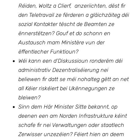
Réiden, Woltz a Clierf, anzeriichten, dëst fir
den Teletravail ze fërderen a gläichzäiteg déi
sozial Kontakter tëscht de Beamten ze
ënnerstëtzen? Gouf et do schonn en
Austausch mam Ministère vun der
ëffentlecher Funktioun?
Wéi kann een d’Diskussioun ronderëm déi
administrativ Dezentraliséierung nei
beliewen fir datt se méi nohalteg gëtt an net
all Kéier riskéiert bei Ukënnegungen ze
bleiwen?
Sinn dem Här Minister Sitte bekannt, op
deenen een am Norden Infrastrukture kéint
schafe fir nei Verwaltungen oder staatlech
Zerwisser unzezéien? Féiert hien an deem