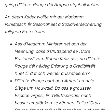
géing d’Croix-Rouge déi Aufgab ofgeholl kréien.
An deem Kader wollte mir der Madamm
Ministesch fir Gesondheet a Sozialversécherung
follgend Froe stellen:
Ass d’Madamm Minister net och der
Meenung, dass d’Bluttspend ee „Core
Business“ vum Roude Kräiz ass, an d’Croix-
Rouge déi néideg Erfarung a Credibilitéit
huet fir dat och weider auszeféieren?
D’Croix-Rouge baut den Ament en neie
Siège um Houwald. Do ass e groussen
Espace virgesi, fir d’Bluttspender nach
besser empfänken ze kënnen. Falls d’Croix-