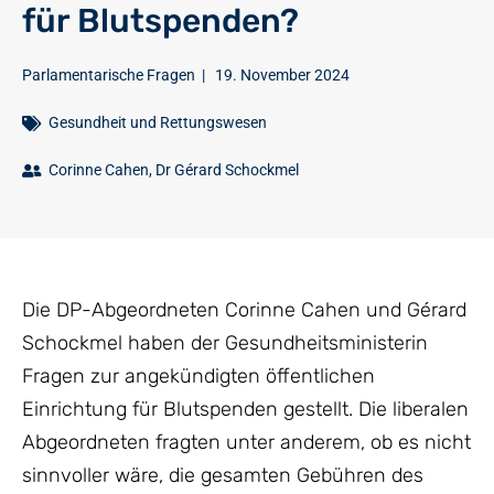
für Blutspenden?
Parlamentarische Fragen
|
19. November 2024
Gesundheit und Rettungswesen
Corinne Cahen
,
Dr Gérard Schockmel
Die DP-Abgeordneten Corinne Cahen und Gérard
Schockmel haben der Gesundheitsministerin
Fragen zur angekündigten öffentlichen
Einrichtung für Blutspenden gestellt. Die liberalen
Abgeordneten fragten unter anderem, ob es nicht
sinnvoller wäre, die gesamten Gebühren des