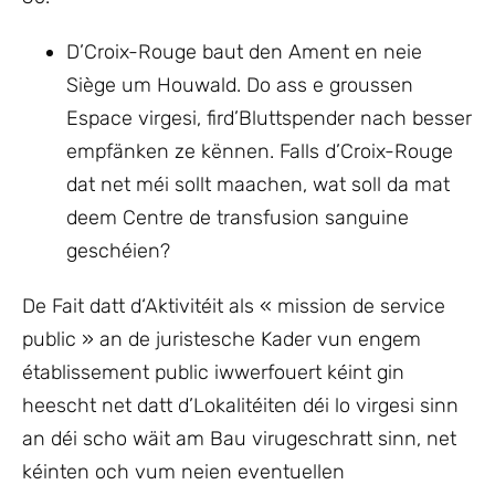
D’Croix-Rouge baut den Ament en neie
Siège um Houwald. Do ass e groussen
Espace virgesi, fird’Bluttspender nach besser
empfänken ze kënnen. Falls d’Croix-Rouge
dat net méi sollt maachen, wat soll da mat
deem Centre de transfusion sanguine
geschéien?
De Fait datt d‘Aktivitéit als « mission de service
public » an de juristesche Kader vun engem
établissement public iwwerfouert kéint gin
heescht net datt d’Lokalitéiten déi lo virgesi sinn
an déi scho wäit am Bau virugeschratt sinn, net
kéinten och vum neien eventuellen