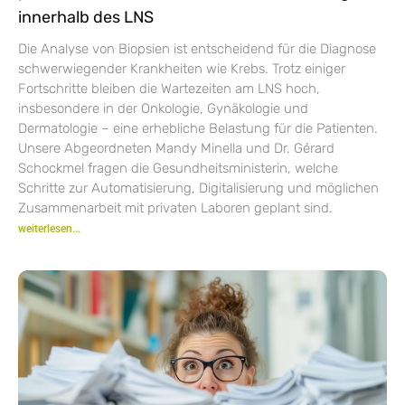
innerhalb des LNS
Die Analyse von Biopsien ist entscheidend für die Diagnose
schwerwiegender Krankheiten wie Krebs. Trotz einiger
Fortschritte bleiben die Wartezeiten am LNS hoch,
insbesondere in der Onkologie, Gynäkologie und
Dermatologie – eine erhebliche Belastung für die Patienten.
Unsere Abgeordneten Mandy Minella und Dr. Gérard
Schockmel fragen die Gesundheitsministerin, welche
Schritte zur Automatisierung, Digitalisierung und möglichen
Zusammenarbeit mit privaten Laboren geplant sind.
weiterlesen...