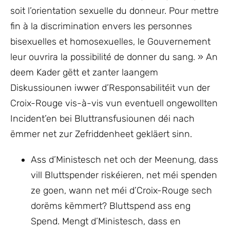
soit l’orientation sexuelle du donneur. Pour mettre
fin à la discrimination envers les personnes
bisexuelles et homosexuelles, le Gouvernement
leur ouvrira la possibilité de donner du sang. » An
deem Kader gëtt et zanter laangem
Diskussiounen iwwer d’Responsabilitéit vun der
Croix-Rouge vis-à-vis vun eventuell ongewollten
Incident’en bei Bluttransfusiounen déi nach
ëmmer net zur Zefriddenheet gekläert sinn.
Ass d’Ministesch net och der Meenung, dass
vill Bluttspender riskéieren, net méi spenden
ze goen, wann net méi d’Croix-Rouge sech
dorëms këmmert? Bluttspend ass eng
Spend. Mengt d’Ministesch, dass en