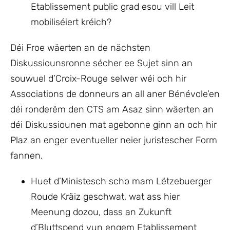
Etablissement public grad esou vill Leit
mobiliséiert kréich?
Déi Froe wäerten an de nächsten
Diskussiounsronne sécher ee Sujet sinn an
souwuel d’Croix-Rouge selwer wéi och hir
Associations de donneurs an all aner Bénévole’en
déi ronderëm den CTS am Asaz sinn wäerten an
déi Diskussiounen mat agebonne ginn an och hir
Plaz an enger eventueller neier juristescher Form
fannen.
Huet d’Ministesch scho mam Lëtzebuerger
Roude Kräiz geschwat, wat ass hier
Meenung dozou, dass an Zukunft
d’Bluttspend vun engem Etablissement