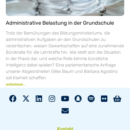
Administrative Belastung in der Grundschule
Trotz der Bemühungen des Bildungsministeriums, die
administrativen Aufgaben an den Grundschulen zu
vereinfachen, weisen Gewerkschaften auf eine zunehmende
Bürokratie für die Lehrkräfte hin. Wie stellt sich die Situation
in der Praxis dar, und welche Rolle könnte künstliche
Intelligenz dabei spielen? Eine parlamentarische Anfrage
unserer Abgeordneten Gilles Baum und Barbara Agostino
soll Klarheit schaffen.
weiterlesen...
Kontakt