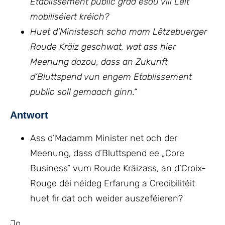
Etablissement public grad esou vill Leit
mobiliséiert kréich?
Huet d’Ministesch scho mam Lëtzebuerger
Roude Kräiz geschwat, wat ass hier
Meenung dozou, dass an Zukunft
d’Bluttspend vun engem Etablissement
public soll gemaach ginn.“
Antwort
Ass d’Madamm Minister net och der
Meenung, dass d’Bluttspend ee „Core
Business“ vum Roude Kräizass, an d’Croix-
Rouge déi néideg Erfarung a Credibilitéit
huet fir dat och weider auszeféieren?
Jo.