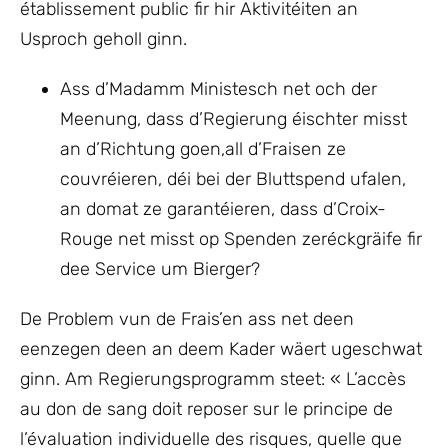
établissement public fir hir Aktivitéiten an
Usproch geholl ginn.
Ass d’Madamm Ministesch net och der
Meenung, dass d’Regierung éischter misst
an d’Richtung goen,all d’Fraisen ze
couvréieren, déi bei der Bluttspend ufalen,
an domat ze garantéieren, dass d’Croix-
Rouge net misst op Spenden zeréckgräife fir
dee Service um Bierger?
De Problem vun de Frais’en ass net deen
eenzegen deen an deem Kader wäert ugeschwat
ginn. Am Regierungsprogramm steet: « L’accès
au don de sang doit reposer sur le principe de
l’évaluation individuelle des risques, quelle que