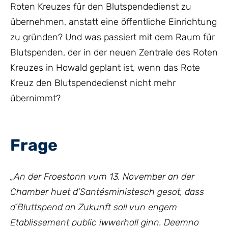
Roten Kreuzes für den Blutspendedienst zu
übernehmen, anstatt eine öffentliche Einrichtung
zu gründen? Und was passiert mit dem Raum für
Blutspenden, der in der neuen Zentrale des Roten
Kreuzes in Howald geplant ist, wenn das Rote
Kreuz den Blutspendedienst nicht mehr
übernimmt?
Frage
„An der Froestonn vum 13. November an der
Chamber huet d’Santésministesch gesot, dass
d’Bluttspend an Zukunft soll vun engem
Etablissement public iwwerholl ginn. Deemno