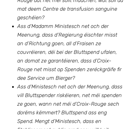
Rouge dat net méi sollt maachen, wat soll da
mat deem Centre de transfusion sanguine
geschéien?
Ass d’Madamm Ministesch net och der
Meenung, dass d’Regierung éischter misst
an d’Richtung goen, all d’Fraisen ze
couvréieren, déi bei der Bluttspend ufalen,
an domat ze garantéieren, dass d’Croix-
Rouge net misst op Spenden zeréckgräife fir
dee Service um Bierger?
Ass d’Ministesch net och der Meenung, dass
vill Bluttspender riskéieren, net méi spenden
ze goen, wann net méi d’Croix-Rouge sech
dorëms këmmert? Bluttspend ass eng
Spend. Mengt d’Ministesch, dass en